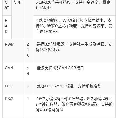
C
复用
6,18和20位采样精度，支持可变速率，最高
97
达48KHz
H
·1路音频输入，7.1频道环绕立体声输出，支
A
持16,18和20位采样精度，支持可变速率，最
D
高达192KHz
PWM
≤
·采用32位计数器，支持脉冲生成及捕获，支
1
持16路控制器
6
CAN
≤
·最多支持4路CAN 2.0B接口
4
LPC
1
·兼容LPC Rev1.1标准，支持系统启动
PS/2
1
·16位可编程5μs时钟计数器，8位可编程60μ
s时钟计数器，兼容两套键盘扫描码，支持编
码及非编码键盘