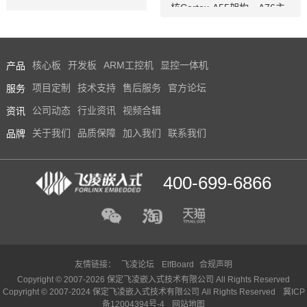
RM Cortex-A7架构,工作温
核Cortex-A55架构，A76主
度-40-85℃,是一款高性能低
频高达2.4GHz，A55核主频
功耗超高性能CPU主芯片。
高达1.8GHz，能够提供强大
飞凌嵌入式深度研究全志A4
的性能支撑。飞凌FET3588
产品
核心板
开发板
ARM工控机
显控一体机
0i芯片参数、原理图、datas
-C核心板经过了严苛的环境
heet规格书推出了以FETA4
温度测试和压力测试，确保
服务
项目定制
技术支持
售后服务
官方论坛
0i核心板为主的一系列全国
在高端应用中能够稳定运
资讯
公司动态
行业资讯
视频合辑
产工业级嵌入式计算机板
行。您可以通过飞凌提供的r
卡，并提供了用于评估的A4
k3588开发套件充分评估和
品牌
关于我们
品质保障
加入我们
联系我们
0i工控板、 A40i开发板。
验证其性能。
400-699-6866
友情链接：
飞凌论坛
ElfBoard
合规声明
Copyright © 2007-2026 保定飞凌嵌入式技术有限公司 All Rights Reserved
Copyright © 2007-2024 保定飞凌嵌入式技术有限公司 All Rights Reserved
冀ICP
备12004394号-4
网站地图