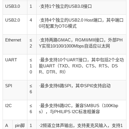
USB3.0
1
·支持1个独立的USB3.0接口
USB2.0
4
·支持4个独立的USB2.0 Host端口，其中端口
0可配置为OTG模式
Ethernet
≤
·支持两路GMAC，RGMII/MII接口，外部PH
2
Y实现10/100/1000Mbps自适应以太网
UART
≤
·最多支持10个UART接口，其中包括2个全功
1
能UART（TXD、RXD、CTS、RTS、DS
0
R、DTR、RI）
SPI
≤
·最多支持6路SPI，其中SPI0支持启动
6
I2C
≤
·最多支持6路I2C，兼容SMBUS（100Kbp
6
s），与PHILIPS I2C标准相兼容
A
pin脚
1
·2频道立体声输出，支持麦克风输入，支持1