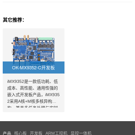
其它推荐：
OK-MX9352-C开发板
iMX9352是一款低功耗、低
成本、高性能、通用性强的
嵌入式开发板产品，iMX935
2采用A核+M核多核异构架
构，兼具多任务处理与实时
控制，0.5 TOPS Ethos U-6
5 microNPU，满足边缘AI需
求，2路千兆网口，其中1路
产品
核心板
开发板
ARM工控机
显控一体机
支持TSN，2通道MIPI-CSI