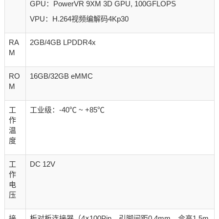
GPU：PowerVR 9XM 3D GPU, 100GFLOPS
VPU：H.264视频编解码4Kp30
RA
2GB/4GB LPDDR4x
M
RO
16GB/32GB eMMC
M
工
工业级：-40℃ ~ +85℃
作
温
度
工
DC 12V
作
电
压
接
板对板连接器（4×100Pin，引脚间距0.4mm，合高1.5m