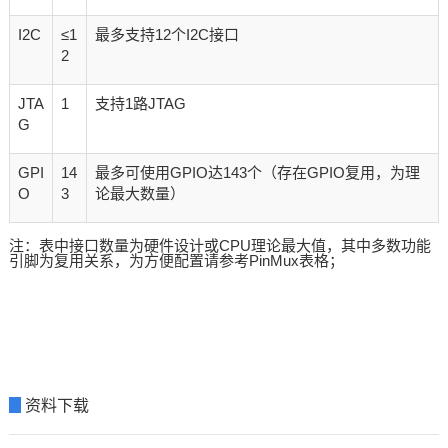
I2C
≤1
最多支持12个I2C接口
2
JTA
1
支持1路JTAG
G
GPI
14
最多可使用GPIO达143个（存在GPIO复用，为理
O
3
论最大数量）
注：表中接口数量为硬件设计或CPU理论最大值，其中多数功能
引脚为复用关系，为方便配置请参考PinMux表格；
▊
资料下载