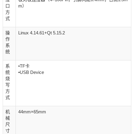
口
m）
方
式
操
Linux 4.14.61+Qt 5.15.2
作
系
统
系
•TF卡
统
•USB Device
烧
写
方
式
机
44mm×65mm
械
尺
寸