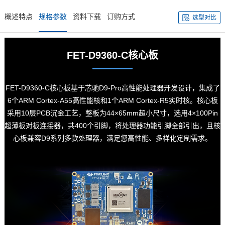
概述特点
规格参数
资料下载
订购方式
选型对比
FET-D9360-C
核心板
FET-D9360-C核心板基于芯驰D9-Pro高性能处理器开发设计，集成了
6个
ARM
Cortex
-A55高性能核和1个ARM Cortex-R5实时核。核心板
采用10层PCB沉金工艺，整板为44×65mm超小尺寸，选用4×100Pin
超薄板对板连接器，共400个
引脚
，将处理器功能引脚全部引出，且核
心板兼容D9系列多款处理器，满足您高性能、多样化定制需求。