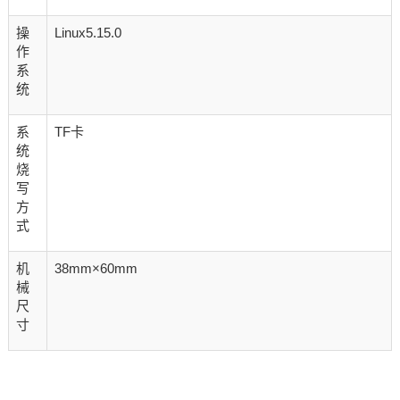
操
Linux5.15.0
作
系
统
系
TF卡
统
烧
写
方
式
机
38mm×60mm
械
尺
寸