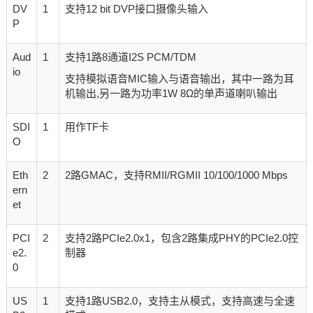
DV
1
支持12 bit DVP接口摄像头输入
P
Aud
1
支持1路8通道I2S PCM/TDM
io
支持模拟语音MIC输入与语音输出，其中一路为耳
机输出,另一路为功率1W 8Ω的单声道喇叭输出
SDI
1
用作TF卡
O
Eth
2
2路GMAC，支持RMII/RGMII 10/100/1000 Mbps
ern
et
PCI
2
支持2路PCIe2.0x1，包含2路集成PHY的PCIe2.0控
e2.
制器
0
US
1
支持1路USB2.0，支持主从模式，支持高速与全速