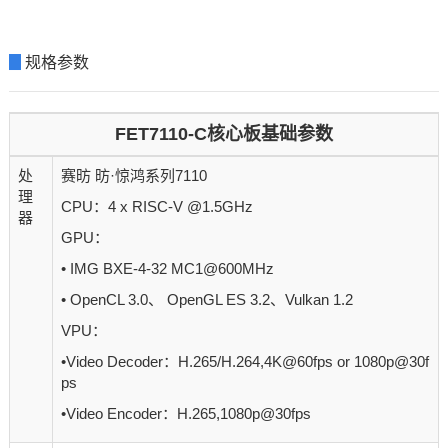
▊
规格参数
FET7110-C核心板基础参数
处
赛昉 昉·惊鸿系列7110
理
CPU：4 x RISC-V @1.5GHz
器
GPU：
• IMG BXE-4-32 MC1@600MHz
• OpenCL 3.0、 OpenGL ES 3.2、Vulkan 1.2
VPU：
•Video Decoder：H.265/H.264,4K@60fps or 1080p@30f
ps
•Video Encoder：H.265,1080p@30fps