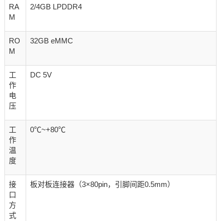
RA
2/4GB LPDDR4
M
RO
32GB eMMC
M
工
DC 5V
作
电
压
工
0℃~+80℃
作
温
度
接
板对板连接器（3×80pin，引脚间距0.5mm）
口
方
式