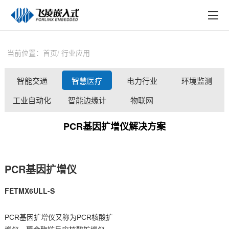
EN
在线购买
产品中心
当前位置：
首页
行业应用
行业应用
智能交通
智慧医疗
电力行业
环境监测
技术与支持
工业自动化
智能边缘计
物联网
在线文档
算
PCR基因扩增仪解决方案
方案定制
关于飞凌
PCR基因扩增仪
天猫商城
FETMX6ULL
-S
淘宝商城
PCR基因扩增仪又称为
PCR核酸扩
新闻中心