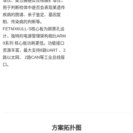
增仪
、聚合酶链反应核酸扩增仪，
用于判断检体中是否会表现某遗传
技术论坛
疾病的图谱、亲子鉴定、基因复
制、传染病的判断等。
FETMX6UL
L-S
核心板
为邮票孔设
计，独特的电源管理架构相比
ARM
9系列 核心板功耗更低。功能接口
资源丰富，最大支持8路UART 、2
路以太网、 2路CAN等工业总线接
口。
方案
拓扑图