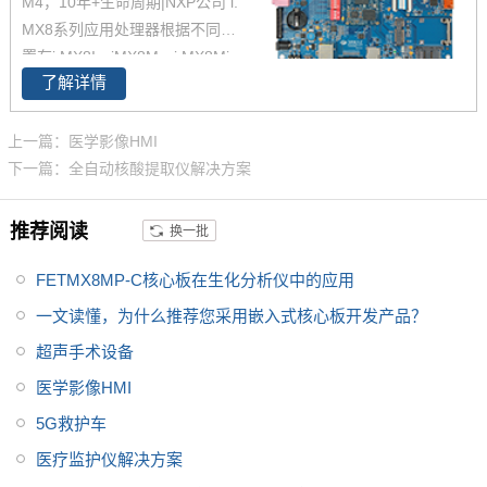
M4，10年+生命周期|NXP公司 i.
53、单核Cortex-M4架构的i.MX
MX8系列应用处理器根据不同配
8Mmini 处理器设计，现已全面上
置有i.MX8I、iMX8M、i.MX8Min
市，更多
i.MX8M
核心板产品、解
了解详情
i、iMX8M Mini、iMX8M Nano、i
决方案详情，欢迎致电飞凌嵌入
MX 8X ，提供基于Cortex-A72 +
式了解。
Cortex-A53、Cortex-A35核心，
上一篇：医学影像HMI
此外还提供实时任务处理的Corte
下一篇：全自动核酸提取仪解决方案
x-M核心（Cortex-M4和Cortex
M7）的解决方案，因此，NXP i.
推荐阅读
换一批
MX8系列应用处理器在高级图
形、高级成像、高级机器视觉、
FETMX8MP-C核心板在生化分析仪中的应用
高端音频、高端语音、高端视频
一文读懂，为什么推荐您采用嵌入式核心板开发产品？
和高安全的嵌入式应用等跨领域
超声手术设备
的多种应用场景非常适用。飞凌
嵌入式i.MX8M Mini开发板基于N
医学影像HMI
XP 公司的i.MX8M Mini 四核64位
5G救护车
处理器设计，主频最高1.8GHz，
医疗监护仪解决方案
ARM Cortex-A53架构。IMX8开