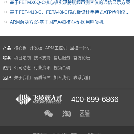
发板是一款高性能，低功耗产
基于FETMX6Q-C核心板实现膀胱超声测容仪的通信显示方案
品，欢迎选购。更多IMX8芯片介
基于FET4418-C、FETA40i-C核心板设计手持式ATP检测仪方
绍，IMX8系列软硬件资料，i.MX
案
ARM解决方案-基于国产A40i核心板-医用呼吸机
8M mini方案定制，请联系飞凌嵌
入式
产品
核心板
开发板
ARM工控机
显控一体机
服务
项目定制
技术支持
售后服务
官方论坛
资讯
公司动态
行业资讯
视频合辑
品牌
关于我们
品质保障
加入我们
联系我们
400-699-6866