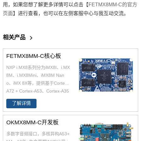
用，如果您想了解更多详情可以点击【
FETMX8MM-C的官方
页面
】进行查看，也可以在左侧客服中心与我互动交流。
相关产品
>
FETMX8MM-C核心板
NXP i.MX8系列分为iMX8I、i.MX
8M、i.MX8Mini、iMX8M Nan
o、iMX 8X等，提供基于Cortex-
A72 + Cortex-A53、Cortex-A35
核心，搭配实时任务处理的Corte
了解详情
x-M4和Cortex M7的解决方案，
适用于从消费家庭音频到工业楼
OKMX8MM-C开发板
宇自动化及移动计算机等。飞凌
嵌入式近期推出的iMX8系列i.MX
多数字音频接口，多核异构A53+
8Mmini核心板基于四核Cortex-A