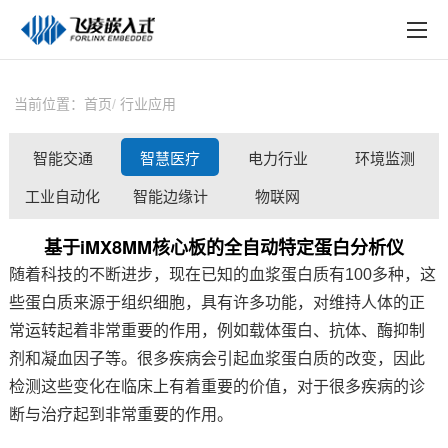
EN
在线购买
产品中心
当前位置：
首页
行业应用
行业应用
智能交通
智慧医疗
电力行业
环境监测
技术与支持
工业自动化
智能边缘计
物联网
在线文档
算
基于iMX8MM核心板的全自动特定蛋白分析仪
方案定制
随着科技的不断进步，现在已知的血浆蛋白质有100多种，这
些蛋白质来源于组织细胞，具有许多功能，对维持人体的正
关于飞凌
常运转起着非常重要的作用，例如载体蛋白、抗体、酶抑制
天猫商城
剂和凝血因子等。
很多疾病会引起血浆蛋白质的改变，因此
检测这些变化在临床上有着重要的价值，对于很多疾病的诊
淘宝商城
断与治疗起到非常重要的作用。
新闻中心