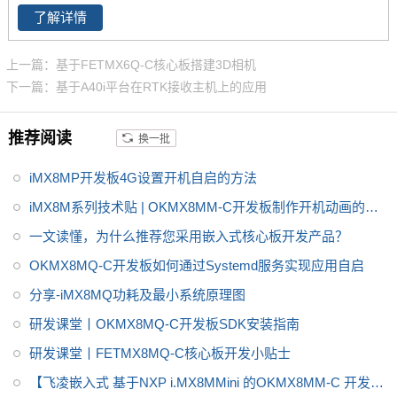
市，更多
i.MX8M
核心板产品、解
了解详情
i、iMX8M Mini、iMX8M Nano、i
决方案详情，欢迎致电飞凌嵌入
MX 8X ，提供基于Cortex-A72 +
式了解。
Cortex-A53、Cortex-A35核心，
上一篇：基于FETMX6Q-C核心板搭建3D相机
此外还提供实时任务处理的Corte
下一篇：基于A40i平台在RTK接收主机上的应用
x-M核心（Cortex-M4和Cortex
M7）的解决方案，因此，NXP i.
推荐阅读
换一批
MX8系列应用处理器在高级图
形、高级成像、高级机器视觉、
iMX8MP开发板4G设置开机自启的方法
高端音频、高端语音、高端视频
iMX8M系列技术贴 | OKMX8MM-C开发板制作开机动画的思
和高安全的嵌入式应用等跨领域
路
一文读懂，为什么推荐您采用嵌入式核心板开发产品？
的多种应用场景非常适用。飞凌
嵌入式i.MX8M Mini开发板基于N
OKMX8MQ-C开发板如何通过Systemd服务实现应用自启
XP 公司的i.MX8M Mini 四核64位
分享-iMX8MQ功耗及最小系统原理图
处理器设计，主频最高1.8GHz，
研发课堂丨OKMX8MQ-C开发板SDK安装指南
ARM Cortex-A53架构。IMX8开
发板是一款高性能，低功耗产
研发课堂丨FETMX8MQ-C核心板开发小贴士
品，欢迎选购。更多IMX8芯片介
【飞凌嵌入式 基于NXP i.MX8MMini 的OKMX8MM-C 开发板
绍，IMX8系列软硬件资料，i.MX