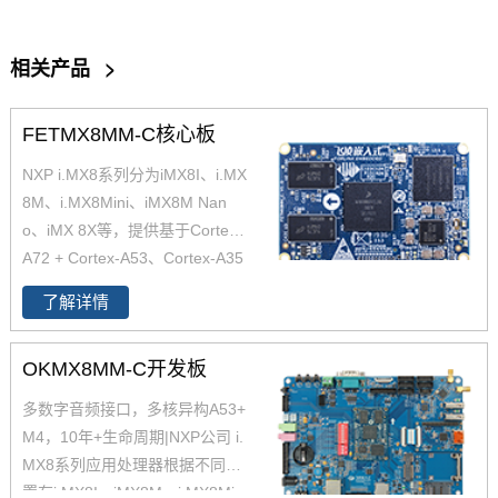
相关产品
>
FETMX8MM-C核心板
NXP i.MX8系列分为iMX8I、i.MX
8M、i.MX8Mini、iMX8M Nan
o、iMX 8X等，提供基于Cortex-
A72 + Cortex-A53、Cortex-A35
核心，搭配实时任务处理的Corte
了解详情
x-M4和Cortex M7的解决方案，
适用于从消费家庭音频到工业楼
OKMX8MM-C开发板
宇自动化及移动计算机等。飞凌
嵌入式近期推出的iMX8系列i.MX
多数字音频接口，多核异构A53+
8Mmini核心板基于四核Cortex-A
M4，10年+生命周期|NXP公司 i.
53、单核Cortex-M4架构的i.MX
MX8系列应用处理器根据不同配
8Mmini 处理器设计，现已全面上
置有i.MX8I、iMX8M、i.MX8Min