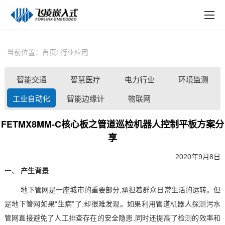
EN
在线购买
产品中心
当前位置：
首页
行业应用
行业应用
智能交通
智慧医疗
电力行业
环境监测
技术与支持
工业自动化
智能边缘计
物联网
在线文档
算
FETMX8MM-C核心板之管道巡检机器人控制平板方案分
方案定制
享
关于飞凌
2020年9月8日
一、
产生背景
天猫商城
地下管网是一座城市的重要部分
,承担着群众日常生活的运转。但
淘宝商城
是地下管网如果“生病”了,却很难发现。如果
利用管道
机器人
探测污水
管网直接避免了人工排查存在的安全隐患
,同时还提高了检测的效率和
新闻中心