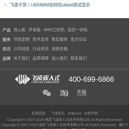
试用体验】运行tengine
飞凌干货丨i.MX8MM如何在uboot调试显示
8M mini方案定制，请联系飞凌嵌
入式
产品
核心板
开发板
ARM工控机
显控一体机
服务
项目定制
技术支持
售后服务
官方论坛
资讯
公司动态
行业资讯
视频合辑
品牌
关于我们
品质保障
加入我们
联系我们
400-699-6866
友情链接：
飞凌论坛
ElfBoard
合规声明
Copyright © 2007-2026 保定飞凌嵌入式技术有限公司 All Rights Reserved
Copyright © 2007-2024 保定飞凌嵌入式技术有限公司 All Rights Reserved
冀ICP