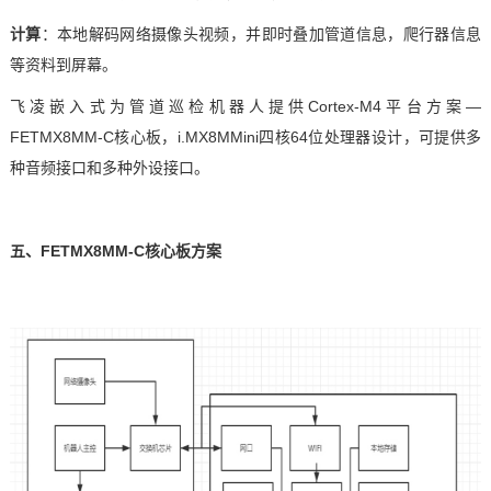
计算
：本地解码网络摄像头视频，并即时叠加管道信息，爬行器信息
等资料到屏幕。
飞凌嵌入式
为管道巡检机器人提供
Cortex
-
M4
平台
方案
—
FETMX8MM-C
核心板
，
i.MX8
MMini
四核
64位处理器设计，可提供多
种音频接口和多种外设接口。
五、
FETMX8MM-C
核心板方案