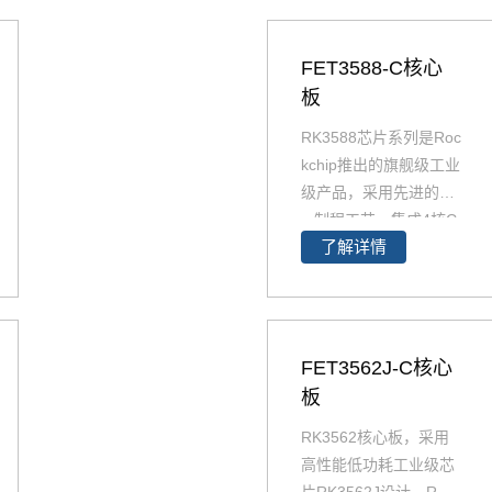
FET3588-C核心
板
RK3588芯片系列是Roc
kchip推出的旗舰级工业
级产品，采用先进的8n
m制程工艺，集成4核C
了解详情
ortex-A76+4核Cortex-
A55架构，A76主频高
达2.4GHz，A55核主频
高达1.8GHz，能够提供
强大的性能支撑。飞凌
FET3562J-C核心
FET3588-C核心板经过
板
了严苛的环境温度测试
RK3562核心板，采用
和压力测试，确保在高
高性能低功耗工业级芯
端应用中能够稳定运