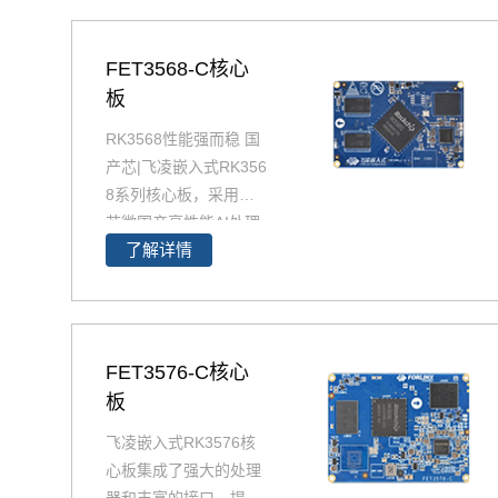
FET3568-C核心
板
RK3568性能强而稳 国
产芯|飞凌嵌入式RK356
8系列核心板，采用瑞
芯微国产高性能AI处理
了解详情
器RK3568设计生产，R
K3568兼具CPU、GP
U、NPU、VPU于一
身，RK3568 性能、性
价比在同类产品中具有
FET3576-C核心
较高优势，RK3568处
板
理器是一款定位中高端
飞凌嵌入式RK3576核
的通用型SoC， 飞凌R
心板集成了强大的处理
K3568核心板主要面向