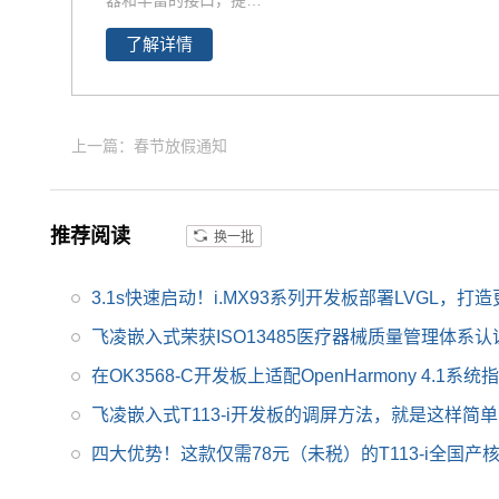
器和丰富的接口，提供
工业互联网、HMI、NV
出色的计算能力和扩展
R存储、车载中控、工
了解详情
性。RK3576核心板以
业网关等领域。目前RK
其卓越的性能、低功耗
3568系列已经批量稳定
和稳定性，成为工业、
出货
AIoT、边缘计算、智能
上一篇：春节放假通知
移动终端等领域的理想
选择。无论是数据处理
还是边缘计算，RK357
推荐阅读
换一批
6都能为项目提供强大
的硬件支持。核心板推
3.1s快速启动！i.MX93系列开发板部署LVGL，打造
荐选择飞凌嵌入式瑞芯
微系列
RK3576J业级核
飞凌嵌入式荣获ISO13485医疗器械质量管理体系认
心板、RK3576高性能
在OK3568-C开发板上适配OpenHarmony 4.1系统
核心板
。
飞凌嵌入式T113-i开发板的调屏方法，就是这样简单
四大优势！这款仅需78元（未税）的T113-i全国