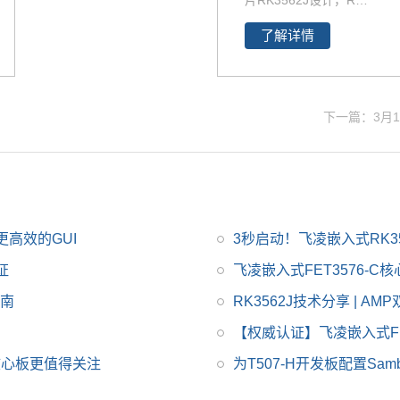
片RK3562J设计，RK3
行。您可以通过飞凌提
562J是瑞芯微专为工业
供的rk3588开发套件充
了解详情
自动化及消费类电子设
分评估和验证其性能。
备打造的一款高性能、
低功耗国产化应用处理
器，集成了4个ARM Co
下一篇：3月11
rtex-A53高性能核，主
频高达1.8GHz。RK35
62核心板采用3组80Pin
板对板连接器，可插拔
式设计便于产品的安装
更高效的GUI
3秒启动！飞凌嵌入式RK3
与维护。
证
飞凌嵌入式FET3576-C核心
指南
RK3562J技术分享 | 
【权威认证】飞凌嵌入式FET
产核心板更值得关注
为T507-H开发板配置S