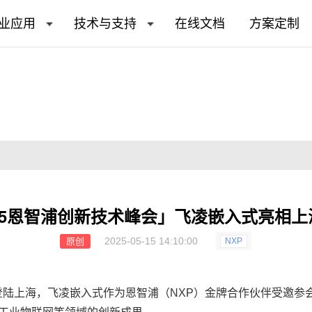
业应用
技术与支持
在线文档
方案定制
025恩智浦创新技术峰会」飞凌嵌入式亮相上
2025-05-15 14:10:00
原创
NXP
登陆上海，
飞凌嵌入式
作为恩智浦（
NXP
）金牌合作伙伴受邀参会