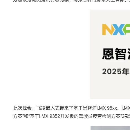
发板
以及动态演示
方案
亮相，展示其在低成本人工智能、
此次峰会，
飞凌
嵌入式
带来了基于恩智浦i.MX 95xx、i.M
方案”和“基于i.MX 9352开发板的驾驶员疲劳检测