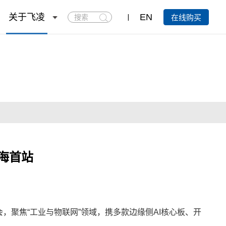
搜
关于飞凌
EN
在线购买
索
海首站
，聚焦“工业与
物联网
”领域，携多款边缘侧AI
核心板
、
开