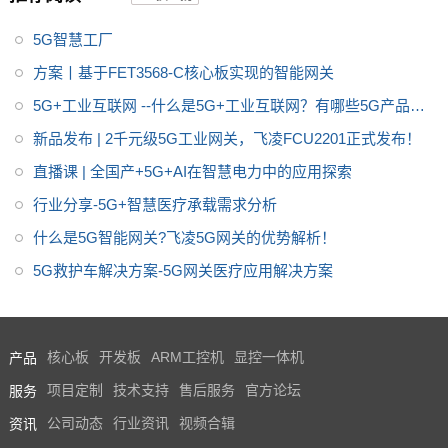
5G智慧工厂
方案丨基于FET3568-C核心板实现的智能网关
5G+工业互联网 --什么是5G+工业互联网？有哪些5G产品可
推荐？
新品发布 | 2千元级5G工业网关，飞凌FCU2201正式发布！
直播课 | 全国产+5G+AI在智慧电力中的应用探索
行业分享-5G+智慧医疗承载需求分析
什么是5G智能网关?飞凌5G网关的优势解析！
5G救护车解决方案-5G网关医疗应用解决方案
产品
核心板
开发板
ARM工控机
显控一体机
服务
项目定制
技术支持
售后服务
官方论坛
资讯
公司动态
行业资讯
视频合辑