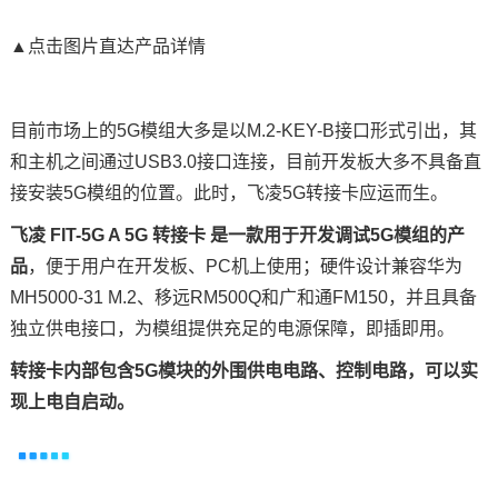
▲点击图片直达产品详情
目前市场上的
5G模组
大多是以M.2-KEY-B接口形式引出，其
和主机之间通过USB3.0接口连接，目前
开发板
大多不具备直
接安装5G模组的位置。此时，
飞凌
5G转接卡应运而生。
飞凌
FIT-5G A 5G 转接卡
是一款用于开发调试
5G模组的产
品
，便于用户在开发板、
PC机上使用；硬件设计兼容
华为
MH5000
-31 M.2、
移远RM500Q和广和通FM150
，并且具备
独立供电接口，为模组提供充足的电源保障，即插即用。
转接卡内部包含
5G模块的外围供电
电路
、控制电路，可以实
现上电自启动。