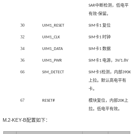
中断检测，低电平
SAR
有效
保留。
-
30
卡
复位
UIM1_RESET
SIM
1
32
卡
时钟
UIM1_CLK
SIM
1
34
卡
数据
UIM1_DATA
SIM
1
36
卡
电源，
UIM1_PWR
SIM
1
3V/1.8V
66
卡
检测，内部
SIM_DETECT
SIM
1
390K
上拉。默认高电平有
卡
。
67
模块复位，内部
上
RESET#
20K
拉。低电平有效。
M.2-KEY-B配置如下：