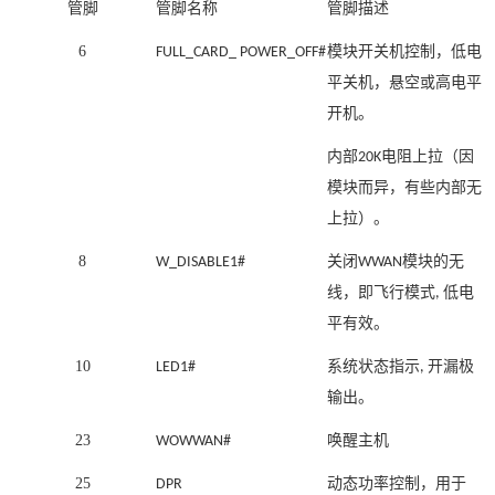
管脚
管脚名称
管脚描述
6
模块开关机控制，低
电
FULL_CARD_ POWER_OFF#
平
关机，悬空或高电平
开机。
内部
电阻上拉（因
20K
模块而异，有些内部无
上拉）。
8
关闭
模块的无
W_DISABLE1#
WWAN
线，即飞行模式
低电
,
平有效
。
10
系统状态指示
开漏极
LED1#
,
输出。
23
唤醒主机
WOWWAN#
25
动态功率控制，用于
DPR