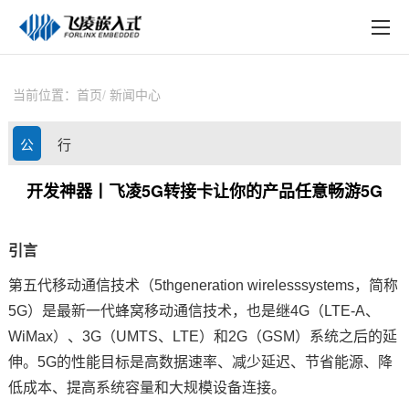
EN
在线购买
产品中心
当前位置：
首页
新闻中心
行业应用
公
行
技术与支持
司
业
开发神器丨飞凌5G转接卡让你的产品任意畅游5G
在线文档
动
资
方案定制
引言
态
讯
关于飞凌
第五代移动通信技术（
5thgeneration wirelesssystems
，简称
5G
）是最新一代蜂窝移动通信技术，也是继
4G
（
LTE-A
、
天猫商城
WiMax
）、
3G
（
UMTS
、
LTE
）和
2G
（
GSM
）系统之后的延
伸。
5G
的性能目标是高数据速率、减少延迟、节省能源、降
淘宝商城
低成本、提高系统容量和大规模设备连接。
新闻中心