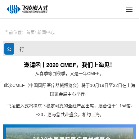
EN
在线购买
产品中心
当前位置：
首页
新闻中心
行业应用
公
行
技术与支持
司
业
邀请函丨2020 CMEF，我们上海见！
在线文档
从春季等到秋季，又是一年
CMEF。
动
资
方案定制
此次
CMEF（中国国际
医疗
器械博览会）将于10月19日至22日在上海
态
讯
国家会展中心举行。
关于飞凌
飞凌嵌入式
将携旗下稳定可靠的全线产品出席，展台位于1.1号馆-
天猫商城
F33
，愿与您共赴盛会，相约上海。
淘宝商城
新闻中心