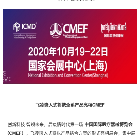
飞凌
嵌入式
将携全系产品亮相
CMEF
创新科技
智领未来。后疫情时代第一场
中国国际医疗器械博览会
（
CMEF）
，飞凌嵌入式将以产品结合
方案
的形式亮相展会，集中展