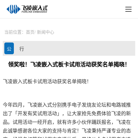
EN
在线购买
产品中心
当前位置：
首页
新闻中心
行业应用
公
行
技术与支持
司
业
领奖啦！飞凌嵌入式板卡试用活动获奖名单揭晓！
在线文档
动
资
方案定制
飞凌嵌入式
板卡试用活动获奖名单揭晓！
态
讯
关于飞凌
今年四月，
飞凌
嵌入式
分别携手电子发烧友论坛和
电路
城推
天猫商城
出了「开发有奖试用活动」，让大家抢先免费体验飞凌的新
品。试用活动一经开启，就有许多小伙伴踊跃报名，飞凌在
淘宝商城
此诚挚感谢各位大家的支持与肯定！飞凌秉持严谨专业的态
新闻中心