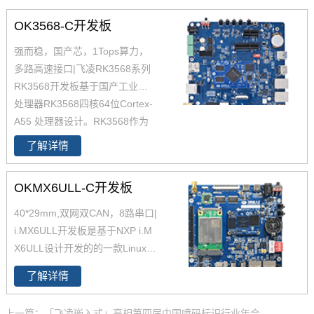
OK3568-C开发板
强而稳，国产芯，1Tops算力，
多路高速接口|飞凌RK3568系列
RK3568开发板基于国产工业级AI
处理器RK3568四核64位Cortex-
A55 处理器设计。RK3568作为
国产化高性能处理器，瑞芯微RK
了解详情
3568芯片是一款定位中高端的通
用型SoC，瑞芯微RK3568芯片是
OKMX6ULL-C开发板
一款定位中高端的通用型SoC，
NPU达到1Tops，飞凌RK3568系
40*29mm,双网双CAN，8路串口|
列核心板提供瑞芯微RK3568规
i.MX6ULL开发板是基于NXP i.M
格书_datasheet_数据手册_原理
X6ULL设计开发的的一款Linux开
图等，
发板 ，主频800MHz，体积小，
了解详情
其核心板仅40*29mm，采用板对
板连接器，适应场景丰富。
上一篇：「飞凌嵌入式」亮相第四届中国喷码标识行业年会