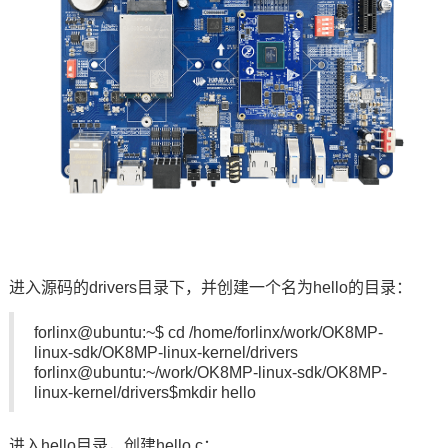
技术论坛
进入源码的drivers目录下，并创建一个名为hello的目录：
forlinx@ubuntu:~$ cd /home/forlinx/work/OK8MP-
linux-sdk/OK8MP-linux-kernel/drivers
forlinx@ubuntu:~/work/OK8MP-linux-sdk/OK8MP-
linux-kernel/drivers$mkdir hello
进入hello目录，创建hello.c：