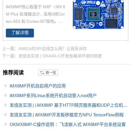
4K，支持双图像信号处理器（IS
iMX8MP核心板基于 NXP i.MX 8
P），是一款支持LinuxQT/andro
M Plus 处理器设计, 采用4核Cor
id操作系统的iMX8MP开发板。
tex-A53 和 Cortex-M7架构。支
持双千兆网口，iMX8MP性能强
了解详情
劲最高运行速率可达2.3TOPS，
并且i.MX8MP功耗更低≤2W 。iM
上一篇：AM62x的SPI总线怎么用？让我告诉你
X 8M Plus系列专注于机器学习和
下一篇：发烧友实测 | OKA40i-C开发板编译环境的搭建
视觉、高级多媒体以及具有高可
靠性的工业自动化。它旨在满足
推荐阅读
换一批
智慧家庭、楼宇、城市和工业4.0
应用的需求。飞凌iMX8MP核心
iMX8MP开机自启用户的应用
板提供用户手册，iMX8MP原理
图，引脚定义等。
iMX8MP系列LInux系统开机自动登入root用户
发烧友实测 | i.MX8MP 基于HTTP网页服务器和UDP上位机的
MJPG码流传输(mjpg-steamer)
发烧友实测 | iMX8MP开发板移植官方NPU TensorFlow例程
OKMX8MP-C操作说明 ：飞凌嵌入式 iMX8MP平台系统设置