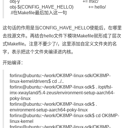
obj-y += mxc/
obj-$(CONFIG_HAVE_HELLO) += hello/
//在Makefile最后加入这一句
这句话的作用是当CONFIG_HAVE_HELLO使能后，在哪里
去找源文件。再结合hello文件下模块Makefile就形成了层次
式Makefile。注意不要少了/，这里添加自定义文件夹的名
字，表示把这个文件夹编译进内核。
开始编译：
forlinx@ubuntu:~/work/OK8MP-linux-sdk/OK8MP-
linux-kernel/drivers$ cd ../..
forlinx@ubuntu:~/work/OK8MP-linux-sdk$ . /opt/fsl-
imx-xwayland/5.4-zeus/environment-setup-aarch64-
poky-linux
forlinx@ubuntu:~/work/OK8MP-linux-sdk$ .
environment-setup-aarch64-poky-linux
forlinx@ubuntu:~/work/OK8MP-linux-sdk$ cd OK8MP-
linux-kernel
forlinx@ubuntu:~/work/OK8MP-linux-sdk/OK8MP-