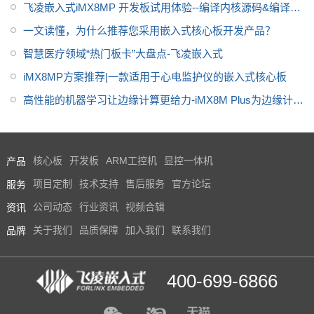
飞凌嵌入式iMX8MP 开发板试用体验--编译内核源码&编译DP
DK源码实现rte_ring无锁环队列进程间通信
一文读懂，为什么推荐您采用嵌入式核心板开发产品？
智慧医疗领域“热门板卡”大盘点-飞凌嵌入式
iMX8MP方案推荐|一款适用于心电监护仪的嵌入式核心板
高性能的机器学习让边缘计算更给力-iMX8M Plus为边缘计算
赋能
产品
核心板
开发板
ARM工控机
显控一体机
服务
项目定制
技术支持
售后服务
官方论坛
资讯
公司动态
行业资讯
视频合辑
品牌
关于我们
品质保障
加入我们
联系我们
400-699-6866