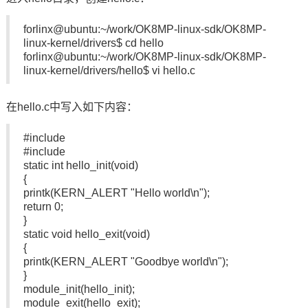
forlinx@ubuntu:~/work/OK8MP-linux-sdk/OK8MP-
linux-kernel/drivers$ cd hello
forlinx@ubuntu:~/work/OK8MP-linux-sdk/OK8MP-
linux-kernel/drivers/hello$ vi hello.c
在hello.c中写入如下内容：
#include
#include
static int hello_init(void)
{
printk(KERN_ALERT "Hello world\n");
return 0;
}
static void hello_exit(void)
{
printk(KERN_ALERT "Goodbye world\n");
}
module_init(hello_init);
module_exit(hello_exit);