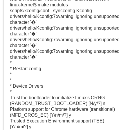
linux-kernel$ make modules
scripts/kconfig/conf --syncconfig Kconfig
drivers/hello/Kconfig:7:warning: ignoring unsupported
character '�'
drivers/hello/Kconfig:7:warning: ignoring unsupported
character '�'
drivers/hello/Kconfig:7:warning: ignoring unsupported
character '�'
drivers/hello/Kconfig:7:warning: ignoring unsupported
character '�'
*
* Restart config...
*
*
* Device Drivers
*
Trust the bootloader to initialize Linux's CRNG
(RANDOM_TRUST_BOOTLOADER) [N/y/?] n
Platform support for Chrome hardware (transitional)
(MFD_CROS_EC) [Y/n/m/?] y
Trusted Execution Environment support (TEE)
[Y/n/m/?] y