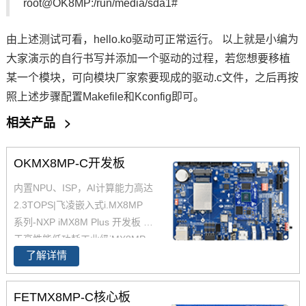
root@OK8MP:/run/media/sda1#
由上述测试可看，hello.ko驱动可正常运行。 以上就是小编为
大家演示的自行书写并添加一个驱动的过程，若您想要移植
某一个模块，可向模块厂家索要现成的驱动.c文件，之后再按
照上述步骤配置Makefile和Kconfig即可。
相关产品
>
OKMX8MP-C开发板
内置NPU、ISP，AI计算能力高达
2.3TOPS|飞凌嵌入式i.MX8MP
系列-NXP iMX8M Plus 开发板 基
于高性能低功耗工业级iMX8MP
了解详情
核心板设计，支持多种多种高速
通信接口。iMX8MP开发板内置N
PU，AI计算能力2.3TOPS，支持
FETMX8MP-C核心板