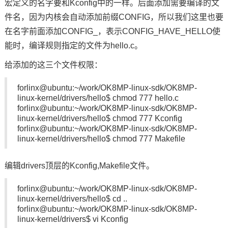
宏定义
的名字要和Kconfig中的一样。后面添加需要编译的文
件名，因为内核会自动添加前缀CONFIG，所以我们这里也要
在名字前面添加CONFIG_，表示CONFIG_HAVE_HELLO使
能时，编译规则指定的文件为hello.c。
给添加的这三个文件权限：
forlinx@ubuntu:~/work/OK8MP-linux-sdk/OK8MP-
linux-kernel/drivers/hello$ chmod 777 hello.c
forlinx@ubuntu:~/work/OK8MP-linux-sdk/OK8MP-
linux-kernel/drivers/hello$ chmod 777 Kconfig
forlinx@ubuntu:~/work/OK8MP-linux-sdk/OK8MP-
linux-kernel/drivers/hello$ chmod 777 Makefile
编辑drivers顶层的Kconfig,Makefile文件。
forlinx@ubuntu:~/work/OK8MP-linux-sdk/OK8MP-
linux-kernel/drivers/hello$ cd ..
forlinx@ubuntu:~/work/OK8MP-linux-sdk/OK8MP-
linux-kernel/drivers$ vi Kconfig