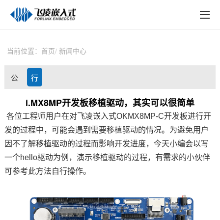
EN
在线购买
产品中心
当前位置：
首页
新闻中心
行业应用
公
行
技术与支持
司
业
i.MX8MP开发板移植驱动，其实可以很简单
在线文档
各位工程师用户在对
飞凌嵌入式
OKMX8MP-C
开发板
进行开
动
资
方案定制
发的过程中，可能会遇到需要移植驱动的情况。为避免用户
态
讯
因不了解移植驱动的过程而影响开发进度，今天小编会以写
关于飞凌
一个hello驱动为例，演示移植驱动的过程，有需求的小伙伴
可参考此方法自行操作。
天猫商城
淘宝商城
新闻中心