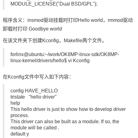
MODULE_LICENSE("Dual BSD/GPL");
程序含义：insmod驱动挂载时打印Hello world，rmmod驱动
卸载时打印 Goodbye world
在该文件夹下创建Kconfig，Makefile两个文件。
forlinx@ubuntu:~/work/OK8MP-linux-sdk/OK8MP-
linux-kernel/drivers/hello$ vi Kconfig
在Kconfig文件中写入如下内容：
config HAVE_HELLO
tristate "hello driver"
help
This hello driver is just to show how to develop driver
process.
This driver can also be built as a module. If so, the
module will be called .
default y