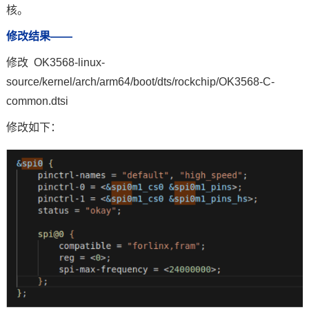
核。
修改结果——
修改 OK3568-linux-
source/kernel/arch/arm64/boot/dts/rockchip/OK3568-C-
common.dtsi
修改如下：