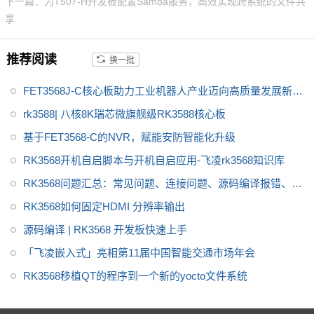
下一篇：为T507-H开发板配置Samba服务，高效实现跨系统的文件共
NPU达到1Tops，飞凌RK3568系
享
列核心板提供瑞芯微RK3568规
格书_datasheet_数据手册_原理
推荐阅读
换一批
图等，
FET3568J-C核心板助力工业机器人产业迈向高质量发展新阶
段
rk3588| 八核8K瑞芯微旗舰级RK3588核心板
基于FET3568-C的NVR，赋能安防智能化升级
RK3568开机自启脚本与开机自启应用-飞凌rk3568知识库
RK3568问题汇总：常见问题、连接问题、源码编译报错、显
示问题、PCIE问题
RK3568如何固定HDMI 分辨率输出
源码编译 | RK3568 开发板快速上手
「飞凌嵌入式」亮相第11届中国智能交通市场年会
RK3568移植QT的程序到一个新的yocto文件系统