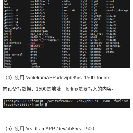
（4）使用./writeframAPP /dev/pb85rs 1500 forlinx
向设备写数据，1500是地址，forlinx是要写入的内容。
（5）使用./readframAPP /dev/pb85rs 1500