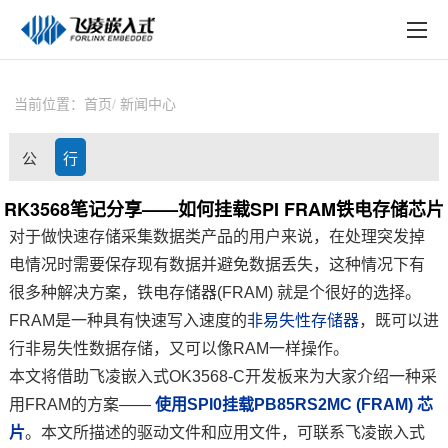
EN
在线购买
产品中心
当前位置：
首页
新闻中心
行业应用
公
行
技术与支持
司
业
RK3568笔记分享——如何挂载SPI FRAM铁电存储芯片
在线文档
对于做快速存储采集数据类产品的用户来说，在处理突发掉
动
资
方案定制
电情况时需要保存现有数据并避免数据丢失，这种情况下有
态
讯
很多种解决方案，铁电存储器(FRAM) 就是个很好的选择。
关于飞凌
FRAM是一种具有快速写入速度的
非易失性存储器
，既可以进
行非易失性数据存储，又可以像RAM一样操作。
天猫商城
本文将借助
飞凌嵌入式
OK3568-C
开发板
来为大家介绍一种采
淘宝商城
用FRAM的
方案
——
使用
SPI
0挂载PB85RS2MC (FRAM)
芯
片
。本文所描述的驱动文件和应用文件，可联系
飞凌
嵌入式
新闻中心