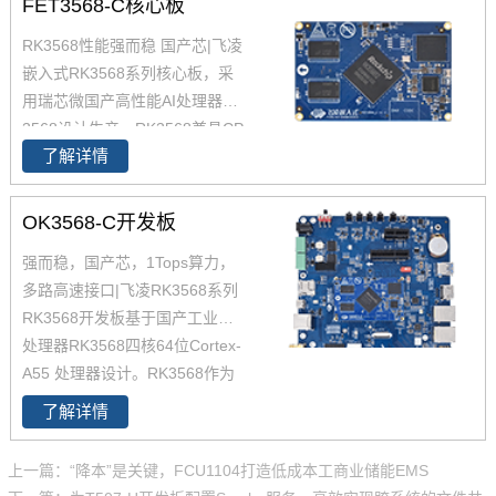
FET3568-C核心板
RK3568性能强而稳 国产芯|飞凌
嵌入式RK3568系列核心板，采
用瑞芯微国产高性能AI处理器RK
3568设计生产，RK3568兼具CP
了解详情
U、GPU、NPU、VPU于一身，
RK3568 性能、性价比在同类产
品中具有较高优势，RK3568处
OK3568-C开发板
理器是一款定位中高端的通用型
强而稳，国产芯，1Tops算力，
SoC， 飞凌RK3568核心板主要
多路高速接口|飞凌RK3568系列
面向工业互联网、HMI、NVR存
RK3568开发板基于国产工业级AI
储、车载中控、工业网关等领
处理器RK3568四核64位Cortex-
域。目前RK3568系列已经批量
A55 处理器设计。RK3568作为
稳定出货
国产化高性能处理器，瑞芯微RK
了解详情
3568芯片是一款定位中高端的通
用型SoC，瑞芯微RK3568芯片是
上一篇：“降本”是关键，FCU1104打造低成本工商业储能EMS
一款定位中高端的通用型SoC，