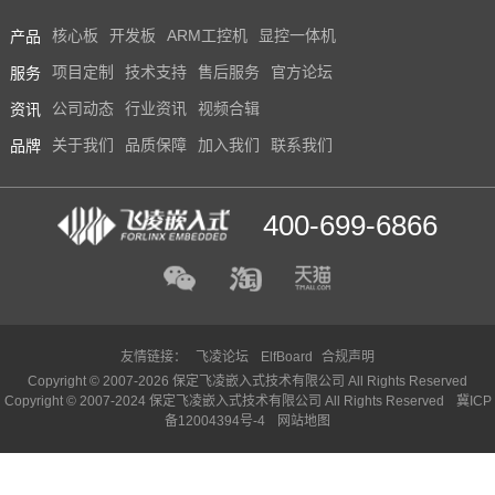
产品
核心板
开发板
ARM工控机
显控一体机
服务
项目定制
技术支持
售后服务
官方论坛
资讯
公司动态
行业资讯
视频合辑
品牌
关于我们
品质保障
加入我们
联系我们
400-699-6866
友情链接：
飞凌论坛
ElfBoard
合规声明
Copyright © 2007-2026 保定飞凌嵌入式技术有限公司 All Rights Reserved
Copyright © 2007-2024 保定飞凌嵌入式技术有限公司 All Rights Reserved
冀ICP
备12004394号-4
网站地图