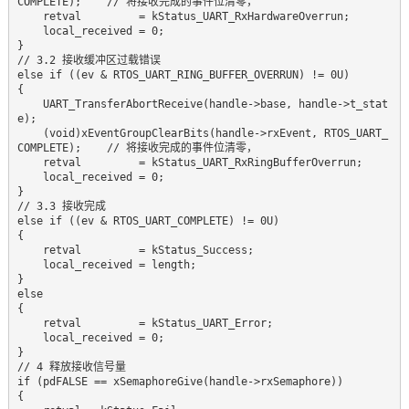
COMPLETE);    // 将接收完成的事件位清零，  

    retval         = kStatus_UART_RxHardwareOverrun;  

    local_received = 0;  

}  

// 3.2 接收缓冲区过载错误  

else if ((ev & RTOS_UART_RING_BUFFER_OVERRUN) != 0U)   

{  

    UART_TransferAbortReceive(handle->base, handle->t_stat
e);  

    (void)xEventGroupClearBits(handle->rxEvent, RTOS_UART_
COMPLETE);    // 将接收完成的事件位清零，  

    retval         = kStatus_UART_RxRingBufferOverrun;  

    local_received = 0;  

}  

// 3.3 接收完成  

else if ((ev & RTOS_UART_COMPLETE) != 0U)     

{  

    retval         = kStatus_Success;  

    local_received = length;  

}  

else  

{  

    retval         = kStatus_UART_Error;  

    local_received = 0;  

}  

// 4 释放接收信号量  

if (pdFALSE == xSemaphoreGive(handle->rxSemaphore))   

{  
