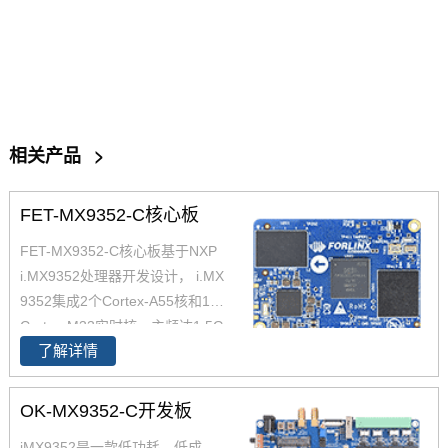
相关产品
>
FET-MX9352-C核心板
FET-MX9352-C核心板基于NXP
i.MX9352处理器开发设计， i.MX
9352集成2个Cortex-A55核和1个
Cortex-M33实时核，主频达1.5G
了解详情
Hz， 原生支持8路UART、2路Et
hernet(含1路TSN)、2路USB 2.
0、2路CAN-FD总线等常用接
OK-MX9352-C开发板
口。飞凌iMX93x系列在经市场验
iMX9352是一款低功耗、低成