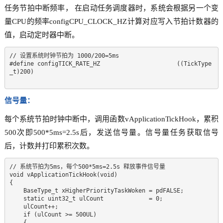
任务节拍中断频率， 在启动任务调度器时，系统会根据另一个变
量CPU的频率configCPU_CLOCK_HZ计算对应写入节拍计数器的
值，启动定时器中断。
// 设置系统时钟节拍为 1000/200=5ms  

#define configTICK_RATE_HZ                      ((TickType
_t)200)

信号量：
每个系统节拍时钟中断中，调用函数vApplicationTickHook，累积
500次即500*5ms=2.5s后，发送信号量。信号量任务获取信号
后，计数并打印累积次数。
// 系统节拍为5ms，每个500*5ms=2.5s 释放事件信号量  

void vApplicationTickHook(void)  

{  

    BaseType_t xHigherPriorityTaskWoken = pdFALSE;  

    static uint32_t ulCount             = 0;  

    ulCount++;  

    if (ulCount >= 500UL)  

    {  
