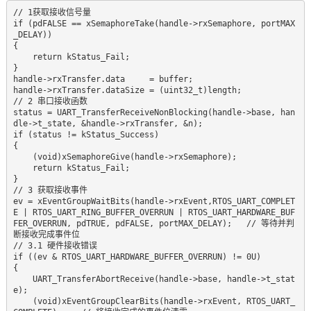
// 1获取接收信号量  

if (pdFALSE == xSemaphoreTake(handle->rxSemaphore, portMAX
_DELAY))    

{  

    return kStatus_Fail;  

}  

handle->rxTransfer.data     = buffer;  

handle->rxTransfer.dataSize = (uint32_t)length;  

// 2 串口接收函数  

status = UART_TransferReceiveNonBlocking(handle->base, han
dle->t_state, &handle->rxTransfer, &n);  

if (status != kStatus_Success)  

{  

    (void)xSemaphoreGive(handle->rxSemaphore);   

    return kStatus_Fail;  

}  

// 3 获取接收事件  

ev = xEventGroupWaitBits(handle->rxEvent,RTOS_UART_COMPLET
E | RTOS_UART_RING_BUFFER_OVERRUN | RTOS_UART_HARDWARE_BUF
FER_OVERRUN, pdTRUE, pdFALSE, portMAX_DELAY);   // 等待并判
断接收完成事件位  

// 3.1 硬件接收错误  

if ((ev & RTOS_UART_HARDWARE_BUFFER_OVERRUN) != 0U)   

{  

    UART_TransferAbortReceive(handle->base, handle->t_stat
e);  

    (void)xEventGroupClearBits(handle->rxEvent, RTOS_UART_