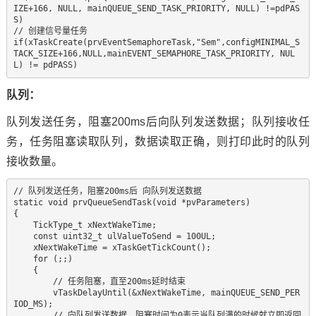
IZE+166, NULL, mainQUEUE_SEND_TASK_PRIORITY, NULL) !=pdPAS
S)

// 创建信号量任务

if(xTaskCreate(prvEventSemaphoreTask,"Sem",configMINIMAL_S
TACK_SIZE+166,NULL,mainEVENT_SEMAPHORE_TASK_PRIORITY, NUL
L) != pdPASS)
队列：
队列发送任务，阻塞200ms后向队列发送数据；队列接收任
务，任务阻塞读取队列，数据读取正确，则打印此时的队列
接收数量。
// 队列发送任务，阻塞200ms后 向队列发送数据 

static void prvQueueSendTask(void *pvParameters)  

{  

    Tick
Type
_t xNextWakeTime;  

    const uint32_t ulValueToSend = 100UL;  

    xNextWakeTime = xTaskGetTickCount();  

    for (;;)  

    {  

        // 任务阻塞，直至200ms延时结束  

        vTaskDelayUntil(&xNextWakeTime, mainQUEUE_SEND_PER
IOD_MS);  

        // 向队列发送数据，阻塞时间为0表示当队列满的时候就立即返回  
