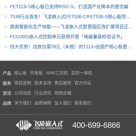
FET113i-S核心板已支持RISC-V，打造国产化降本的更优解
T536行业首发！飞凌嵌入式FET536-C/FET536-S核心板惊艳
亮相
提高智能化生产效能——飞凌嵌入式智慧园区改扩建项目正式
启动
FCU2601嵌入式控制单元获得开普「电磁兼容检验证书」
四大优势！这款仅需78元（未税）的T113-i全国产核心板更值
得关注
产品
核心板
开发板
ARM工控机
显控一体机
服务
项目定制
技术支持
售后服务
官方论坛
资讯
公司动态
行业资讯
视频合辑
品牌
关于我们
品质保障
加入我们
联系我们
400-699-6866