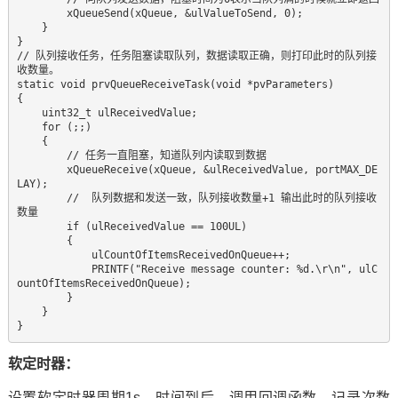
        xQueueSend(xQueue, &ulValueToSend, 0);  

    }  

} 

// 队列接收任务，任务阻塞读取队列，数据读取正确，则打印此时的队列接
收数量。

static void prvQueueReceiveTask(void *pvParameters)  

{  

    uint32_t ulReceivedValue;  

    for (;;)  

    {  

        // 任务一直阻塞，知道队列内读取到数据  

        xQueueReceive(xQueue, &ulReceivedValue, portMAX_DE
LAY);  

        //  队列数据和发送一致，队列接收数量+1 输出此时的队列接收
数量  

        if (ulReceivedValue == 100UL)  

        {  

            ulCountOfItemsReceivedOnQueue++;  

            PRINTF("Receive message counter: %d.\r\n", ulC
ountOfItemsReceivedOnQueue);  

        }  

    }  

}  
软定时器：
设置软定时器周期1s，时间到后，调用回调函数，记录次数