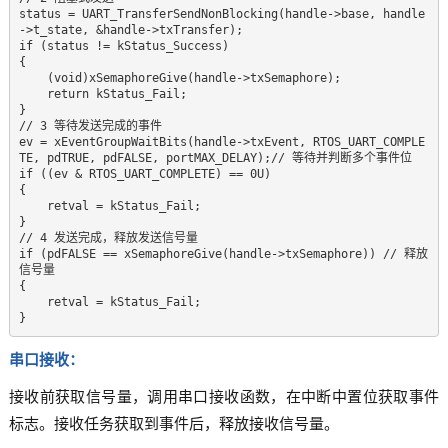
status = UART_TransferSendNonBlocking(handle->base, handle
->t_state, &handle->txTransfer);  

if (status != kStatus_Success)  

{  

    (void)xSemaphoreGive(handle->txSemaphore);   

    return kStatus_Fail;  

}  

// 3 等待发送完成的事件  

ev = xEventGroupWaitBits(handle->txEvent, RTOS_UART_COMPLE
TE, pdTRUE, pdFALSE, portMAX_DELAY);// 等待并判断多个事件位  

if ((ev & RTOS_UART_COMPLETE) == 0U)  

{  

    retval = kStatus_Fail;  

}  

// 4 发送完成，释放发送信号量  

if (pdFALSE == xSemaphoreGive(handle->txSemaphore)) // 释放
信号量  

{  

    retval = kStatus_Fail;  

}
串口接收：
接收前获取信号量，调用串口接收函数，在中断中置位获取事件
标志。接收任务获取到事件后，释放接收信号量。