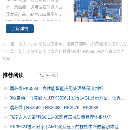
证的 i.MX 6和i.MX 8基础上进行
本、高性能、通用性强的嵌入式
了升级，集成NPU 可加速边缘机
开发板产品，iMX9352采用A核+
器学习应用，i.MX9352核心板体
M核多核异构架构，兼具多任务
积小巧，便于嵌入到您的产品
了解详情
处理与实时控制，0.5 TOPS Eth
中。
os U-65 microNPU，满足边缘AI
需求，2路千兆网口，其中1路支
上一篇：全志 T536 修改分区指南：根目录调整与分区新增的操作方法
持TSN，2通道MIPI-CSI摄像头
下一篇：如何用AI实现电池寿命的精准预测？RK3588+融合算法给你
接口，引出处理器所有可引出功
答案
能，并确保信号和电源完整性，i
MX9352高性能，低成本的解决
推荐阅读
换一批
方案
瑞芯微RK3588：高性能智能应用处理器深度剖析
3秒启动！飞凌嵌入式RK3506开发板LVGL显示方案，让界面
炫起来
瑞芯微 | RK3562 | RK3568 | RK3576 | RK3588
飞凌嵌入式荣获ISO13485医疗器械质量管理体系认证
RK3562J技术分享 | AMP双系统下的裸核中断嵌套初体验