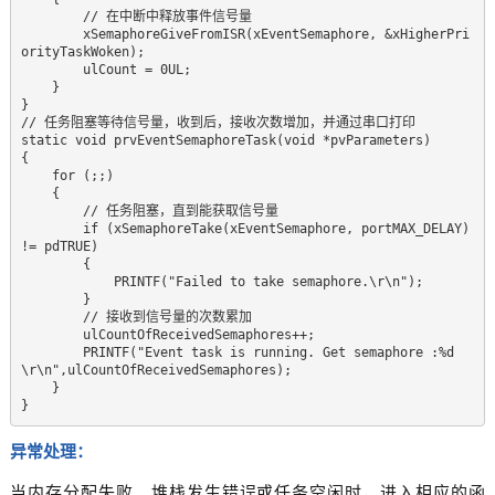
        // 在中断中释放事件信号量  

        xSemaphoreGiveFromISR(xEventSemaphore, &xHigherPri
orityTaskWoken);  

        ulCount = 0UL;  

    }  

} 

// 任务阻塞等待信号量，收到后，接收次数增加，并通过串口打印  

static void prvEventSemaphoreTask(void *pvParameters)  

{  

    for (;;)  

    {  

        // 任务阻塞，直到能获取信号量  

        if (xSemaphoreTake(xEventSemaphore, portMAX_DELAY) 
!= pdTRUE)  

        {  

            PRINTF("Failed to take semaphore.\r\n");  

        }  

        // 接收到信号量的次数累加  

        ulCountOfReceivedSemaphores++;  

        PRINTF("Event task is running. Get semaphore :%d 
\r\n",ulCountOfReceivedSemaphores);  

    }  

}  
异常处理：
当内存分配失败、堆栈发生错误或任务空闲时，进入相应的函