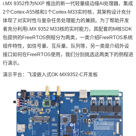
i.MX 9352作为
NXP
推出的新一代轻量级边缘AI处理器，集成
2个
技术论坛
Cortex
-A55核和1个Cortex-M33实时核，其架构设计充分
体现了对实时性与复杂任务处理能力的兼顾。为了帮助开发
者充分利用i.MX 9352 M33核的实时能力，其配套的M核SDK
包提供的FreeRTOS例程分为两类，一类介绍FreeRTOS系统
组件特性，如信号量、互斥量、队列等，另一类是介绍外设
接口如何在FreeRTOS使用，我们分别挑选这两类下的例程进
行演示。
演示平台：
飞凌嵌入式
OK-MX9352-C
开发板