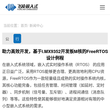
EN
在线购买
产品中心
当前位置：
首页
新闻中心
行业应用
公
行
技术与支持
司
业
助力高效开发，基于i.MX9352开发板M核的FreeRTOS
在线文档
设计例程
动
资
方案定制
在嵌入式系统领域，嵌入式实时操作系统（RTOS） 的应用
态
讯
正日益广泛，采用RTOS能够更合理、更高效地利用CPU资
关于飞凌
源，FreeRTOS作为一款轻量级且成熟的实时操作系统内核，
其核心功能完备，包括任务管理、时间管理（如延时、定时
天猫商城
器）、同步机制（信号量、互斥锁）、进程间通信（消息队
淘宝商城
列）等等。这些特性使其能够很好地满足资源相对有限的中
小型嵌入式系统的需求。
新闻中心