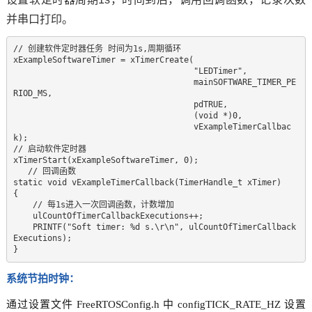
并串口打印。
// 创建软件定时器任务 时间为1s,周期循环  

xExampleSoftwareTimer = xTimerCreate(  

                                     "LEDTimer",  

                                     mainSOFTWARE_TIMER_PE
RIOD_MS,  

                                     pdTRUE,  

                                     (void *)0,  

                                     vExampleTimerCallbac
k);  

// 启动软件定时器  

xTimerStart(xExampleSoftwareTimer, 0); 

   // 回调函数

static void vExampleTimerCallback(TimerHandle_t xTimer)  

{  

    // 每1s进入一次回调函数，计数增加  

    ulCountOfTimerCallbackExecutions++;  

    PRINTF("Soft timer: %d s.\r\n", ulCountOfTimerCallback
Executions);  

}
系统节拍时钟：
通过设置文件 FreeRTOSConfig.h 中 configTICK_RATE_HZ 设置