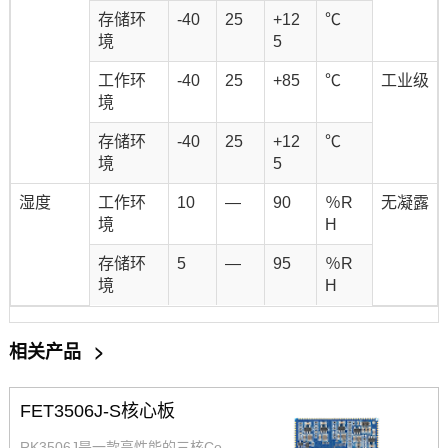
存储环
-40
25
+12
℃
境
5
工作环
-40
25
+85
℃
工业级
境
存储环
-40
25
+12
℃
境
5
湿度
工作环
10
—
90
％R
无凝露
境
H
存储环
5
—
95
％R
境
H
相关产品
>
FET3506J-S核心板
RK3506J是一款高性能的三核Co