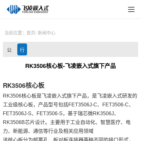
EN
在线购买
产品中心
当前位置：
首页
新闻中心
行业应用
公
行
技术与支持
司
业
RK3506核心板-飞凌嵌入式旗下产品
在线文档
动
资
方案定制
RK3506
核心板
态
讯
RK3506核心板是
飞凌嵌入式
旗下产品，是
飞凌
嵌入式
研发的
关于飞凌
工业级核心板，产品型号包括FET3506J-C、FET3506-C、
天猫商城
FET3506J-S、FET3506-S，基于瑞芯微RK3506J、
RK3506B
芯片
设计。主要用于工业自动化、智慧
医疗
、
电
淘宝商城
力
、新能源、通信等行业及相关应用领域
新闻中心
该核心板分为邮票孔、板对板连接器两种不同的接口形式，