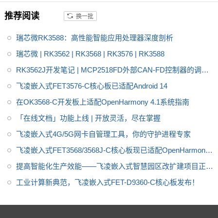
推荐阅读
换一批
瑞芯微RK3588：高性能智能应用处理器深度剖析
瑞芯微 | RK3562 | RK3568 | RK3576 | RK3588
RK3562J开发笔记 | MCP2518FD外部CAN-FD控制器的调试
方法
飞凌嵌入式FET3576-C核心板已适配Android 14
在OK3568-C开发板上适配OpenHarmony 4.1系统指南
「在线文档」功能上线 | 开放灵活，尽在掌握
飞凌嵌入式4G/5G网卡自管理工具，你的守护进程专家
飞凌嵌入式FET3568/3568J-C核心板现已适配OpenHarmony
4.1
提高智能化生产效能——飞凌嵌入式智慧园区改扩建项目正式
启动
工业计算新典范，飞凌嵌入式FET-D9360-C核心板发布！