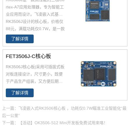
rtex-A7应用处理器，专为智能工
业应用而设计。飞凌嵌入式基于
RK3506J设计的核心板，价格仅
88元，满载功耗仅0.7W，是一款
值得推荐使用的工业级国产核心
了解详情
板，满足电力、交通、工控等行
业对国产化的要求。同时进行了
FET3506J-C核心板
充分的可靠性测试，确保在工业
环境的可靠运行。
RK3506J
核心板|采用可插拔式板
对板连接设计，尺寸更小，既便
于产品生产组装，又方便后期维
护升级。本核心板基于 Rockchip
了解详情
RK3506 处理器开发，通过飞凌
嵌入式实验室严苛的工业环境测
上一篇：飞凌嵌入式RK3506核心板 ，功耗仅0.7W瞄准工业智能化“最
试，确保品质稳定可靠，且提供
后一公里”
10~15 年生命周期支持，保障供
下一篇：【活动】OK3506-S12 Mini开发板免费试用来咯！
应长期稳定。