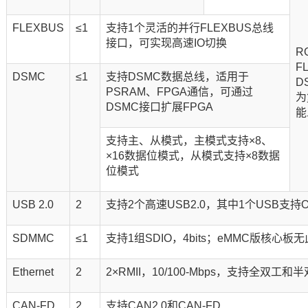
FLEXBUS
≤1
支持1个灵活的并行FLEXBUS总线
接口，可实现高速IO切换
R
F
DSMC
≤1
支持DSMC数据总线，适用于
D
PSRAM、FPGA通信，可通过
为
DSMC接口扩展FPGA
能
支持主、从模式，主模式支持×8、
×16数据位模式，从模式支持×8数据
位模式
USB 2.0
2
支持2个高速USB2.0，其中1个USB支持O
SDMMC
≤1
支持1组SDIO，4bits；eMMC版核心板
Ethernet
2
2×RMII，10/100-Mbps，支持全双工和
CAN-FD
2
支持CAN2.0和CAN-FD