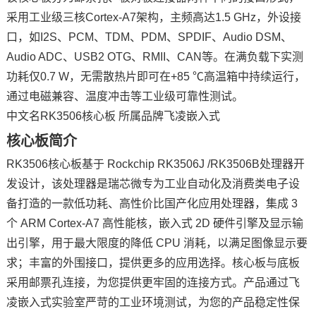
采用工业级三核
Cortex
-
A7
架构，主频高达1.5 GHz，外设接
技术论坛
口，如I2S、PCM、TDM、PDM、SPDIF、Audio DSM、
Audio ADC、USB2 OTG、RMII、CAN等。在满负载下实测
功耗仅0.7 W，无需散热片即可在+85 ℃高温箱中持续运行，
通过电磁兼容、温度冲击等工业级可靠性测试。
中文名RK3506核心板 所属品牌飞凌嵌入式
核心板简介
RK3506核心板基于 Rockchip RK3506J /RK3506B处理器开
发设计，该处理器是瑞芯微专为工业自动化及消费类电子设
备打造的一款低功耗、高性价比国产化应用处理器，集成 3
个
ARM
Cortex-A7 高性能核，嵌入式 2D 硬件引擎及显示输
出引擎，用于最大限度的降低 CPU 消耗，以满足图像显示要
求；丰富的外围接口，提供更多的应用选择。核心板与底板
采用邮票孔连接，为您提供更牢固的连接方式。产品通过飞
凌嵌入式实验室严苛的工业环境测试，为您的产品稳定性保