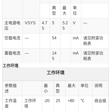
典
最
单
型
大
位
主电源电
VSYS
4.7
5
5.2
V
—
压
5
5
空载电流
—
54
mA
请见附录功
耗表
重载电流
—
14
mA
请见附录功
5
耗表
工作环境
工作环境
参数描
最
典
最大
单位
说明
述
小
型
工作温
工作环
-20
25
+80
℃
商业级
度
境