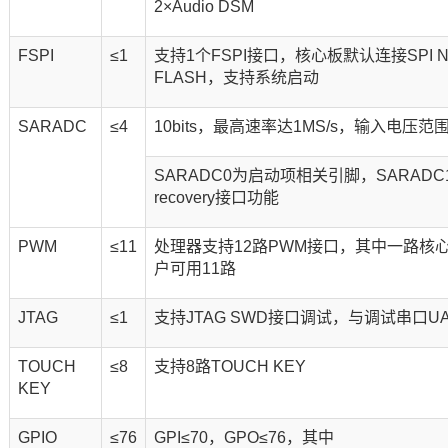
2×Audio DSM
FSPI
≤1
支持1个FSPI接口，核心板默认连接SPI N
FLASH，支持系统启动
SARADC
≤4
10bits，最高速率达1MS/s，输入电压范围0
SARADC0为启动项相关引脚，SARAD
recovery接口功能
PWM
≤11
处理器支持12路PWM接口，其中一路核
户可用11路
JTAG
≤1
支持JTAG SWD接口调试，与调试串口U
TOUCH
≤8
支持8路TOUCH KEY
KEY
GPIO
≤76
GPI≤70，GPO≤76，其中