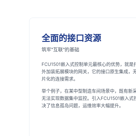
全面的接口资源
筑牢"互联"的基础
FCU1501
嵌入式
控制单元
最核心的优势，就是
外加装拓展模块的网关，它的接口原生集成，无
片化的连接需求。
举个例子，在某中型制造车间场景中，既有新
无法实现数据集中监控。引入FCU1501嵌入
决了信息孤岛问题，运维效率大幅提升。