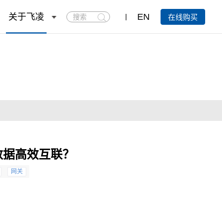
搜
关于飞凌
EN
在线购买
索
数据高效互联？
网关