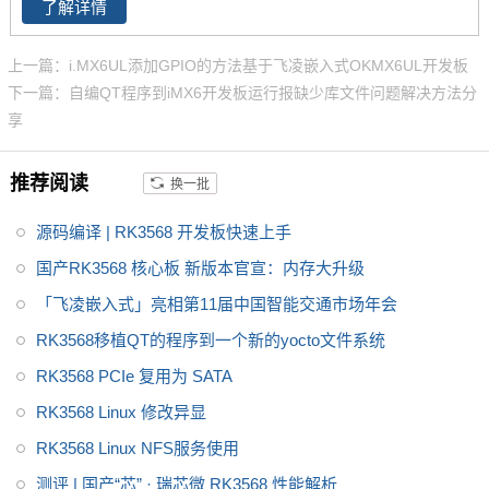
了解详情
3568芯片是一款定位中高端的通
用型SoC，瑞芯微RK3568芯片是
上一篇：i.MX6UL添加GPIO的方法基于飞凌嵌入式OKMX6UL开发板
一款定位中高端的通用型SoC，
下一篇：自编QT程序到iMX6开发板运行报缺少库文件问题解决方法分
NPU达到1Tops，飞凌RK3568系
享
列核心板提供瑞芯微RK3568规
格书_datasheet_数据手册_原理
推荐阅读
换一批
图等，
源码编译 | RK3568 开发板快速上手
国产RK3568 核心板 新版本官宣：内存大升级
「飞凌嵌入式」亮相第11届中国智能交通市场年会
RK3568移植QT的程序到一个新的yocto文件系统
RK3568 PCIe 复用为 SATA
RK3568 Linux 修改异显
RK3568 Linux NFS服务使用
测评 | 国产“芯” · 瑞芯微 RK3568 性能解析