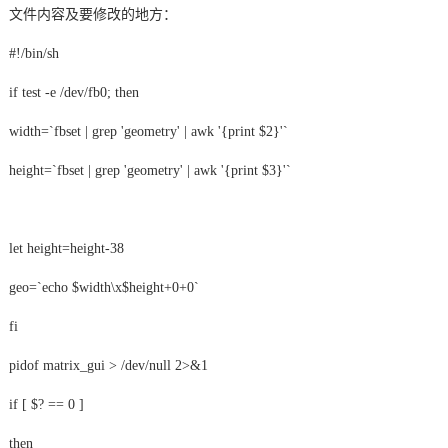
文件内容及要修改的地方：
#!/bin/sh
if test -e /dev/fb0; then
width=`fbset | grep 'geometry' | awk '{print $2}'`
height=`fbset | grep 'geometry' | awk '{print $3}'`
let height=height-38
geo=`echo $width\x$height+0+0`
fi
pidof matrix_gui > /dev/null 2>&1
if [ $? == 0 ]
then