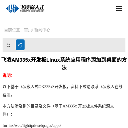
EN
在线购买
产品中心
当前位置：
首页
新闻中心
行业应用
公
行
技术与支持
司
业
飞凌AM335x开发板Linux系统应用程序添加到桌面的方
在线文档
法
动
资
方案定制
说明：
态
讯
以下基于
飞凌嵌入式
OK
335x
S
开发板
，资料下载请联系
飞凌
嵌入在线
关于飞凌
客服。
天猫商城
本方法涉及到的目录及文件（基于
AM335x
开发板文件系统源文
淘宝商城
件）：
forlinx/web/lighttpd/webpages/apps/
新闻中心