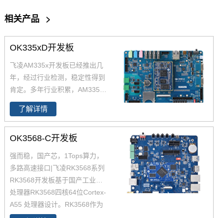
相关产品
>
OK335xD开发板
飞凌AM335x开发板已经推出几
年，经过行业检测，稳定性得到
肯定。多年行业积累，AM335x
的解决方案涉及各行各业，欢迎
了解详情
进店咨询。飞凌AM335x开发板
基于TI Cortex-A8 AM335x CPU
OK3568-C开发板
设计开发，主频800MHz，支持Li
nux。AM335x开发板工业级宽
强而稳，国产芯，1Tops算力，
温，配合丰富的外设接口，适用
多路高速接口|飞凌RK3568系列
于各种恶劣环境应用。
RK3568开发板基于国产工业级AI
处理器RK3568四核64位Cortex-
A55 处理器设计。RK3568作为
国产化高性能处理器，瑞芯微RK