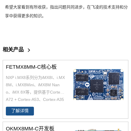
希望大家看到有所收获，指出问题共同进步，在飞凌的技术支持和分
享中获得更多的知识。
相关产品
>
FETMX8MM-C核心板
NXP i.MX8系列分为iMX8I、i.MX
8M、i.MX8Mini、iMX8M Nan
o、iMX 8X等，提供基于Cortex-
A72 + Cortex-A53、Cortex-A35
核心，搭配实时任务处理的Corte
了解详情
x-M4和Cortex M7的解决方案，
适用于从消费家庭音频到工业楼
OKMX8MM-C开发板
宇自动化及移动计算机等。飞凌