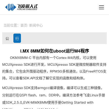
EN
在线购买
产品中心
当前位置：
首页
新闻中心
行业应用
公
行
技术与支持
司
业
i.MX 8MM如何在uboot运行M4程序
在线文档
OKMX8MM-C 平台内部有一个
Cortex
-
M4
内核，可以使用
动
资
方案定制
MCUXpresso SDK进行开发，MCUXpresso SDK是微控制器软件支持
态
讯
的集合，它包含外围驱动程序，RPMSG多核通信，以及FreeRTOS支
关于飞凌
持。可以查看SDK API文档了解它实现的函数和结构体。
天猫商城
MCUXpresso SDK支持armgcc编译镜像，编译可以生成三种镜像，
分别运行在Q
SPI
flash、ram、DDR中。编译方法参考
飞凌
Linux手册
淘宝商城
或SDK_2.5.0_EVK-M
IMX
8MM使用手册Getting Started with
新闻中心