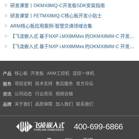
处理器设计，主频最高1.8GHz，
研发课堂丨OKMX8MQ-C开发板SDK安装指南
ARM Cortex-A53架构。IMX8开
研发课堂丨FETMX8MQ-C核心板开发小贴士
发板是一款高性能，低功耗产
品，欢迎选购。更多IMX8芯片介
ARM核心板应用案例-智慧交通领域合集
绍，IMX8系列软硬件资料，i.MX
【飞凌嵌入式 基于NXP i.MX8MMini 的OKMX8MM-C 开发板
8M mini方案定制，请联系飞凌嵌
试用体验】运行tengine
【飞凌嵌入式 基于NXP i.MX8MMini 的OKMX8MM-C 开发板
入式
试用体验】
产品
核心板
开发板
ARM工控机
显控一体机
服务
项目定制
技术支持
售后服务
官方论坛
资讯
公司动态
行业资讯
视频合辑
品牌
关于我们
品质保障
加入我们
联系我们
400-699-6866