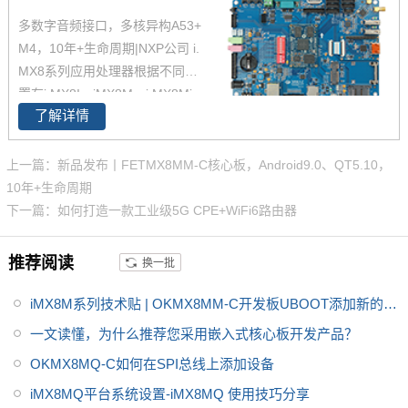
嵌入式近期推出的iMX8系列i.MX
多数字音频接口，多核异构A53+
8Mmini核心板基于四核Cortex-A
M4，10年+生命周期|NXP公司 i.
53、单核Cortex-M4架构的i.MX
MX8系列应用处理器根据不同配
8Mmini 处理器设计，现已全面上
置有i.MX8I、iMX8M、i.MX8Min
市，更多
i.MX8M
核心板产品、解
了解详情
i、iMX8M Mini、iMX8M Nano、i
决方案详情，欢迎致电飞凌嵌入
MX 8X ，提供基于Cortex-A72 +
式了解。
Cortex-A53、Cortex-A35核心，
上一篇：新品发布丨FETMX8MM-C核心板，Android9.0、QT5.10，
此外还提供实时任务处理的Corte
10年+生命周期
x-M核心（Cortex-M4和Cortex
下一篇：如何打造一款工业级5G CPE+WiFi6路由器
M7）的解决方案，因此，NXP i.
MX8系列应用处理器在高级图
推荐阅读
换一批
形、高级成像、高级机器视觉、
高端音频、高端语音、高端视频
iMX8M系列技术贴 | OKMX8MM-C开发板UBOOT添加新的显
和高安全的嵌入式应用等跨领域
示支持
一文读懂，为什么推荐您采用嵌入式核心板开发产品？
的多种应用场景非常适用。飞凌
OKMX8MQ-C如何在SPI总线上添加设备
嵌入式i.MX8M Mini开发板基于N
XP 公司的i.MX8M Mini 四核64位
iMX8MQ平台系统设置-iMX8MQ 使用技巧分享