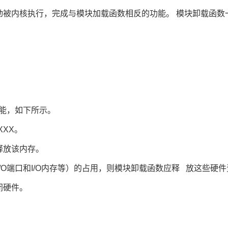
动被内核执行，完成与模块加载函数相反的功能。 模块卸载函数一般
能，如下所示。
XXX。
释放该内存。
/O端口和I/O内存等）的占用，则模块卸载函数应释 放这些硬
闭硬件。