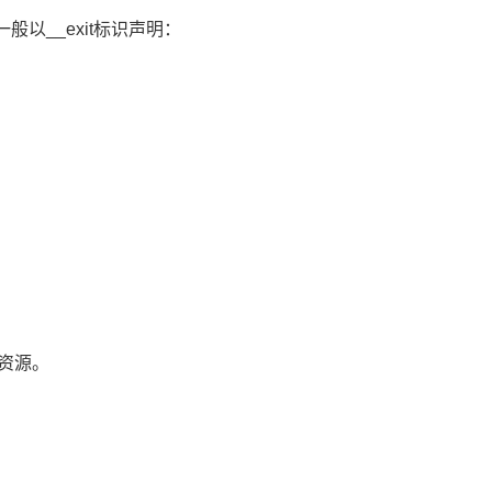
以__exit标识声明：
件资源。