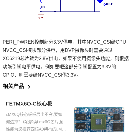
PERI_PWREN
控制部分
3.3V
供电，其中
NVCC_CSI
给
CPU
NVCC_CSI
模块部分供电，用
DVP
摄像头时需要通过
XC6219
芯片转为
2.8V
供电，如果不使用摄像头功能，则根据
功能引脚电平供电。例如要吧这部分引脚配置为
3.3V
的
GPIO
，则需要给
NVCC_CSI
供
3.3V
。
相关产品
>
FETMX6Q-C核心板
i.MX6Q核心板板层出不穷,要如
何选择?飞凌解读i.mx6Q芯片强
性能为您推荐四核A9架构的i.MX