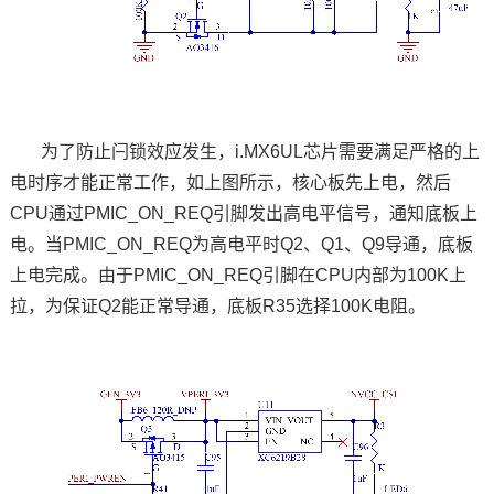
为了防止闩锁效应发生，
i.MX6UL
芯片需要满足严格的上
电时序才能正常工作，如上图所示，
核心板
先上电，然后
CPU
通过
PMIC_ON_REQ
引脚
发出高
电平
信号，通知底板上
电。当
PMIC_ON_REQ
为高电平时
Q2
、
Q1
、
Q9
导通，底板
上电完成。由于
PMIC_ON_REQ
引脚在
CPU
内部为
100K
上
拉，为保证
Q2
能正常导通，底板
R35
选择
100K
电阻。