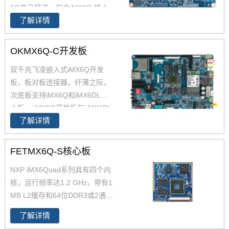
6Q产品精选，包含iMX6Q 核心
了解详情
板、i.MX6Q 核心板、iMX6Q工
业级核心板，欢迎采购。 i.MX6
Q核心板基于NXP（原Freescal
OKMX6Q-C开发板
e）Cortex-A9架构的i.MX6Q四核
双千兆飞凌嵌入式iMX6Q开发
处理器设计，核心板小尺寸核心
板，板对板连接器，纤薄之际，
板搭配独特的薄款连接器，让设
次底板支持iMX6Q和iMX6DL核
计随心所欲！
心板。i.MX6Q开发板与i.MX6DL
了解详情
开发板资源丰富，原理图、PC
B、软件资源、硬件资源下载，
技术支持等。欢迎选购
FETMX6Q-S核心板
NXP iMX6Quad系列具有四个内
核，运行频率达1.2 GHz，带有1
MB L2缓存和64位DDR3或2通
道、32位LPDDR2支持。飞凌提
了解详情
供商业级iMX6Q核心板,工业级iM