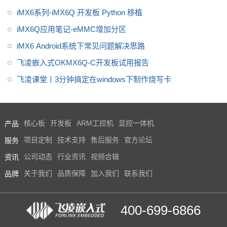
解决思路
iMX6系列-iMX6Q 开发板 Python 移植
iMX6Q应用笔记-eMMC增加分区
iMX6 Android系统下常见问题解决思路
飞凌嵌入式OKMX6Q-C开发板试用报告
飞凌课堂丨3分钟搞定在windows下制作烧写卡
产品
核心板
开发板
ARM工控机
显控一体机
服务
项目定制
技术支持
售后服务
官方论坛
资讯
公司动态
行业资讯
视频合辑
品牌
关于我们
品质保障
加入我们
联系我们
400-699-6866