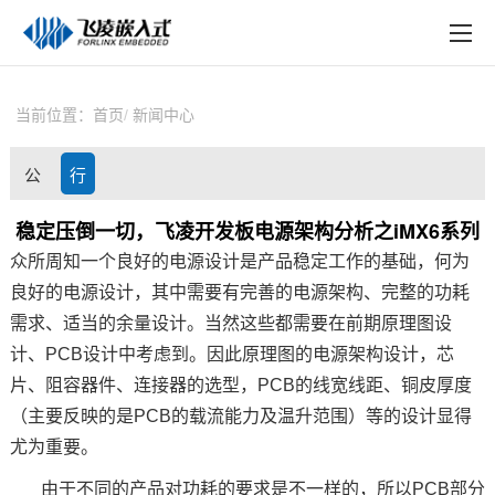
EN
在线购买
产品中心
当前位置：
首页
新闻中心
行业应用
公
行
技术与支持
司
业
稳定压倒一切，飞凌开发板电源架构分析之iMX6系列
在线文档
众所周知一个良好的电源设计是产品稳定工作的基础，何为
动
资
方案定制
良好的电源设计，其中需要有完善的电源架构、完整的功耗
态
讯
需求、适当的余量设计。当然这些都需要在前期原理图设
关于飞凌
计、
PCB
设计中考虑到。因此原理图的电源架构设计，
芯
片
、阻容器件、连接器的选型，
PCB
的线宽线距、铜皮厚度
天猫商城
（主要反映的是
PCB
的载流能力及温升范围）等的设计显得
淘宝商城
尤为重要。
新闻中心
由于不同的产品对功耗的要求是不一样的，所以
PCB
部分