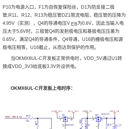
P10
为电源入口，
F1
为自恢复保险丝，
D1
为防反接二极
管
,R11
、
R12
、
R13
为稳压管
DZ1
限流电阻，稳压管的压降为
4.95V
（实测），
Q4
的导通电压
V
为
0.6V
，因此当输入电
EB
压大于
5.6V
时，三极管
Q4
的发射极电压和基极电压压差为
0.65V
，满足
Q4
的导通条件，
Q4
导通，
U16
的栅极电压和源
极电压相等，
U16
截止，从而达到保护的作用。
当
OKMX6UL
-C
开发板
正常供电时，
VDD_5V
通过
U1
转
换成
VDD_3V3
给底板
3.3V
外设供电。
OKMX6UL-C开发板上电时序：