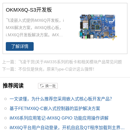
X6Q核心板,兼容一同底板。具有
OKMX6Q-S3开发板
抗震,抗氧化,抗干扰,更快速升级
产品等优势。保定飞凌嵌入式专
飞凌嵌入式提供iMX6Q开发板，i
注imx6,imx6开发板,飞思卡尔imx
MX6解决方案，iMX6Q核心板，
6等ARM嵌入式核心控制系统研
i.MX6Q开发板解决方案。iMX6Q
发、设计和生产,是imx6,imx6开
稳定、快速、性价比高，欢迎选
发板,飞思卡尔imx6提供者,imx6
了解详情
购 NXP iMX6系列芯片全支持，
系列产品现已畅销全国,欢迎咨询!
升级简配无忧替换。
上一篇：飞凌干货|关于AM335系列的板卡和相关模块产品常见问题
下一篇：不仅仅是快充，原来Type-C设计这么强悍！
推荐阅读
换一批
一文读懂，为什么推荐您采用嵌入式核心板开发产品？
基于FETMX6Q-C嵌入式控制器的监护解决方案
iMX6系列应用笔记-iMX6Q GPIO 功能应用操作讲解
iMX6Q平台用户自动登录，开机自启及QT程序加载到主界面