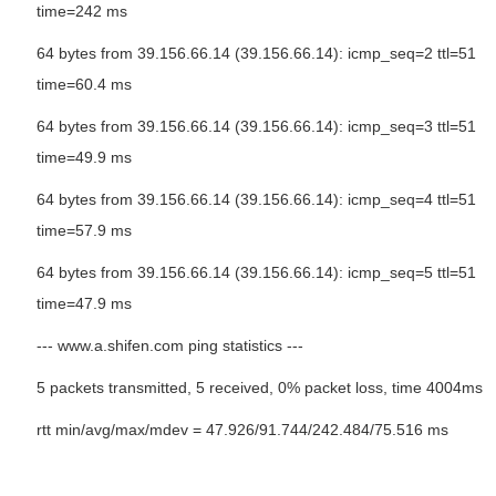
time=242 ms
64 bytes from 39.156.66.14 (39.156.66.14): icmp_seq=2 ttl=51
time=60.4 ms
64 bytes from 39.156.66.14 (39.156.66.14): icmp_seq=3 ttl=51
time=49.9 ms
64 bytes from 39.156.66.14 (39.156.66.14): icmp_seq=4 ttl=51
time=57.9 ms
64 bytes from 39.156.66.14 (39.156.66.14): icmp_seq=5 ttl=51
time=47.9 ms
--- www.a.shifen.com ping statistics ---
5 packets transmitted, 5 received, 0% packet loss, time 4004ms
rtt min/avg/max/mdev = 47.926/91.744/242.484/75.516 ms