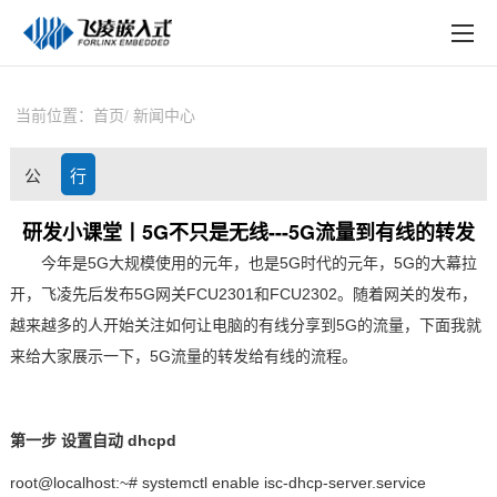
EN
在线购买
产品中心
当前位置：
首页
新闻中心
行业应用
公
行
技术与支持
司
业
研发小课堂丨5G不只是无线---5G流量到有线的转发
在线文档
今年是
5G
大规模使用的元年，也是
5G
时代的元年，
5G
的大幕拉
动
资
方案定制
开，
飞凌
先后发布
5G
网关
FCU2301
和
FCU2302
。随着网关的发布，
态
讯
越来越多的人开始关注如何让电脑的有线分享到
5G
的流量，下面我就
关于飞凌
来给大家展示一下，
5G
流量的转发给有线的流程。
天猫商城
第一步
淘宝商城
设置自动
dhcpd
root@localhost:~# systemctl enable isc-dhcp-server.service
新闻中心