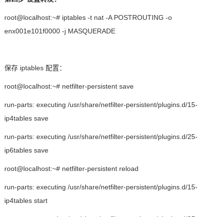
root@localhost:~# iptables -t nat -A POSTROUTING -o
enx001e101f0000 -j MASQUERADE
保存
iptables
配置：
root@localhost:~# netfilter-persistent save
run-parts: executing /usr/share/netfilter-persistent/plugins.d/15-
ip4tables save
run-parts: executing /usr/share/netfilter-persistent/plugins.d/25-
ip6tables save
root@localhost:~# netfilter-persistent reload
run-parts: executing /usr/share/netfilter-persistent/plugins.d/15-
ip4tables start