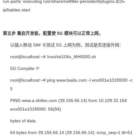
run-parts: executing /usr/share/netfilter-persistent/plugins.d/25-
ip6tables start
第五步
重启
开发板
，配置使
5G
模块可以正常上网，
以插入移动
SIM
卡测试
5G
上网为例，测试是否连接外网：
root@localhost:~# /root/ok104x_
MH5000
.sh
5G Complite !!!
root@localhost:~# ping www.baidu.com -I enx001e101f0000 -c
5
PING www.a.shifen.com (39.156.66.14) from 10.109.32.164
enx001e101f0000: 56(84)
bytes of data.
64 bytes from 39.156.66.14 (39.156.66.14): icmp_seq=1 ttl=51