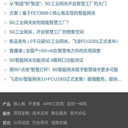
从“制造”到“智造”，5G工业网关开启智慧工厂的大门
适用于智慧工厂、智慧农业、智
方案丨基于FET3568-C核心板实现的智能网关
慧城市、智慧医疗等领域，关于
传感器数据采集、网络摄像头图
5G工业网关如何赋能智慧工厂？
像采集、数据的处理、存储、5G
5G工业网关，开启智慧工厂的想象空间
上传等应用。
新品发布 | 2千元级5G工业网关，飞凌FCU2201正式发布！
直播课 | 全国产+5G+AI在智慧电力中的应用探索
5G智能网关功能测试-8路网口功能测试
用5G“点亮”智慧灯杆！5G智能网关赋予智慧城市更多可能
飞凌5G智能网关3.0-FCU2303正式发售！超强散热，超快升
级，超级稳定！
产品
核心板
开发板
ARM工控机
显控一体机
服务
项目定制
技术支持
售后服务
官方论坛
资讯
公司动态
行业资讯
视频合辑