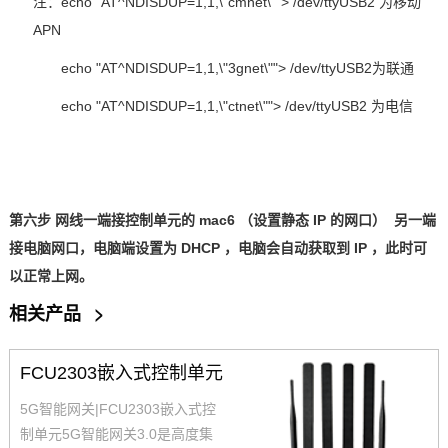
注：
echo "AT^NDISDUP=1,1,\"cmnet\""> /dev/ttyUSB2
为移动
APN
echo "AT^NDISDUP=1,1,\"3gnet\""> /dev/ttyUSB2
为联通
echo "AT^NDISDUP=1,1,\"ctnet\""> /dev/ttyUSB2
为电信
第六步
网线一端接
控制单元
的
mac6
（设置静态
IP
的网口） 另一端
接电脑网口，电脑端设置为
DHCP
，电脑会自动获取到
IP
，此时可
以正常上网。
相关产品
>
FCU2303嵌入式控制单元
5G智能网关|FCU2303嵌入式控
制单元5G智能网关3.0是高度集