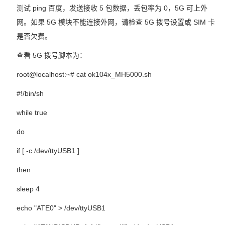
测试
ping
百度，发送接收
5
包数据，丢包率为
0
，
5G
可上外
网。如果
5G
模块不能连接外网，请检查
5G
拨号设置或
SIM
卡
是否欠费。
查看
5G
拨号脚本为：
root@localhost:~# cat ok104x_MH5000.sh
#!/bin/sh
while true
do
if [ -c /dev/ttyUSB1 ]
then
sleep 4
echo "ATE0" > /dev/ttyUSB1