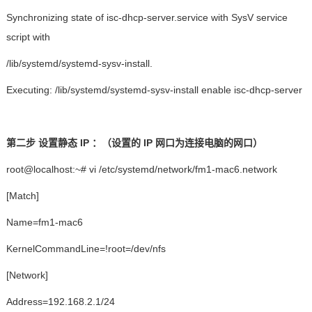
Synchronizing state of isc-dhcp-server.service with SysV service
技术论坛
script with
/lib/systemd/systemd-sysv-install.
Executing: /lib/systemd/systemd-sysv-install enable isc-dhcp-server
第二步
设置静态
IP
：（设置的
IP
网口为连接电脑的网口）
root@localhost:~# vi /etc/systemd/network/fm1-mac6.network
[Match]
Name=fm1-mac6
KernelCommandLine=!root=/dev/nfs
[Network]
Address=192.168.2.1/24