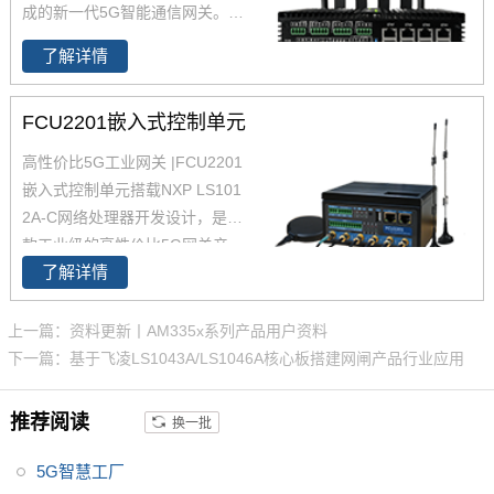
成的新一代5G智能通信网关。
5
G智能网关
高算力CPU，采用无
了解详情
风扇设计，提供强大的边缘计算
能力的同时保证系统长时间稳定
FCU2201嵌入式控制单元
运行。5G网关支持全网通5G模
组可为用户提供高带宽、低延
高性价比5G工业网关 |FCU2201
时、大连接的服务。
5G智能网关
嵌入式控制单元搭载NXP LS101
配有8个独立MAC地址的千兆以
2A-C网络处理器开发设计，是一
太网和8个RS485。
5G智能网关
款工业级的高性价比5G网关产
广泛适用于智慧城市、智慧工
了解详情
品，采用无风扇散热设计；CPU
厂、智慧电力、智慧水务、智慧
主频1GHz，RAM 512MB，满足
农业、安防监控等行业。 软件采
一般边缘计算和数据转发的能
上一篇：资料更新丨AM335x系列产品用户资料
用Ubuntu18.04系统，集成丰富
力；并支持Ubuntu18.04和Open
下一篇：基于飞凌LS1043A/LS1046A核心板搭建网闸产品行业应用
的第三方组件Samba、Lighttp
WRT系统，方便用户二次开发设
d、虚拟化技术（Docker、LX
计；5G模组采用M.2封装可插拔
推荐阅读
换一批
C、QEMU）、IPSEC、OpenSS
方式，可更换为4G模组做成本优
L等。提供开放的系统API，方便
化；以及支持5个RS485接口，
5G智慧工厂
用户二次开发。
其中4个可拆卸做成本优化；产品