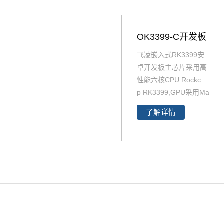
OK3399-C开发板
飞凌嵌入式RK3399安
卓开发板主芯片采用高
性能六核CPU Rockchi
p RK3399,GPU采用Ma
il-T860四核 GPU，RK
了解详情
3399作为目RK产品线
中低功耗、高性能的代
表，可满足人脸识别设
备、机器人、无人机、I
oT物联网领域应用。飞
凌RK3399开发板在整
体性能、功耗及核心面
积做了大幅度优化，更
加满足工业设计需求。