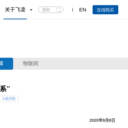
搜
关于飞凌
EN
在线购买
索
算
物联网
系”
人脸识别
2020年9月8日