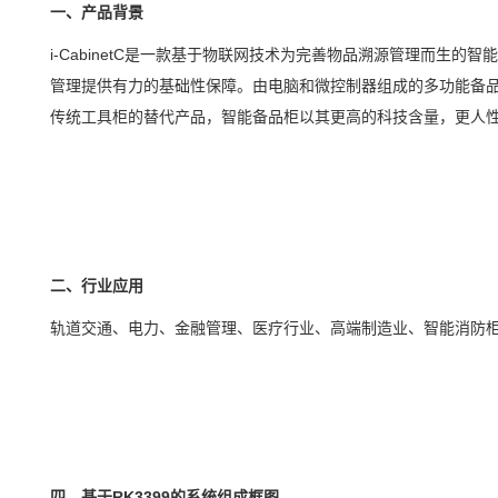
一、产品背景
i-CabinetC是一款基于
物联网
技术为完善物品溯源管理而生的智
管理提供有力的基础性保障。由电脑和微控制器组成的多功能备
传统工具柜的替代产品，智能备品柜以其更高的科技含量，更人
二、行业应用
轨道交通
、
电力
、金融管理、
医疗
行业、高端制造业、智能
消防
四、基于
RK3399
的系统组成框图