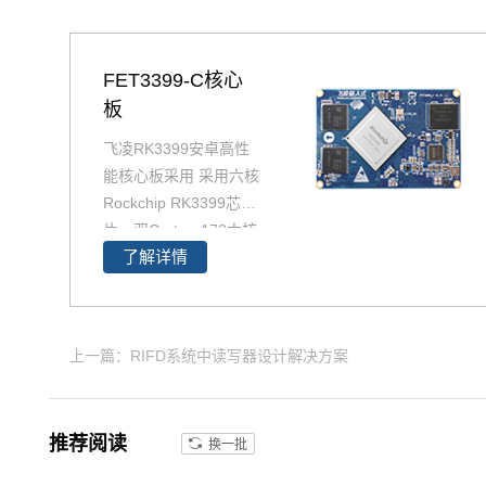
FET3399-C核心
板
飞凌RK3399安卓高性
能核心板采用 采用六核
Rockchip RK3399芯
片，双Cortex-A72大核
了解详情
+四Cortex-A53小核结
构，对整数、浮点、内
存等作了大幅优化，在
整体性能、功耗及核心
上一篇：RIFD系统中读写器设计解决方案
面积三个方面提升。以
下将对瑞芯微芯片RK3
399参数,RK3399核心
推荐阅读
换一批
板方案及其性能做具体
介绍。如您对飞凌RK3