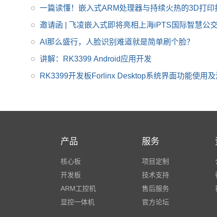
399系列核心板有兴
一篇读懂！嵌入式ARM处理器与持续火热的3D打印
趣，欢迎咨询了解。
邀请函 | 飞凌嵌入式即将亮相上海iPTS国际智慧公
AI那么盛行，人脸识别难道就是简单刷个脸？
讲解：RK3399 Android应用开发
RK3399开发板Forlinx Desktop系统界面功能使用
产品
服务
核心板
项目定制
开发板
技术支持
ARM工控机
售后服务
显控一体机
官方论坛