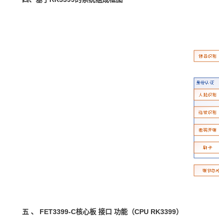
五
、
FET3399-C
核心板
接口
功能（CPU RK3399）