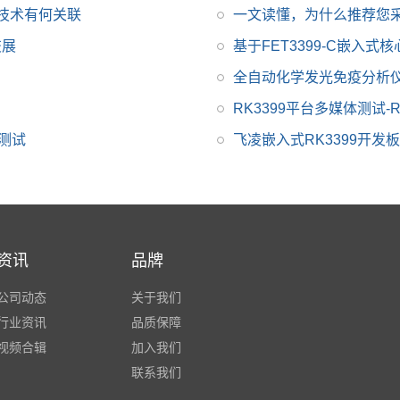
飞凌RK3399开发板为
技术有何关联
一文读懂，为什么推荐您
进一步减少用户二次开
交展
基于FET3399-C嵌入式
发难度，开放了底板原
全自动化学发光免疫分析
理图，并提供了RK339
9用户手册、芯片手
RK3399平台多媒体测试-
册，加上优质的技术服
及测试
飞凌嵌入式RK3399开
务，让您的方案从构思
到上市时间缩短。
资讯
品牌
公司动态
关于我们
行业资讯
品质保障
视频合辑
加入我们
联系我们