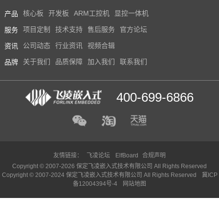
产品
核心板
开发板
ARM工控机
显控一体机
服务
项目定制
技术支持
售后服务
官方论坛
资讯
公司动态
行业资讯
视频合辑
品牌
关于我们
品质保障
加入我们
联系我们
400-699-6866
友情链接：
飞凌论坛
ElfBoard
合规声明
Copyright © 2007-2026 保定飞凌嵌入式技术有限公司 All Rights Reserved
Copyright © 2007-2024 保定飞凌嵌入式技术有限公司 All Rights Reserved
冀ICP
备12004394号-4
网站地图