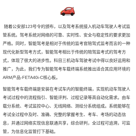
随着公安部
123
号令的颁布，以及驾考系统接入机动车驾驶人考试监
管系统。驾考系统对网络的可靠、实时性、安全与稳定性的要求更加
严格。同时，
智能驾考是相对于传统的监考官陪驾式监考而言的一种
现代化新型驾考方式，智能驾考相比于传统的陪驾监考式的驾考方
式，体现了很大的进步性。科目三机动车驾驶考试中得以良好运用和
推广，为此，我们专为智能驾考车载终端系统推出适合其应用环境的
ARM
产品
-
FETA40i
-C
核心板
。
智能驾考车载终端是安装在考试车内的智能终端，实现机动车驾驶人
考试过程中的流程指引、智能评判、过程记录等高自动化需求。
由车
载分系统、考试监控中心、
无线网络
、
测绘
分系统组成。系统能够在
考试全过程中及时、准确、完整的掌握考生、考车、考场的动态信
息，并通过网络实现信息联通共享，综合研判，全过程可追溯，可监
管，为信息化监管打下基础。