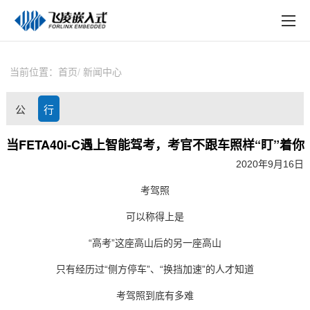
EN
在线购买
产品中心
当前位置：
首页
新闻中心
行业应用
公
行
技术与支持
司
业
当FETA40i-C遇上智能驾考，考官不跟车照样“盯”着你
在线文档
2020年9月16日
动
资
方案定制
考驾照
态
讯
关于飞凌
可以称得上是
“高考”这座高山后的另一座高山
天猫商城
只有经历过
“侧方停车”、“换挡加速”的人才知道
淘宝商城
考驾照到底有多难
新闻中心