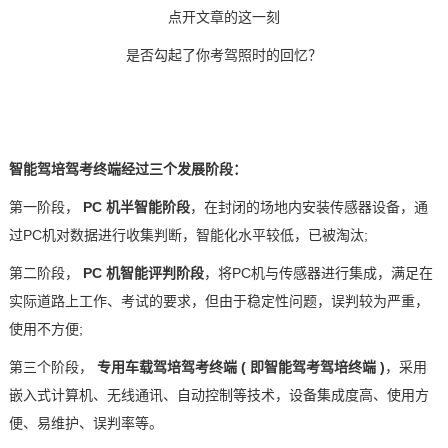
点开文章的这一刻
技术论坛
是否勾起了你考驾照时的回忆？
智能驾培驾考终端经过三个发展阶段：
第一阶段，
PC
机半智能阶段
，在封闭的场地内安装传感器设备，通
过
PC
机对数据进行收集判断，智能化水平较低，已被淘汰
;
第二阶段，
PC
机智能评判阶段
，将
PC
机与传感器进行集成，满足在
实际道路上工作、考试的要求，但由于稳定性问题，误判较为严重，
使用不方便
;
第三个阶段，
专用
车载
驾培驾考终端
(
即智能驾考驾培终端
)
，采用
嵌入式
计算机、无线通讯、自动控制等技术，设备集成度高、使用方
便、易维护、误判率等。