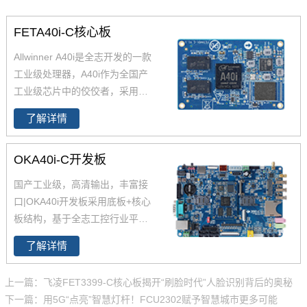
FETA40i-C核心板
Allwinner A40i是全志开发的一款
工业级处理器，A40i作为全国产
工业级芯片中的佼佼者，采用更
低功耗的4核ARM Cortex-A7架
了解详情
构,工作温度-40-85℃,是一款高性
能低功耗超高性能CPU主芯片。
OKA40i-C开发板
飞凌嵌入式深度研究全志A40i芯
片参数、原理图、datasheet规格
国产工业级，高清输出，丰富接
书推出了以FETA40i核心板为主
口|OKA40i开发板采用底板+核心
的一系列全国产工业级嵌入式计
板结构，基于全志工控行业平台
算机板卡，并提供了用于评估的
级处理器四核Cortex-A7 A40i设
A40i工控板、 A40i开发板。
了解详情
计，主频1.2GHz，集成MAli400
MP2 GPU，内存1GB/2GB DDR
上一篇：飞凌FET3399-C核心板揭开“刷脸时代”人脸识别背后的奥秘
3L，存储8GB eMMC。
全志A40
下一篇：用5G“点亮”智慧灯杆！FCU2302赋予智慧城市更多可能
i
工控行业芯片平台 A40i为国产工