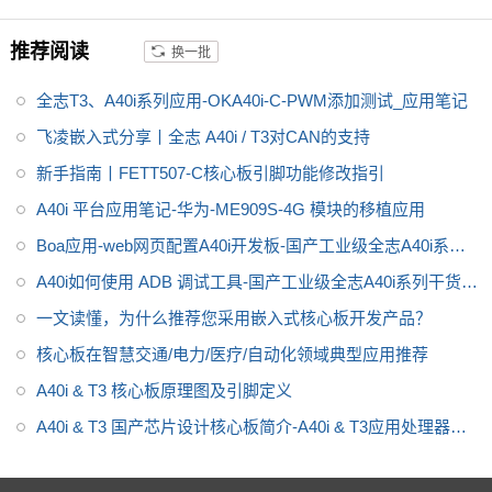
控行业芯，
全志A40i处理器代表
推荐阅读
换一批
了Allwin在智能工业控制领域的成
就。
飞凌嵌入式A40i系列OKA40i
全志T3、A40i系列应用-OKA40i-C-PWM添加测试_应用笔记
-C开发板是飞凌推出的一款中国
芯，全国产级工业级开发板，适
飞凌嵌入式分享丨全志 A40i / T3对CAN的支持
用于
适用于基于视觉交互的工业
新手指南丨FETT507-C核心板引脚功能修改指引
控制产品
A40i 平台应用笔记-华为-ME909S-4G 模块的移植应用
Boa应用-web网页配置A40i开发板-国产工业级全志A40i系列
干货分享
A40i如何使用 ADB 调试工具-国产工业级全志A40i系列干货分
享
一文读懂，为什么推荐您采用嵌入式核心板开发产品？
核心板在智慧交通/电力/医疗/自动化领域典型应用推荐
A40i & T3 核心板原理图及引脚定义
A40i & T3 国产芯片设计核心板简介-A40i & T3应用处理器框
图