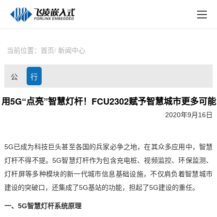
EN
在线购买
产品中心
当前位置：
首页
新闻中心
行业应用
公
行
技术与支持
司
业
用5G“点亮”智慧灯杆！FCU2302赋予智慧城市更多可能
在线文档
2020年9月16日
动
资
方案定制
态
讯
5G已成为科技巨头甚至各国的兵家必争之地，在其众多应用中，
智慧
关于飞凌
灯杆
不得不提。5G智慧灯杆作为包含
充电桩
、视频监控、环保监测、
天猫商城
灯杆屏等多种模块的新一代城市信息基础设施，不仅肩负着
智慧城市
建设的突破口，还集成了5G基站的功能，担起了5G建设的重任。
淘宝商城
一、
5G智慧灯杆系统原理
新闻中心