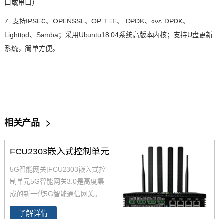
口或串口）
7.
支持
IPSEC、OPENSSL、OP-TEE、
DPDK
、
ovs-DPDK、
Lighttpd、Samba；
采用
Ubuntu18.04系统高版本内核；支持U盘更新
系统，简单方便。
相关产品
>
FCU2303嵌入式控制单元
5G智能网关|FCU2303嵌入式控
制单元5G智能网关3.0是高度集
成的新一代5G智能通信网关。
5
G智能网关
高算力CPU，采用无
了解详情
风扇设计，提供强大的边缘计算