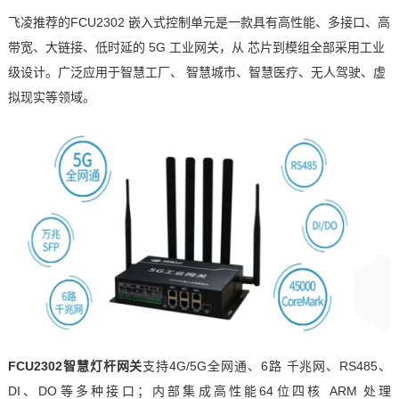
飞凌
推荐的
FCU2302
嵌入式
控制单元
是一款具有高性能、多接口、高
带宽、大链接、低时延的
5G
工业网关
，
从
芯片
到模组全部采用工业
级设计
。
广泛应用于智慧工厂、
智慧城市
、智慧
医疗
、无人驾驶、虚
拟现实等领域。
FCU2302智慧灯杆网关
支持
4G/5G全网通、6路
千兆网
、
RS485
、
DI、DO等多种接口；内部集成高性能64位四核
ARM
处理