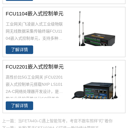
能力的同时保证系统长时间稳定
FCU1104嵌入式控制单元
运行。5G网关支持全网通5G模
组可为用户提供高带宽、低延
工业网关|飞凌嵌入式工业级物联
时、大连接的服务。
5G智能网关
网无线数据采集传输终端FCU11
配有8个独立MAC地址的千兆以
04嵌入式控制单元，支持多种网
太网和8个RS485。
5G智能网关
络协议；工业网关集成8路RS48
广泛适用于智慧城市、智慧工
了解详情
5 /RS232、2路以太网、4G、Wi
厂、智慧电力、智慧水务、智慧
Fi、LoRa 等实用资源；Linux工
农业、安防监控等行业。 软件采
FCU2201嵌入式控制单元
业网关支持二次开发；智能网关,
用Ubuntu18.04系统，集成丰富
采用全网通设计支持全网通4G模
高性价比5G工业网关 |FCU2201
的第三方组件Samba、Lighttp
块，默认Cat.1，兼容Cat.4。网
嵌入式控制单元搭载NXP LS101
d、虚拟化技术（Docker、LX
关采用低功耗设计并提供超级电
2A-C网络处理器开发设计，是一
C、QEMU）、IPSEC、OpenSS
容，掉电数据不丢失，严格的接
款工业级的高性价比5G网关产
L等。提供开放的系统API，方便
口防护设计，1.5KV隔离保护，E
了解详情
品，采用无风扇散热设计；CPU
用户二次开发。
SD 4级更稳定。网关多用于电力
主频1GHz，RAM 512MB，满足
采集，农业环境采集，养殖环境
一般边缘计算和数据转发的能
上一篇：当FETA40i-C遇上智能驾考，考官不跟车照样“盯”着你
监测，大气环境监测等。
力；并支持Ubuntu18.04和Open