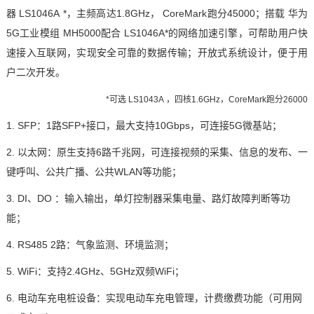
器
LS1046A
*，主频高达1.8GHz，
C
oreMark跑分45000；搭载
华为
5G工业模组
MH5000
配合
LS1046
A*
的网络
加速引擎
，可帮助用户快
速接入互联网，实现安全可靠的数据传输
；
开放式系统设计，便于用
户二次开发。
*可选
LS1043A
，四核1.6GHz，CoreMark跑分26000
1. SFP：1路SFP+接口，最大支持10Gbps，可连接5G微基站；
2.
以太网：原生支持
6路千兆网，可连接视频的采集、信息的发布、一
键呼叫、公共广播、公共WLAN等功能；
3. DI、DO ：输入输出，单灯控制器采集电量、路灯故障判断等功
能；
4. RS485 2路：气象监测、环境监测；
5. WiFi：支持2.4GHz、5GHz双频WiFi；
6. 电动车充电桩设备：实现电动车充电管理，计费缴费功能（可用网