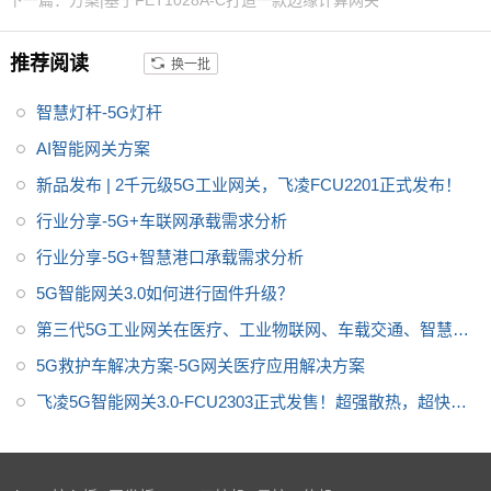
下一篇：方案|基于FET1028A-C打造一款边缘计算网关
WRT系统，方便用户二次开发设
计；5G模组采用M.2封装可插拔
推荐阅读
换一批
方式，可更换为4G模组做成本优
化；以及支持5个RS485接口，
智慧灯杆-5G灯杆
其中4个可拆卸做成本优化；产品
AI智能网关方案
适用于智慧工厂、智慧农业、智
新品发布 | 2千元级5G工业网关，飞凌FCU2201正式发布！
慧城市、智慧医疗等领域，关于
传感器数据采集、网络摄像头图
行业分享-5G+车联网承载需求分析
像采集、数据的处理、存储、5G
行业分享-5G+智慧港口承载需求分析
上传等应用。
5G智能网关3.0如何进行固件升级？
第三代5G工业网关在医疗、工业物联网、车载交通、智慧城
市中的智能应用
5G救护车解决方案-5G网关医疗应用解决方案
飞凌5G智能网关3.0-FCU2303正式发售！超强散热，超快升
级，超级稳定！