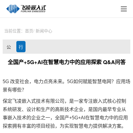
EN
在线购买
产品中心
当前位置：
首页
新闻中心
行业应用
公
行
技术与支持
司
业
全国产+5G+AI在智慧电力中的应用探索 Q&A问答
在线文档
动
资
方案定制
5G 改变社会，
电力
点亮未来。5G如何赋能智慧电网？应用场
态
讯
景有哪些？
关于飞凌
保定
飞凌嵌入式
技术有限公司，是一家专注
嵌入式
核心控制
天猫商城
系统研发、设计和生产的高新技术企业，是国内最早专业从
事嵌入技术的企业之一，
全国产
+5G+AI在
智慧电力
中的应用
淘宝商城
探索拥有丰富的项目经验，为实现智慧电力提供解决
方案
。
新闻中心