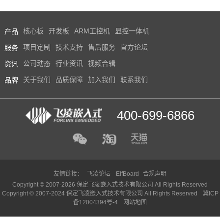
产品
核心板
开发板
ARM工控机
显控一体机
服务
项目定制
技术支持
售后服务
官方论坛
资讯
公司动态
行业资讯
视频合辑
品牌
关于我们
品质保障
加入我们
联系我们
400-699-6866
友情链接：
飞凌论坛
ElfBoard
合规声明
Copyright © 2007-2026 保定飞凌嵌入式技术有限公司 All Rights Reserved
Copyright © 2007-2024 保定飞凌嵌入式技术有限公司 All Rights Reserved
冀ICP
备12004394号-4
网站地图