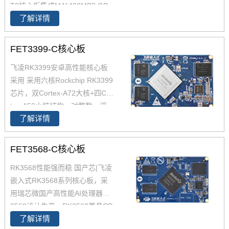
T3核心板集成MAli400MP2 GP
了解详情
U，内存1GB DDR3L，存储8GB
eMMC；全志T3核心板整板工业
级运行温宽，支持绝大部分当前
FET3399-C核心板
流行的视频及图片格式解码；全
飞凌RK3399安卓高性能核心板
志T3核心板具有稳定可靠的工业
采用 采用六核Rockchip RK3399
级产品性能、低功耗、以及丰富
芯片，双Cortex-A72大核+四Cor
的用户接口等优势；全志T3核心
tex-A53小核结构，对整数、浮
板搭载Linux操作系统；全志T3
了解详情
点、内存等作了大幅优化，在整
核心板适用于车载电子、电力行
体性能、功耗及核心面积三个方
业、医疗电子、工业控制、物联
面提升。以下将对瑞芯微芯片RK
网、智能终端等领域。
FET3568-C核心板
3399参数,RK3399核心板方案及
RK3568性能强而稳 国产芯|飞凌
其性能做具体介绍。如您对飞凌
嵌入式RK3568系列核心板，采
RK3399系列核心板有兴趣，欢
用瑞芯微国产高性能AI处理器RK
迎咨询了解。
3568设计生产，RK3568兼具CP
了解详情
U、GPU、NPU、VPU于一身，