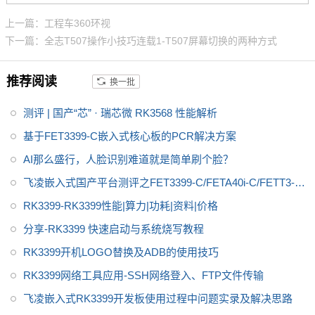
RK3568 性能、性价比在同类产
品中具有较高优势，RK3568处
上一篇：工程车360环视
理器是一款定位中高端的通用型
下一篇：全志T507操作小技巧连载1-T507屏幕切换的两种方式
SoC， 飞凌RK3568核心板主要
面向工业互联网、HMI、NVR存
推荐阅读
换一批
储、车载中控、工业网关等领
域。目前RK3568系列已经批量
测评 | 国产“芯” · 瑞芯微 RK3568 性能解析
稳定出货
基于FET3399-C嵌入式核心板的PCR解决方案
AI那么盛行，人脸识别难道就是简单刷个脸？
飞凌嵌入式国产平台测评之FET3399-C/FETA40i-C/FETT3-C
核心板
RK3399-RK3399性能|算力|功耗|资料|价格
分享-RK3399 快速启动与系统烧写教程
RK3399开机LOGO替换及ADB的使用技巧
RK3399网络工具应用-SSH网络登入、FTP文件传输
飞凌嵌入式RK3399开发板使用过程中问题实录及解决思路