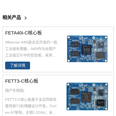
相关产品
>
FETA40i-C核心板
Allwinner A40i是全志开发的一款
工业级处理器，A40i作为全国产
工业级芯片中的佼佼者，采用更
低功耗的4核ARM Cortex-A7架
了解详情
构,工作温度-40-85℃,是一款高性
能低功耗超高性能CPU主芯片。
FETT3-C核心板
飞凌嵌入式深度研究全志A40i芯
片参数、原理图、datasheet规格
国产车规级|
书推出了以FETA40i核心板为主
FETT3-C核心板基于全志四核车
的一系列全国产工业级嵌入式计
载导航T3处理器设计开发，Cort
算机板卡，并提供了用于评估的
ex-A7架构，主频1.2GHz；全志
A40i工控板、 A40i开发板。