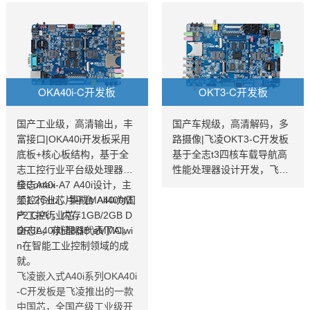
OKA40i-C开发板
OKT3-C开发板
国产工业级，高清输出，丰
国产车规级，高清解码，多
富接口|OKA40i开发板采用
路摄像|飞凌OKT3-C开发板
底板+核心板结构，基于全
基于全志t3四核车载导航高
志工控行业平台级处理器四
性能处理器设计开发，飞凌
核Cortex-A7 A40i设计，主
全志A40i
全志T3开发板具有5大亮
频1.2GHz，集成MAli400M
工控行业芯片平台 A40i为国
点，车规芯片，10年+超长
P2 GPU，内存1GB/2GB D
产工控行业芯，
生命周期；全志T3开发板工
DR3L，存储8GB eMMC。
全志A40i处理器代表了Allwi
规温度范围，工业级稳定性
n在智能工业控制领域的成
能；飞凌全志T3开发板高度
就。
集成，全功能引出；全志T3
飞凌嵌入式A40i系列OKA40i
开发板双屏显示，高清加
-C开发板是飞凌推出的一款
持。飞凌为降低客户的二次
中国芯，全国产级工业级开
开发提供全志T3芯片资料，