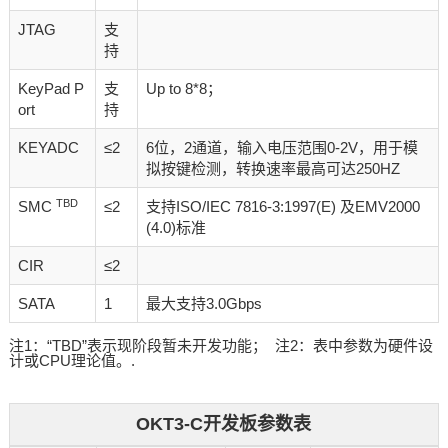
JTAG
支
持
KeyPad P
支
Up to 8*8；
ort
持
KEYADC
≤2
6位，2通道，输入电压范围0-2V，用于模
拟按键检测，转换速率最高可达250HZ
TBD
SMC
≤2
支持ISO/IEC 7816-3:1997(E) 及EMV2000
(4.0)标准
CIR
≤2
SATA
1
最大支持3.0Gbps
注1：“TBD”表示现阶段暂未开发功能； 注2：表中参数为硬件设
计或CPU理论值。.
OKT3-C开发板参数表