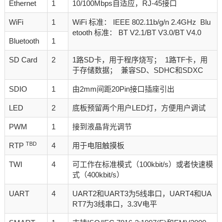
Ethernet
1
10/100Mbps自适应，RJ-45接口
WiFi
1
WiFi 标准： IEEE 802.11b/g/n 2.4GHz Blu
etooth 标准： BT V2.1/BT V3.0/BT V4.0
Bluetooth
1
SD Card
2
1路SD卡，用于程序烧写； 1路TF卡，用
于存储数据； 兼容SD、SDHC和SDXC
SDIO
1
由2mm间距20Pin接口插座引出
LED
2
底板预留两个用户LED灯，方便用户调试
PWM
1
接到液晶背光调节
TBD
RTP
4
用于电阻触摸板
TWI
4
可工作在标准模式（100kbit/s）或者快速模
式（400kbit/s）
UART
4
UART2和UART3为5线串口，UART4和UA
RT7为3线串口，3.3V电平