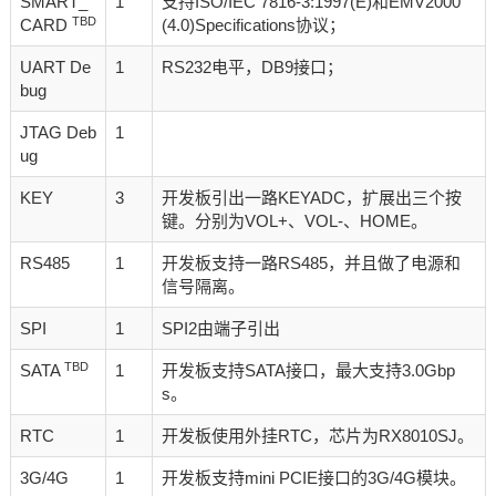
SMART_
1
支持ISO/IEC 7816-3:1997(E)和EMV2000
TBD
CARD
(4.0)Specifications协议；
UART De
1
RS232电平，DB9接口；
bug
JTAG Deb
1
ug
KEY
3
开发板引出一路KEYADC，扩展出三个按
键。分别为VOL+、VOL-、HOME。
RS485
1
开发板支持一路RS485，并且做了电源和
信号隔离。
SPI
1
SPI2由端子引出
TBD
SATA
1
开发板支持SATA接口，最大支持3.0Gbp
s。
RTC
1
开发板使用外挂RTC，芯片为RX8010SJ。
3G/4G
1
开发板支持mini PCIE接口的3G/4G模块。