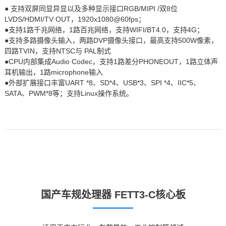
● 支持双屏同显异显以及多种
显示接口
RGB/MIPI /双8位
LVDS/HDMI/TV OUT，1920x1080@60fps；
●支持1路
千兆网
络，1路百兆网络，支持WIFI/BT4.0，支持4G；
●支持多路摄像头输入，两路DVP摄像头接口，最高支持500W像素，
四路TVIN，支持NTSC与 PAL制式
●CPU内部集成Audio Codec，支持1路差分PHONEOUT，1路立体声
耳机输出，1路microphone输入
●外部扩展接口丰富UA
RT
*8、SD*4、USB*3、
SPI
*4、IIC*5、
SATA、PWM*8等；支持Linux操作系统。
国产车规处理器 FETT3-C核心板