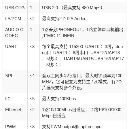
USB OTG
1
USB 2.0 （最高支持 480 Mbps）
IIS/PCM
≤2
最高支持2个 I2S Audio；
AUDIO C
1
1路差分PHONEOUT，1路立体声耳机输出
ODEC
,1*MIC,1*LINEIN
UART
≤8
每个最高支持 115200 UART0 ：3线，deb
ug口 UART1 ：8线串口 UART2/UART3
：5线串口 UART4/UART5/UART6/UART7
：3线串口
SPI
≤4
全双工同步串行接口，最大时钟频率为100
MHZ。它可配置为支持主 / 从模式，有2个
片选来支持多个外设。
IIC
≤5
最大支持400Kbps
Ethernet
≤2
1路10/100Mbps自适应； 1路10/100/1000
Mbps自适应
PWM
≤8
支持PWM output和capture input