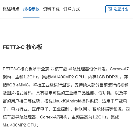
概述特点
规格参数
资料下载
订购方式
选型对比
FETT3-C
核心板
FETT3-C核心板基于
全志
四核
车载
导航处理器设计开发，
Cortex
-
A7
架构，主频1.2GHz，集成MAli400MP2 GPU，内存1GB DDR3L，存
储8GB eMMC。整板工业级运行温宽，支持绝大部分当前流行的视频
及图片格式解码，具有稳定可靠的工业级产品性能、低功耗、以及丰
富的用户接口等优势，搭载Linux和Android操作系统，适用于车载电
子、
电力
行业、
医疗
电子、工业控制 、
物联网
、智能终端等领域。四
核车载导航处理器，Cortex-A7架构，主频最高为1.2GHz，集成
Mali400MP2 GPU；