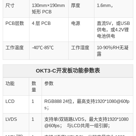
尺寸
130mm×190mm
厚度
1.6mm，
矩形 PCB
PCB层数
4 层 PCB
电源
直流5V，或USB
供电，或4.2V锂
电池供电
工作温度
-40℃-85℃
工作湿度
10-90％RH无凝
露
OKT3-C开发板功能参数表
功能
数
参数
量
LCD
1
RGB888 24位，最高支持1920*1080@60fp
s；
LVDS
1
支持单/双链路LVDS，最大支持1920*1080
@60fps； 与LCD共用一组引脚；
TBD