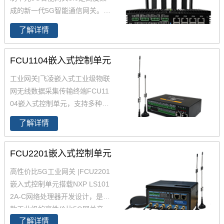
成的新一代5G智能通信网关。
5
G智能网关
高算力CPU，采用无
了解详情
风扇设计，提供强大的边缘计算
能力的同时保证系统长时间稳定
FCU1104嵌入式控制单元
运行。5G网关支持全网通5G模
组可为用户提供高带宽、低延
工业网关|飞凌嵌入式工业级物联
时、大连接的服务。
5G智能网关
网无线数据采集传输终端FCU11
配有8个独立MAC地址的千兆以
04嵌入式控制单元，支持多种网
太网和8个RS485。
5G智能网关
络协议；工业网关集成8路RS48
广泛适用于智慧城市、智慧工
了解详情
5 /RS232、2路以太网、4G、Wi
厂、智慧电力、智慧水务、智慧
Fi、LoRa 等实用资源；Linux工
农业、安防监控等行业。 软件采
FCU2201嵌入式控制单元
业网关支持二次开发；智能网关,
用Ubuntu18.04系统，集成丰富
采用全网通设计支持全网通4G模
高性价比5G工业网关 |FCU2201
的第三方组件Samba、Lighttp
块，默认Cat.1，兼容Cat.4。网
嵌入式控制单元搭载NXP LS101
d、虚拟化技术（Docker、LX
关采用低功耗设计并提供超级电
2A-C网络处理器开发设计，是一
C、QEMU）、IPSEC、OpenSS
容，掉电数据不丢失，严格的接
款工业级的高性价比5G网关产
L等。提供开放的系统API，方便
口防护设计，1.5KV隔离保护，E
了解详情
品，采用无风扇散热设计；CPU
用户二次开发。