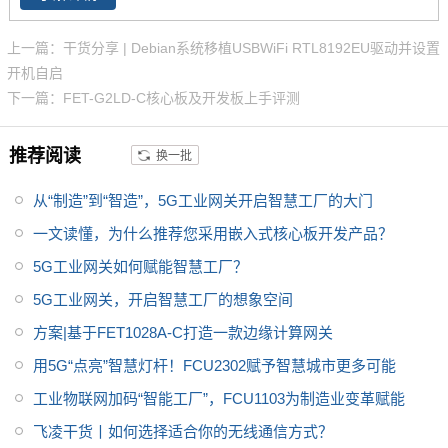
SD 4级更稳定。网关多用于电力
主频1GHz，RAM 512MB，满足
采集，农业环境采集，养殖环境
一般边缘计算和数据转发的能
上一篇：干货分享 | Debian系统移植USBWiFi RTL8192EU驱动并设置
监测，大气环境监测等。
力；并支持Ubuntu18.04和Open
开机自启
WRT系统，方便用户二次开发设
下一篇：FET-G2LD-C核心板及开发板上手评测
计；5G模组采用M.2封装可插拔
方式，可更换为4G模组做成本优
推荐阅读
换一批
化；以及支持5个RS485接口，
其中4个可拆卸做成本优化；产品
从“制造”到“智造”，5G工业网关开启智慧工厂的大门
适用于智慧工厂、智慧农业、智
一文读懂，为什么推荐您采用嵌入式核心板开发产品？
慧城市、智慧医疗等领域，关于
5G工业网关如何赋能智慧工厂？
传感器数据采集、网络摄像头图
像采集、数据的处理、存储、5G
5G工业网关，开启智慧工厂的想象空间
上传等应用。
方案|基于FET1028A-C打造一款边缘计算网关
用5G“点亮”智慧灯杆！FCU2302赋予智慧城市更多可能
工业物联网加码“智能工厂”，FCU1103为制造业变革赋能
飞凌干货丨如何选择适合你的无线通信方式？