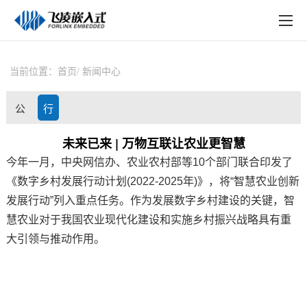
EN
在线购买
产品中心
当前位置：
首页
新闻中心
行业应用
公
行
技术与支持
司
业
未来已来 | 万物互联让农业更智慧
在线文档
今年一月，中央网信办、农业农村部等10个部门联合印发了
动
资
方案定制
《数字乡村发展行动计划(2022-2025年)》，将“智慧农业创新
态
讯
发展行动”列入重点任务。作为发展数字乡村建设的关键，智
关于飞凌
慧农业对于我国农业现代化建设和实施乡村振兴战略具有重
大引领与推动作用。
天猫商城
淘宝商城
新闻中心