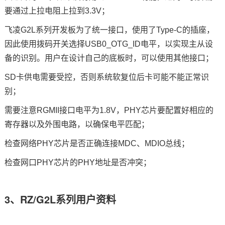
要通过上拉电阻上拉到
3
.3V；
飞凌
G2L系列
开发板为了统一接口，使用了
Type
-C
的插座，
因此使用拨码开关选择
U
SB0_OTG_ID电平，以实现主从设
备的识别。用户在设计自己的底板时，可以使用其他接口；
SD卡供电需要受控，否则系统软复位后卡可能不能正常识
别；
需要注意
R
GMII
接口电平为
1
.8V，PHY芯片要配置好相应的
寄存器以及外围电路，以确保电平匹配；
检查网络
P
HY
芯片是否正确连接
M
DC
、
M
DIO总线；
检查网口
P
HY
芯片的
P
HY地址是否冲突；
3、RZ/G2L系列用户资料