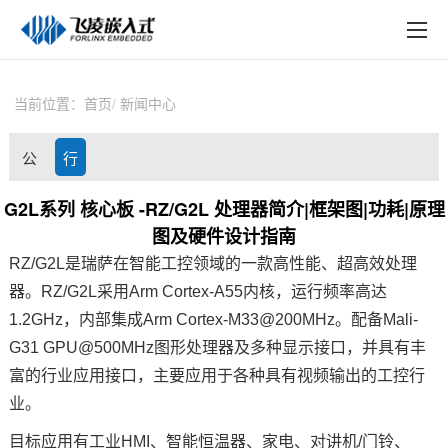
EN
在线购买
产品中心
当前位置：
首页
新闻中心
行业应用
公
行
技术与支持
司
业
G2L系列 核心板 -RZ/G2L 处理器简介|框架图|功耗|原理
在线文档
图及硬件设计指南
动
资
方案定制
RZ/G2L是瑞萨在智能
工控
领域的一款高性能、超高效处理
态
讯
器。RZ/G2L采用Arm
Cortex
-A55内核，运行频率高达
关于飞凌
1.2GHz，内部集成Arm Cortex-M33@200MHz。配备Mali-
G31 GPU@500MHz图形处理器及多种
显示接口
，并具有丰
天猫商城
富的行业应用接口，主要应用于各种具有视频输出的工控行
淘宝商城
业。
目标应用有工业HMI、智能恒温器、家电、对讲机/门铃、
新闻中心