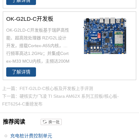
了解详情
U 集成了摄像头输入接口、3D图
形引擎和视频编解码器，为人机
OK-G2LD-C开发板
界面（HMI）应用的复杂功能
（如多媒体处理、GUI渲染和AI
OK-G2LD-C开发板基于瑞萨高性
图像处理）提供更经济高效的支
能、超高效处理器 RZ/G2L设计
持。
RZ/G2L
还具有Cortex-M33
开发，搭载Cortex-A55内核，运
内核，无需外部微控制器（MC
行频率高达1.2GHz；并集成Cort
U）即可对传感器数据采集等任
ex-M33 MCU内核，主频达200M
务进行实时处理，从而降低整体
Hz。采用核心板+底板的分体式
了解详情
系统成本。
适用于工业、医疗、
设计，方便用户二次开发的同
电力、交通等多种行业和各类泛
时，还添加了RS485、CAN接口
上一篇：FET-G2LD-C核心板及开发板上手评测
工业应用场景。
EMC防护参考设计，简化用户设
下一篇：硬核实力!飞凌 TI Sitara AM62X 系列工控板/核心板-
计，利于现场评估测试，适用于
FET6254-C重磅发布
工业、医疗、电力、交通等多种
行业和各类泛工业应用场景
推荐阅读
换一批
充电桩计费控制单元