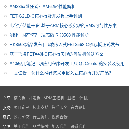
AM335x继任者？AM6254性能解析
FET-G2LD-C核心板及开发板上手评测
电化学储能干货-基于ARM核心板实现的BMS可行性方案
测评 | 国产“芯” · 瑞芯微 RK3568 性能解析
RK3568新品发布 | 飞凌嵌入式FET3568-C核心板正式发布
基于飞凌FETA40i-C核心板实现的呼吸机解决方案
A40i应用笔记 | Qt应用程序开发工具 Qt Creator的安装及使用
一文读懂，为什么推荐您采用嵌入式核心板开发产品？
产品
核心板
开发板
ARM工控机
显控一体机
服务
项目定制
技术支持
售后服务
官方论坛
资讯
公司动态
行业资讯
视频合辑
品牌
关于我们
品质保障
加入我们
联系我们