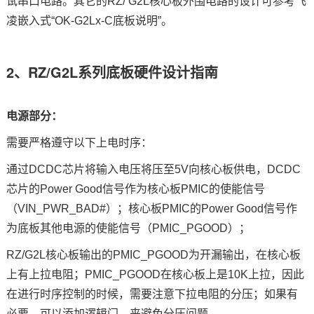
试串口电路。
其它的
RZ/ G2L
核心板外围电路的设计可参考飞
凌嵌入式“OK-G2Lx-C
底板说明
”。
2、RZ/G2L系列底板硬件设计指南
电源部分：
需要严格遵守以下上电时序：
通过
D
CDC
芯片
将输入电压将压至
5
V
向核心板供电，
D
CDC
芯片的Power Good信号作为核心板PMIC
的使能信号
（
V
IN_PWR_BAD#
）；核心板
P
MIC的Power Good信号作
为底板其他电源的使能信号（PMIC_PGOOD）；
RZ/G2L
核心板输出的
P
MIC_PGOOD
为开漏输出，在核心板
上有上拉电阻；
P
MIC_PGOOD
在核心板上是
1
0K上拉，因此
在进行时序控制的时候，需要注意下拉电阻的分压；如果有
必要，可以添加逻辑门，来避免分压问题。