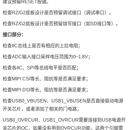
建议预留RESET按键。
检查RZ/G2底板设计是否预留调试接口（调试串口）。
检查RZ/G2底板设计是否预留烧写接口（如SD接口等）。
接口部分：
检查
I
IC总线上是否有相应的上拉电阻；
检查
A
DC
输入接口采样电压范围为
0~
1.8V；
检查各
I
IC
、
S
PI等总线
电平
是否匹配；
检查
M
IPI CSI等长、阻抗等是否满足要求；
检查
M
IPI DSI等长、阻抗等是否满足要求；
检查
U
SB0_VBUSEN
、
U
SB1_VBUSEN是否直接驱动电源
开关芯片，或者添加了相关的门电路；
USB0_OVRCUR
、
U
SB1_OVRCUR
需要连接到
U
SB
电源开
关芯片的
O
C
，如果没有用到
O
VRCUR
功能，这两个引脚需