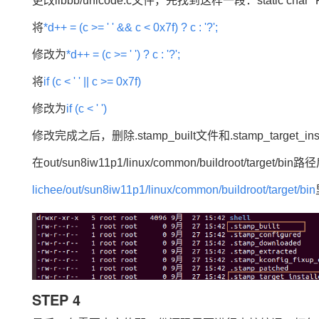
更改libbb/unicode.c文件，先找到这样一段：static c
将
*d++ = (c >= ' ' && c < 0x7f) ? c : '?';
修改为
*d++ = (c >= ' ') ? c : '?';
将
if (c < ' ' || c >= 0x7f)
修改为
if (c < ' ')
修改完成之后，删除.stamp_built文件和.stamp_target_
在out/sun8iw11p1/linux/common/buildro
lichee/out/sun8iw11p1/linux/common/buildroot/target/bin
STEP 4