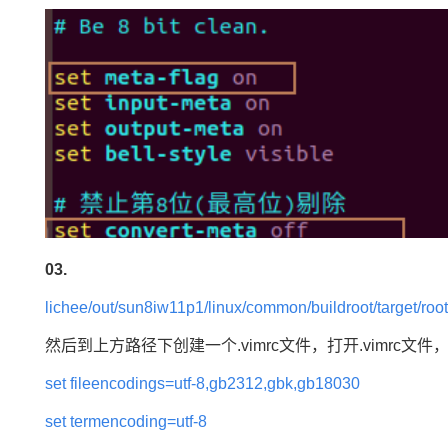
03.
lichee/out/sun8iw11p1/linux/common/buildroot/target/roo
然后到上方路径下创建一个.vimrc文件，打开.vimrc
set fileencodings=utf-8,gb2312,gbk,gb18030
set termencoding=utf-8