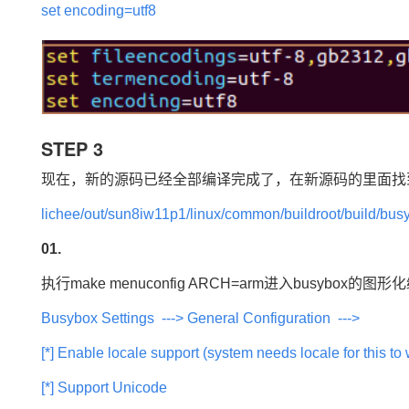
set encoding=utf8
STEP 3
现在，新的源码已经全部编译完成了，在新源码的里面找
lichee/out/sun8iw11p1/linux/common/buildroot/build/bus
01.
执行make menuconfig ARCH=arm进入busybox的
Busybox Settings ---> General Configuration --->
[*] Enable locale support (system needs locale for this to
[*] Support Unicode