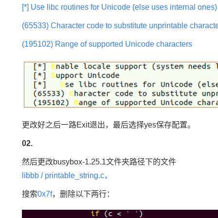
[*] Use libc routines for Unicode (else uses internal ones)
(65533) Character code to substitute unprintable characte
(195102) Range of supported Unicode characters
更改好之后一路Exit退出，最后选择yes保存配置。
02.
然后更改busybox-1.25.1文件夹路径下的文件
libbb / printable_string.c，
搜索
0x7f
，删除以下两行：