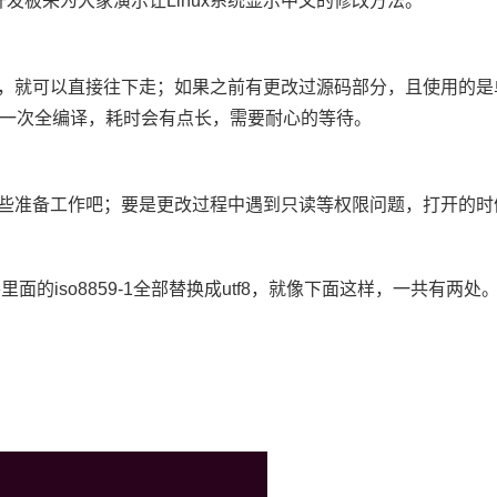
开发板
来为大家演示让Linux系统显示中文的修改方法。
就可以直接往下走；如果之前有更改过源码部分，且使用的是单步
d.sh进行一次全编译，耗时会有点长，需要耐心的等待。
些准备工作吧；要是更改过程中遇到只读等权限问题，打开的时候
配置文件，将里面的iso8859-1全部替换成utf8，就像下面这样，一共有