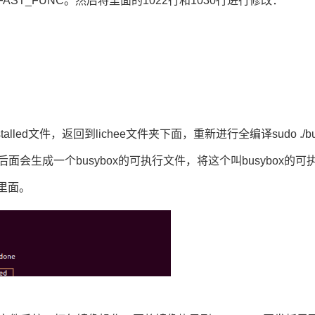
har* FAST_FUNC。然后将里面的1022行和1030行进行修改：
installed文件，返回到lichee文件夹下面，重新进行全编译sudo ./bu
ot/target/bin路径后面会生成一个busybox的可执行文件，将这个叫
里面。