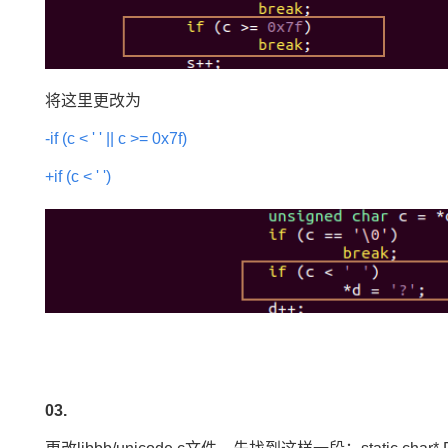
将这里更改为
-if (c < ' ' || c >= 0x7f)
+if (c < ' ')
03.