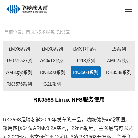
EN
在线购买
产品中心
当前位置：
首页
技术服务
知识库
行业应用
i.MX6系列
i.MX8系列
i.MX RT系列
LS系列
技术与支持
T507/T527系
A40i/T3系列
T113系列
AM62x系列
在线文档
AM335x系列
RK3399系列
RK3568系列
RK3588系列
列
方案定制
RK3576系列
G2L系列
关于飞凌
RK3568 Linux NFS服务使用
天猫商城
RK3568
是瑞芯微2020年发布的产品，功能优势非常明显，
淘宝商城
采用四核64位
ARM
v8.2A架构，22nm制程，主频最高可以达
新闻中心
到2.0GHz。本文硬件平台采用
飞凌
RK3568开发板
，主要介