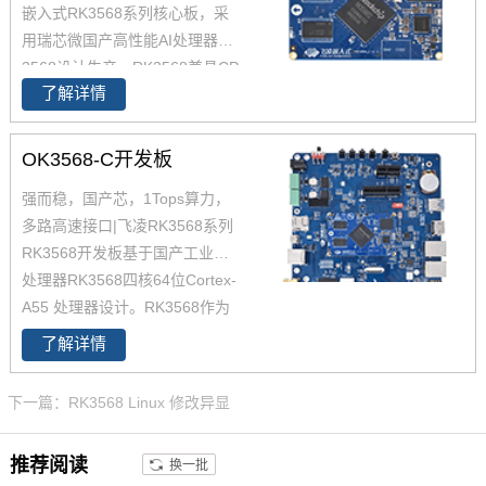
嵌入式RK3568系列核心板，采
用瑞芯微国产高性能AI处理器RK
3568设计生产，RK3568兼具CP
了解详情
U、GPU、NPU、VPU于一身，
RK3568 性能、性价比在同类产
品中具有较高优势，RK3568处
OK3568-C开发板
理器是一款定位中高端的通用型
强而稳，国产芯，1Tops算力，
SoC， 飞凌RK3568核心板主要
多路高速接口|飞凌RK3568系列
面向工业互联网、HMI、NVR存
RK3568开发板基于国产工业级AI
储、车载中控、工业网关等领
处理器RK3568四核64位Cortex-
域。目前RK3568系列已经批量
A55 处理器设计。RK3568作为
稳定出货
国产化高性能处理器，瑞芯微RK
了解详情
3568芯片是一款定位中高端的通
用型SoC，瑞芯微RK3568芯片是
下一篇：RK3568 Linux 修改异显
一款定位中高端的通用型SoC，
NPU达到1Tops，飞凌RK3568系
推荐阅读
换一批
列核心板提供瑞芯微RK3568规