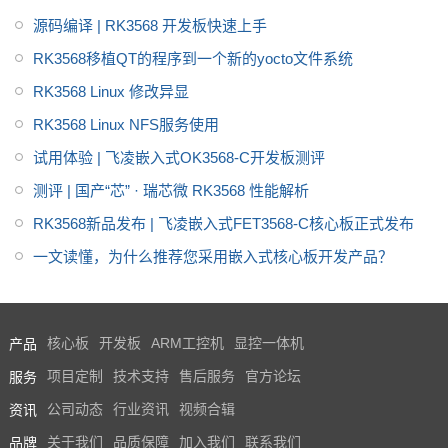
格书_datasheet_数据手册_原理
源码编译 | RK3568 开发板快速上手
图等，
RK3568移植QT的程序到一个新的yocto文件系统
RK3568 Linux 修改异显
RK3568 Linux NFS服务使用
试用体验 | 飞凌嵌入式OK3568-C开发板测评
测评 | 国产“芯” · 瑞芯微 RK3568 性能解析
RK3568新品发布 | 飞凌嵌入式FET3568-C核心板正式发布
一文读懂，为什么推荐您采用嵌入式核心板开发产品？
产品
核心板
开发板
ARM工控机
显控一体机
服务
项目定制
技术支持
售后服务
官方论坛
资讯
公司动态
行业资讯
视频合辑
品牌
关于我们
品质保障
加入我们
联系我们