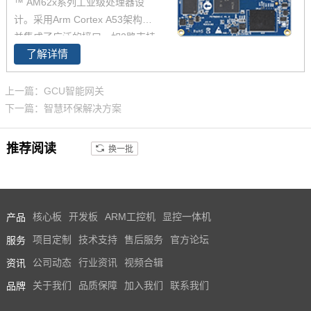
™ AM62x系列工业级处理器设
335x工业级芯片10年生命周期，
计。采用Arm Cortex A53架构，
供货有保障。更多AM335x系列
并集成了广泛的接口，如2路支持
概述，AM335x处理器特点，欢
了解详情
TSN的千兆以太网、USB 2.0CA
迎致电咨询。
N-FD，AM6254核心板兼容AM6
2x全系列处理器，提供单核、双
上一篇：GCU智能网关
核、四核可选，功能引脚完全兼
下一篇：智慧环保解决方案
容，飞凌嵌入式已经适配AM625
4 AM6231 AM6232三款芯片为
推荐阅读
换一批
您带来灵活的成本组合方案，AM
62x可应用于广泛的工业环境，
如人机界面(HMI)、工业计算机、
边缘计算、零售自动化、充电桩
产品
核心板
开发板
ARM工控机
显控一体机
控制单元(TCU)、医疗设备等。
服务
项目定制
技术支持
售后服务
官方论坛
资讯
公司动态
行业资讯
视频合辑
品牌
关于我们
品质保障
加入我们
联系我们