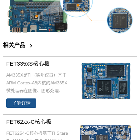
相关产品
>
FET335xS核心板
AM335X是TI（德州仪器）基于
ARM Cortex-A8内核的AM335X
微处理器在图像、图形处理、外
设和诸如 EtherCAT 和 PROFIB
了解详情
US 的工业接口选项方面进行了
增强。飞凌嵌入式提供AM335x
FET62xx-C核心板
核心板，具有小尺寸模块稳定性
高等优点，AM335x核心板接口
FET6254-C核心板基于TI Sitara
资源多，满足硬件开发要求；AM