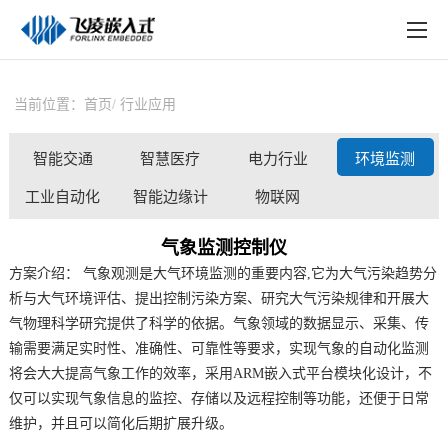
EN
在线购买
产品中心
当前位置：
首页
行业应用
行业应用
智能交通
智慧医疗
电力行业
环境监测
技术与支持
工业自动化
智能边缘计
物联网
在线文档
算
气象监测控制仪
方案定制
方案
介绍： 气象观测是大气
环境监测
的重要内容,它为大气污染趋势分
析与大气环境评估、提出控制污染方案、研究大气污染规律和开展大
关于飞凌
气物理科学研究提供了科学的依据。气象领域的数据显示、采集、传
输需要满足实时性、准确性、可靠性等要求，实现气象的自动化监测
天猫商城
将会大大提高气象工作的效率，采用
ARM
嵌入式
平台模块化设计，不
淘宝商城
仅可以实现气象信息的监控、存储以及远程控制等功能，还便于日常
维护，并且可以简化后期扩展升级。
新闻中心