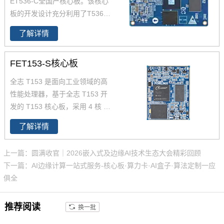
ET536-C全国产核心板。该核心
稳定运行。您可以通过飞凌提供
板的开发设计充分利用了T536处
的rk3588开发套件充分评估和验
理器的性能优势。T536处理器的
证其性能。
了解详情
主频为1.6GHz，集成了四核Cort
ex-A55以及64位玄铁E907 RISC
FET153-S核心板
-V MCU，能够提供高效的计算能
力。此外，T536还支持2TOPS
全志 T153 是面向工业领域的高
NPU、安全启动、国密算法IP、
性能处理器，
基于全志 T153 开
全通路ECC、AMP、Linux-RT等
发的 T153 核心板，
采用 4 核 C
功能。T536还配备了广泛的连接
ortex-A7+64 位 RISC-V 异构架
接口，包括USB、SDIO、UAR
了解详情
构，主频达 1.6GHz（A7）+600
T、SPI、CAN-FD、以太网、AD
MHz（RISC-V），兼顾高效数据
C（模数转换器）、LocalBus
上一篇：圆满收官｜2026嵌入式及边缘AI技术生态大会精彩回顾
处理与实时控制需求。原生支持
等，以满足不同应用场景的需求
下一篇：AI边缘计算一站式服务-核心板·算力卡·AI盒子·算法定制一应
3 路 GMAC 千兆以太网、2 路 C
俱全
AN-FD、LocalBus 并行总线，接
口资源丰富，cpu引脚全引出，
推荐阅读
换一批
适配多设备连接。核心板采用 10
0% 国产工业级元器件，-40℃~8