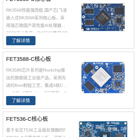
RK3568性能强而稳 国产芯|飞凌
嵌入式RK3568系列核心板，采
用瑞芯微国产高性能AI处理器RK
3568设计生产，RK3568兼具CP
了解详情
U、GPU、NPU、VPU于一身，
RK3568 性能、性价比在同类产
品中具有较高优势，RK3568处
FET3588-C核心板
理器是一款定位中高端的通用型
RK3588芯片系列是Rockchip推
SoC， 飞凌RK3568核心板主要
出的旗舰级工业级产品，采用先
面向工业互联网、HMI、NVR存
进的8nm制程工艺，集成4核Cort
储、车载中控、工业网关等领
ex-A76+4核Cortex-A55架构，A
域。目前RK3568系列已经批量
了解详情
76主频高达2.4GHz，A55核主频
稳定出货
高达1.8GHz，能够提供强大的性
能支撑。飞凌FET3588-C核心板
FET536-C核心板
经过了严苛的环境温度测试和压
基于全志T536工业级处理器的F
力测试，确保在高端应用中能够