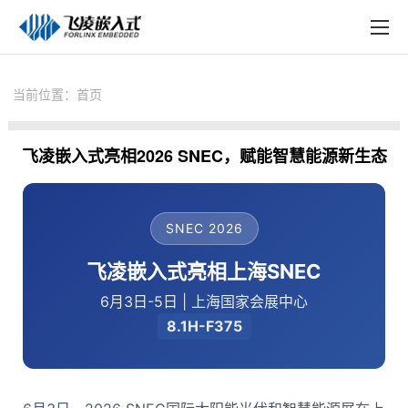
EN
在线购买
产品中心
当前位置：
首页
行业应用
飞凌嵌入式亮相2026 SNEC，赋能智慧能源新生态
技术与支持
在线文档
SNEC 2026
方案定制
飞凌嵌入式
亮相上海SNEC
关于飞凌
6月3日-5日 | 上海国家会展中心
天猫商城
8.1H-F375
淘宝商城
新闻中心