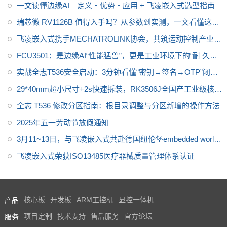
一文读懂边缘AI｜定义・优势・应用 + 飞凌嵌入式选型指南
5℃宽温稳定运行，支持国密算法
与安全启动，满足电力、工业控
瑞芯微 RV1126B 值得入手吗？从参数到实测，一文看懂这款
制、新能源、医疗等场景需求，
AI 视觉开发板
飞凌嵌入式携手MECHATROLINK协会，共筑运动控制产业新
且提供 10-15 年供货保障，助力
生态
FCU3501：是边缘AI“性能猛兽”，更是工业环境下的“耐 久型
用户产品快速落地。
选手”
实战全志T536安全启动：3分钟看懂“密钥→签名→OTP”闭环
流程
29*40mm超小尺寸+2s快速拆装，RK3506J全国产工业级核心
板很厉害
全志 T536 修改分区指南：根目录调整与分区新增的操作方法
2025年五一劳动节放假通知
3月11~13日，与飞凌嵌入式共赴德国纽伦堡embedded world
2025
飞凌嵌入式荣获ISO13485医疗器械质量管理体系认证
产品
核心板
开发板
ARM工控机
显控一体机
服务
项目定制
技术支持
售后服务
官方论坛