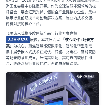
6月3日，2026 SNEC国际太阳能光伏和智慧能源展在上
海国家会展中心隆重开幕。作为全球智慧能源领域的标
技术论坛
杆盛会，展会汇聚光伏、储能全产业链核心企业，集中
展示行业前沿技术与创新解决
方案
，是业内技术交流、
商机对接的核心平台。
飞凌
嵌入式
携多款创新产品与行业方案亮相
8.1H-F375
展位。本次展会以
「核心硬件+场景方
案」
为核心，聚焦智慧能源数字化、智能化转型刚需，
集中展示嵌入式技术在光伏、储能、
充电桩
、智能
安防
等场景的落地成果，凭借高适配、高可靠的软硬件组
合，收获众多行业伙伴驻足咨询与深度洽谈。