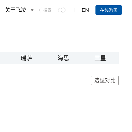
搜
关于飞凌
EN
在线购买
索
瑞萨
海思
三星
选型对比