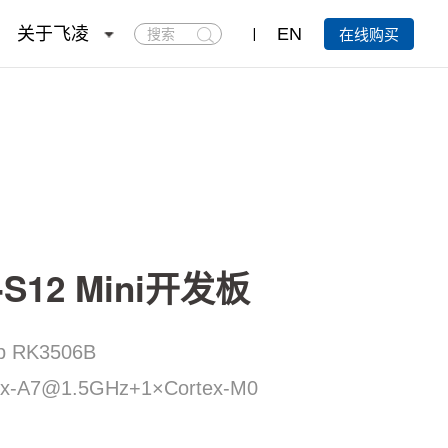
搜
关于飞凌
EN
在线购买
索
-S12 Mini开发板
p RK3506B
x-A7@1.5GHz+1×Cortex-M0
U