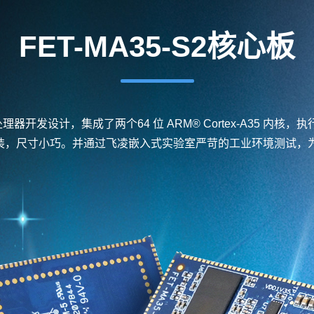
FET-MA35-S2
核心板
构处理器开发设计，集成了两个64 位
ARM
®
Cortex
-A35 内核，执行
封装，尺寸小巧。并通过
飞凌嵌入式
实验室严苛的工业环境测试，