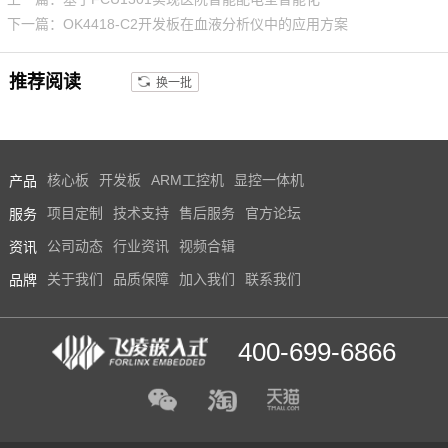
X 8M Plus系列专注于机器学习和
下一篇：OK4418-C2开发板在血液分析仪中的应用方案
视觉、高级多媒体以及具有高可
靠性的工业自动化。它旨在满足
推荐阅读
换一批
智慧家庭、楼宇、城市和工业4.0
应用的需求。飞凌iMX8MP核心
板提供用户手册，iMX8MP原理
图，引脚定义等。
产品
核心板
开发板
ARM工控机
显控一体机
服务
项目定制
技术支持
售后服务
官方论坛
资讯
公司动态
行业资讯
视频合辑
品牌
关于我们
品质保障
加入我们
联系我们
400-699-6866