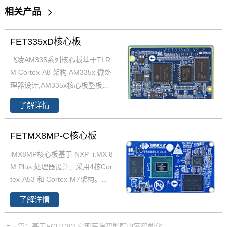
相关产品
>
FET335xD核心板
飞凌AM335系列核心板基于TI R
M Cortex-A8 架构 AM335x 微处
理器设计,AM335x核心板整板尺
寸47*71mm；AM335X核心板芯
了解详情
片全部采用工业级用料；AM335
x核心板引脚丰富，引出200pinC
FETMX8MP-C核心板
PU引脚，原生支持6路UART；A
M335x核心板支持
Linux3.2
操作
iMX8MP核心板基于 NXP i.MX 8
系统。更多AM335x系列概述，A
M Plus 处理器设计, 采用4核Cor
M335处理器特点请联系在线客服
tex-A53 和 Cortex-M7架构。支
持双千兆网口，iMX8MP性能强
了解详情
劲最高运行速率可达2.3TOPS，
并且i.MX8MP功耗更低≤2W 。iM
上一篇：基于FCU1301实现医院智能配电室智能化