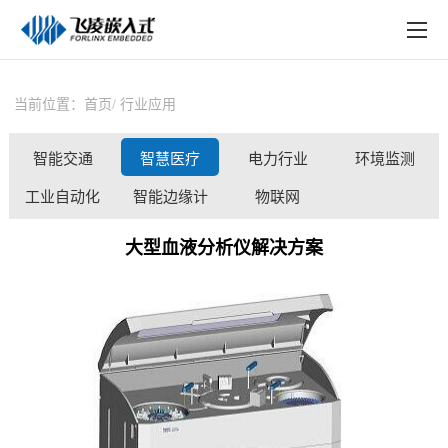
EN
在线购买
产品中心
当前位置：
首页
行业应用
行业应用
智能交通
智慧医疗
电力行业
环境监测
技术与支持
工业自动化
智能边缘计
物联网
在线文档
算
大型血液分析仪解决方案
方案定制
关于飞凌
天猫商城
淘宝商城
新闻中心