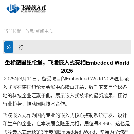
EN
在线购买
产品中心
当前位置：
首页
新闻中心
行业应用
公
行
技术与支持
司
业
坐标德国纽伦堡，飞凌嵌入式亮相Embedded World
在线文档
2025
动
资
方案定制
2025年3月11日，备受瞩目的Embedded World 2025国际
嵌
态
讯
入式
展在德国纽伦堡会展中心隆重开幕，数千家来自全球各
关于飞凌
地的科技企业汇聚于此，展示嵌入式技术的最新成果，探讨
行业趋势，推动国际技术合作‌。
天猫商城
飞凌嵌入式
作为国内专业的嵌入式核心控制系统研发、设计
淘宝商城
和生产的企业，在本次展会隆重亮相，展位号3-360，这也是
飞凌
嵌入式连续第3年参加Embedded World，坚持为全球产
新闻中心