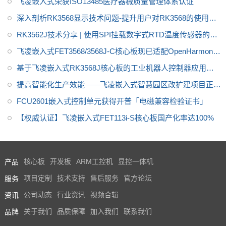
方法
飞凌嵌入式荣获ISO13485医疗器械质量管理体系认证
深入剖析RK3568显示技术问题-提升用户对RK3568的使用体
验
RK3562J技术分享 | 使用SPI挂载数字式RTD温度传感器的方
法
飞凌嵌入式FET3568/3568J-C核心板现已适配OpenHarmony
4.1
基于飞凌嵌入式RK3568J核心板的工业机器人控制器应用方
案
提高智能化生产效能——飞凌嵌入式智慧园区改扩建项目正式
启动
FCU2601嵌入式控制单元获得开普「电磁兼容检验证书」
【权威认证】飞凌嵌入式FET113i-S核心板国产化率达100%
产品
核心板
开发板
ARM工控机
显控一体机
服务
项目定制
技术支持
售后服务
官方论坛
资讯
公司动态
行业资讯
视频合辑
品牌
关于我们
品质保障
加入我们
联系我们