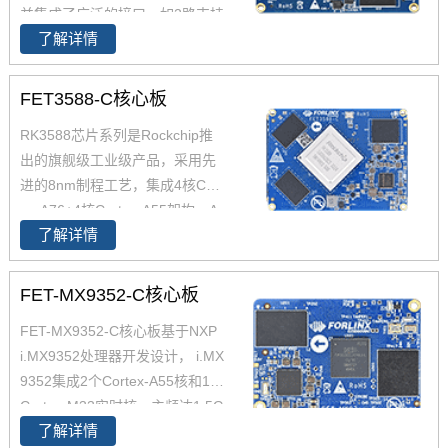
并集成了广泛的接口，如2路支持
了解详情
TSN的千兆以太网、USB 2.0CA
N-FD，AM6254核心板兼容AM6
2x全系列处理器，提供单核、双
FET3588-C核心板
核、四核可选，功能引脚完全兼
RK3588芯片系列是Rockchip推
容，飞凌嵌入式已经适配AM625
出的旗舰级工业级产品，采用先
4 AM6231 AM6232三款芯片为
进的8nm制程工艺，集成4核Cort
您带来灵活的成本组合方案，AM
ex-A76+4核Cortex-A55架构，A
62x可应用于广泛的工业环境，
了解详情
76主频高达2.4GHz，A55核主频
如人机界面(HMI)、工业计算机、
高达1.8GHz，能够提供强大的性
边缘计算、零售自动化、充电桩
能支撑。飞凌FET3588-C核心板
控制单元(TCU)、医疗设备等。
FET-MX9352-C核心板
经过了严苛的环境温度测试和压
FET-MX9352-C核心板基于NXP
力测试，确保在高端应用中能够
i.MX9352处理器开发设计， i.MX
稳定运行。您可以通过飞凌提供
9352集成2个Cortex-A55核和1个
的rk3588开发套件充分评估和验
Cortex-M33实时核，主频达1.5G
证其性能。
了解详情
Hz， 原生支持8路UART、2路Et