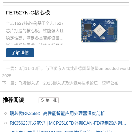
hernet(含1路TSN)、2路USB 2.
0、2路CAN-FD总线等常用接
FET527N-C核心板
口。飞凌iMX93x系列在经市场验
全志T527核心板|基于
全志T527
证的 i.MX 6和i.MX 8基础上进行
芯片打造的核心板，性能强大且
了升级，集成NPU 可加速边缘机
稳定性高，满足各类智能设备和
器学习应用，i.MX9352核心板体
嵌入式系统需求。该核心板具备
积小巧，便于嵌入到您的产品
了解详情
出色的低功耗表现，可广泛应用
中。
于物联网、工业控制等领域。T5
27核心板以其卓越的计算能力和
上一篇：3月11~13日，与飞凌嵌入式共赴德国纽伦堡embedded world
扩展性，为您的项目提供可靠的
2025
技术支持。无论您是从事产品开
下一篇：飞凌嵌入式「2025嵌入式及边缘AI技术论坛」议程公布
发还是系统集成，选择T527核心
板，都能让您的产品在市场上脱
推荐阅读
换一批
颖而出。如需了解更多产品详
情、技术参数及应用案例，请访
瑞芯微RK3588：高性能智能应用处理器深度剖析
问飞凌官方网站。
RK3562J开发笔记 | MCP2518FD外部CAN-FD控制器的调试