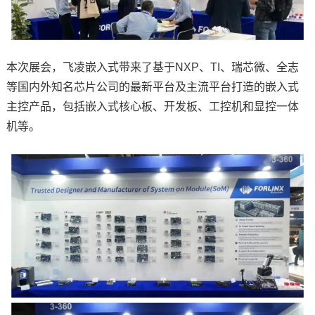
本次展会，飞凌嵌入式带来了基于
NXP
、TI、瑞芯微、
全志
等国内外知名
芯片
公司的最新平台及主流平台打造的嵌入式
主控产品，包括嵌入式
核心板
、
开发板
、
工控
机和显控一体
机等。