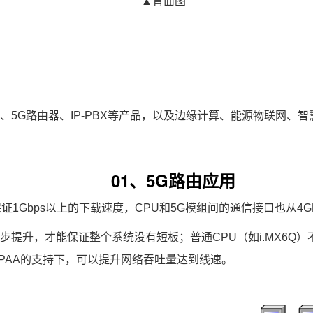
▲背面图
关
、5G路由器、IP-PBX等产品，以及边缘计算、能源
物联网
、
智
01、5G路由应用
证1Gbps以上的下载速度，CPU和
5G模组
间的通信接口也从4G时代
提升，才能保证整个系统没有短板；普通CPU（如i.MX6Q）
在DPAA的支持下，可以提升网络吞吐量达到线速。