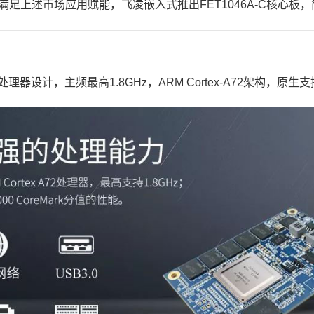
满足上述市场应用赋能，
飞凌嵌入式
推出
FET1046A
-C
核心板
，
处理器设计，主频最高1.8GHz，
ARM
Cortex
-
A7
2架构，原生支持8