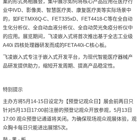
案
的形式亮相展会，集中展示如何将核心产品应用在医疗行
业中IVD、影像类、智慧医疗类、康复医疗类等实际场景中
技术论坛
的，如
FETMX6Q
-C、FET
335x
D、
FET4418
-C等在全自动
生化分析仪、全自动
血液分析仪
、全自动荧光免疫分析仪中
的应用。展览期间，飞凌嵌入式将首次推出基于
全志
工业级
A40i
四核处理器研发而成的
FETA40i
-C
核心板
。
飞凌嵌入式专注于嵌入式开发平台，为现代智能医疗器械产
品研发提供助力，缩短开发周期、提高产品稳定性。
特别提示
主办方将5月14-15日设定为【预登记观众日】展会前两日只
针对5月13日17:00前注册的预登记观众开放参观，5月13日
17:00 观众预登记通道将关闭。为确保现场观众观展体验，观
众胸卡每日只能进出展馆5次。
敲 · 黑 · 板