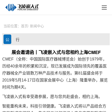
EN
在线购买
产品中心
当前位置：
首页
新闻中心
行业应用
公
行
技术与支持
司
业
展会邀请函丨飞凌嵌入式与您相约上海CMEF
在线文档
CMEF
（全称：中国国际
医疗
器械博览会）
始创于1979年，
动
资
方案定制
历经40余年
的积累和沉淀，现已发展成为国际领先的覆盖医
态
讯
疗器械全产业链数万种产品技术与服务。
第81届盛会将于
关于飞凌
2019年5月14-17日在国家会展中心（上海）
隆重举办，展览
时间为期4天。
天猫商城
飞凌嵌入式
有幸受邀参展，愿与您共赴盛会，相约上海。
淘宝商城
智能重构未来，科技引领健康。
飞凌
嵌入式
将以产品结合
方
新闻中心