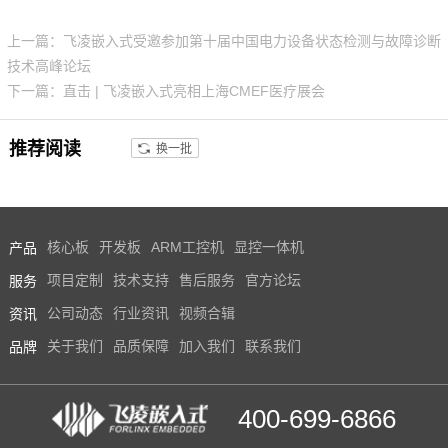
上一篇：飞凌嵌入式受邀参加第十届中国电力设备状态检测与故障诊断
技术高峰论坛
下一篇：直击 | 飞凌嵌入式亮相上海CMEF医疗展会
推荐阅读
换一批
产品
核心板
开发板
ARM工控机
显控一体机
服务
项目定制
技术支持
售后服务
官方论坛
资讯
公司动态
行业资讯
视频合辑
品牌
关于我们
品质保障
加入我们
联系我们
400-699-6866