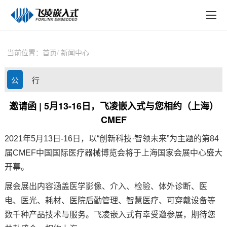
EN
在线购买
产品中心
当前位置：
首页
新闻中心
行业应用
公
行
技术与支持
司
业
邀请函 | 5月13-16日，飞凌嵌入式与您相约（上海）
在线文档
CMEF
动
资
方案定制
2021年5月13日-16日，以“创新科技·智领未来”为主题的第84
态
讯
届CMEF中国国际
医疗
器械博览会将于上海国家会展中心盛大
关于飞凌
开幕。
天猫商城
展会展出内容涵盖医学影像、介入、检验、体外诊断、医
电、医光、耗材、医院后勤管理、智慧医疗、可穿戴设备等
淘宝商城
数千种产品技术与服务。
飞凌嵌入式
有幸受邀参展，期待您
新闻中心