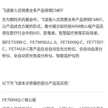
飞凌
嵌入式
将携全系产品亮相CMEF
在为期四天的展会中，飞凌嵌入式将携全系产品亮相CMEF，
以产品结合
方案
的形式，集中展示如何将
ARM核心板
产品应
用在医疗行业中的IVD、影像类、智慧医疗类等实际场景，
如FET3399-C、
FETMX6ULL
-S、
FETMX6Q
-C、FET
T507
-
C、
FET4418
-C等产品在全自动生化分析仪、全自动
血液分
析仪
、全自动荧光免疫分析仪、智能监护仪的
以下为飞凌本次参展的部分产品及应用：
FETMX6Q-
C
核心板