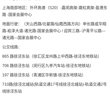
上海南部地区：外环高速（S20）-嘉闵高架-建虹高架-盈港东
路 -国家会展中心
地面行驶：（天山西路/北翟路/仙霞西路方向）申长路或华翔
路-崧泽大道-诸光路-国家会展中心 / 迎宾三路--沪青平公路---
诸光路---国家会展中心
公交线路：
865 路徐泾东站（徐汇区龙州路上中西路-徐泾东地铁站）
706 路徐泾东站（闵行区九亭汽车站-徐泾东地铁站）
197 路徐泾东站（青浦区华新镇-徐泾东地铁站）
710路(徐泾北城站(轨道交通17号线徐泾北城站)-轨道交通2号
线徐泾东站