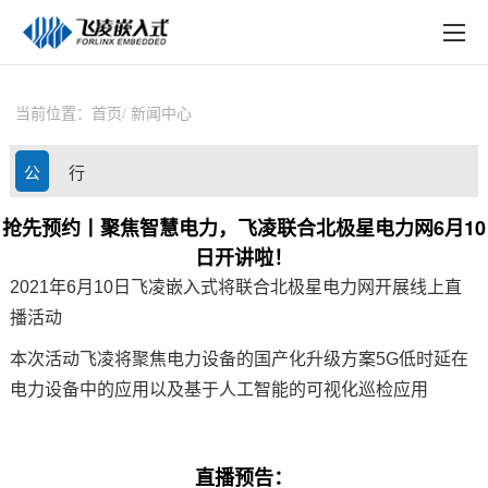
EN
在线购买
产品中心
当前位置：
首页
新闻中心
行业应用
公
行
技术与支持
司
业
抢先预约丨聚焦智慧电力，飞凌联合北极星电力网6月10
在线文档
日开讲啦！
动
资
方案定制
2021年6月10日
飞凌嵌入式
将联合北极星
电力
网开展线上直
态
讯
播活动
关于飞凌
本次活动
飞凌
将聚焦电力设备的国产化升级
方案
5G低时延在
天猫商城
电力设备中的应用以及基于人工智能的可视化巡检应用
淘宝商城
直播预告：
新闻中心