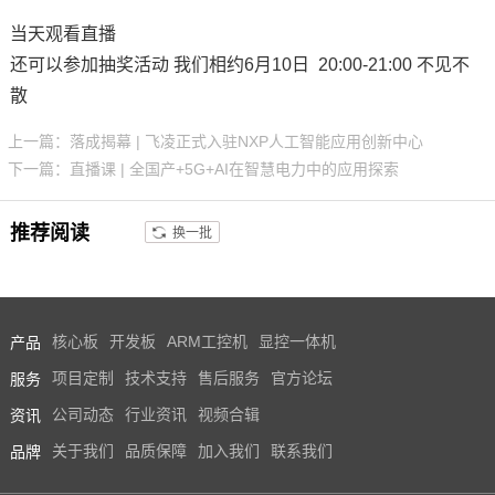
当天观看直播
还可以参加抽奖活动 我们相约6月10日 20:00-21:00 不见不
散
上一篇：落成揭幕 | 飞凌正式入驻NXP人工智能应用创新中心
下一篇：直播课 | 全国产+5G+AI在智慧电力中的应用探索
推荐阅读
换一批
产品
核心板
开发板
ARM工控机
显控一体机
服务
项目定制
技术支持
售后服务
官方论坛
资讯
公司动态
行业资讯
视频合辑
品牌
关于我们
品质保障
加入我们
联系我们