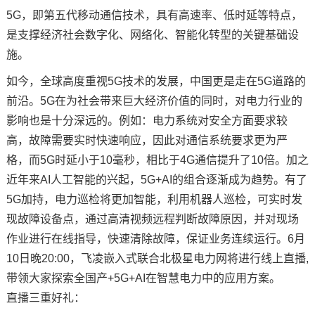
5G，即第五代移动通信技术，具有高速率、低时延等特点，
技术论坛
是支撑经济社会数字化、网络化、智能化转型的关键基础设
施。
如今，全球高度重视5G技术的发展，中国更是走在5G道路的
前沿。5G在为社会带来巨大经济价值的同时，对电力行业的
影响也是十分深远的。例如：
电力系统
对安全方面要求较
高，故障需要实时快速响应，因此对通信系统要求更为严
格，而5G时延小于10毫秒，相比于4G通信提升了10倍。加之
近年来AI人工智能的兴起，5G+AI的组合逐渐成为趋势。有了
5G加持，电力巡检将更加智能，利用
机器人
巡检，可实时发
现故障设备点，通过高清视频远程判断故障原因，并对现场
作业进行在线指导，快速清除故障，保证业务连续运行。6月
10日晚20:00，飞凌
嵌入式
联合北极星电力网将进行线上直播,
带领大家探索
全国产
+5G+AI在
智慧电力
中的应用方案。
直播三重好礼：