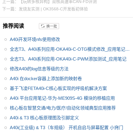
上一篇：【玩转多核异构】双核高速率CAN-FD评测
3L，存储8GB eMMC。
全志A40
下一篇：发烧友实测 | OK3568-C开发板初体验
i
工控行业芯片平台 A40i为国产工
控行业芯，
全志A40i处理器代表
推荐阅读
换一批
了Allwin在智能工业控制领域的成
就。
飞凌嵌入式A40i系列OKA40i
A40i开发环境nfs使用修改
-C开发板是飞凌推出的一款中国
芯，全国产级工业级开发板，适
全志T3、A40i系列应用-OKA40i-C-OTG模式修改_应用笔记_
用于
适用于基于视觉交互的工业
V1.0
全志T3、A40i系列应用-OKA40i-C-PWM添加测试_应用笔记
控制产品
修改A40i的log信息等级的方法
A40i 在docker容器上添加新的映射卷
基于飞凌FETA40i-C核心板实现的呼吸机解决方案
A40i 平台应用笔记-华为-ME909S-4G 模块的移植应用
核心板在智慧交通/电力/医疗/自动化领域典型应用推荐
A40i & T3 核心板原理图及引脚定义
A40i(工业级) & T3（车规级） 开机自启与屏幕配置 小窍门