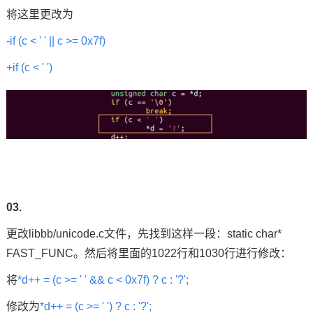
将这里更改为
-if (c < ' ' || c >= 0x7f)
+if (c < ' ')
03.
更改libbb/unicode.c文件，先找到这样一段：static char*
FAST_FUNC。然后将里面的1022行和1030行进行修改：
将
*d++ = (c >= ' ' && c < 0x7f) ? c : '?';
修改为
*d++ = (c >= ' ') ? c : '?';