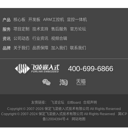
产品
核心板
开发板
ARM工控机
显控一体机
服务
项目定制
技术支持
售后服务
官方论坛
资讯
公司动态
行业资讯
视频合辑
品牌
关于我们
品质保障
加入我们
联系我们
400-699-6866
友情链接：
飞凌论坛
ElfBoard
合规声明
Copyright © 2007-2026 保定飞凌嵌入式技术有限公司 All Rights Reserved
Copyright © 2007-2024 保定飞凌嵌入式技术有限公司 All Rights Reserved
冀ICP
备12004394号-4
网站地图