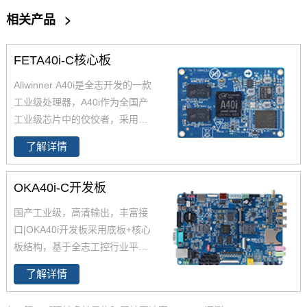
相关产品
>
FETA40i-C核心板
Allwinner A40i是全志开发的一款
工业级处理器，A40i作为全国产
工业级芯片中的佼佼者，采用更
低功耗的4核ARM Cortex-A7架
了解详情
构,工作温度-40-85℃,是一款高性
能低功耗超高性能CPU主芯片。
OKA40i-C开发板
飞凌嵌入式深度研究全志A40i芯
片参数、原理图、datasheet规格
国产工业级，高清输出，丰富接
书推出了以FETA40i核心板为主
口|OKA40i开发板采用底板+核心
的一系列全国产工业级嵌入式计
板结构，基于全志工控行业平台
算机板卡，并提供了用于评估的
级处理器四核Cortex-A7 A40i设
A40i工控板、 A40i开发板。
了解详情
计，主频1.2GHz，集成MAli400
MP2 GPU，内存1GB/2GB DDR