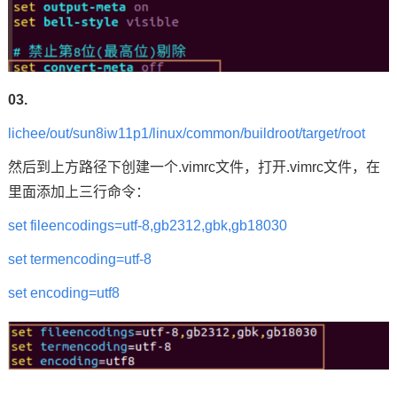
03.
lichee/out/sun8iw11p1/linux/common/buildroot/target/root
然后到上方路径下创建一个.vimrc文件，打开.vimrc文件，在
里面添加上三行命令：
set fileencodings=utf-8,gb2312,gbk,gb18030
set termencoding=utf-8
set encoding=utf8