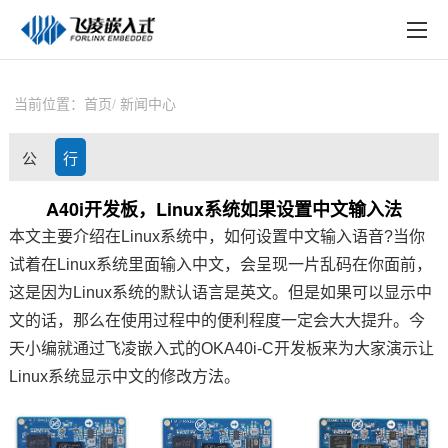
EN
在线购买
产品中心
当前位置：
首页
新闻中心
行业应用
公
行
技术与支持
司
业
A40i开发板，Linux系统如果设置中文输入法
在线文档
本文主要介绍在Linux系统中，如何设置中文输入语音?当你
动
资
方案定制
试着在Linux系统里面输入中文，会
呈现
一片乱码在你面前，
态
讯
这是因为Linux系统的默认语言是英文。但是如果可以显示中
关于飞凌
文的话，那么在使用过程中的便利程度一定会大大提升。今
天小编就通过
飞凌嵌入式
的OK
A40i
-C
开发板
来为大家演示让
天猫商城
Linux系统显示中文的修改方法。
淘宝商城
新闻中心