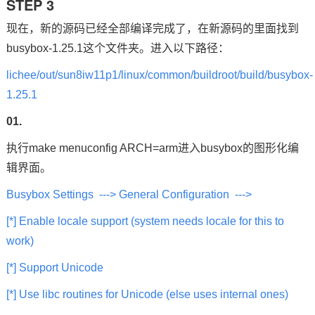
STEP 3
现在，新的源码已经全部编译完成了，在新源码的里面找到
busybox
-1.25.1这个文件夹。进入以下路径：
lichee/out/sun8iw11p1/linux/common/buildroot/build/busybox-
1.25.1
01.
执行make menuconfig ARCH=arm进入busybox的图形化编
辑界面。
Busybox Settings ---> General Configuration --->
[*] Enable locale support (system needs locale for this to
work)
[*] Support Unicode
[*] Use libc routines for Unicode (else uses internal ones)