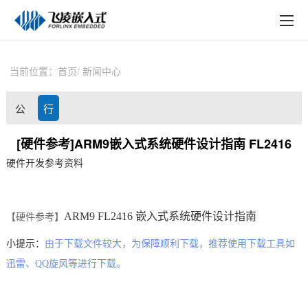
EN
在线购买
产品中心
当前位置：
首页
新闻中心
行业应用
公
行
技术与支持
司
业
[硬件参考]ARM9嵌入式系统硬件设计指南 FL2416
在线文档
硬件开发参考资料
动
资
方案定制
态
讯
关于飞凌
ARM
9 FL2416
嵌入式
系统硬件设计指南
【硬件参考】
天猫商城
小提示：
由于下载文件较大，为保障顺利下载，推荐使用下载工具如
迅雷、QQ旋风等进行下载。
淘宝商城
新闻中心