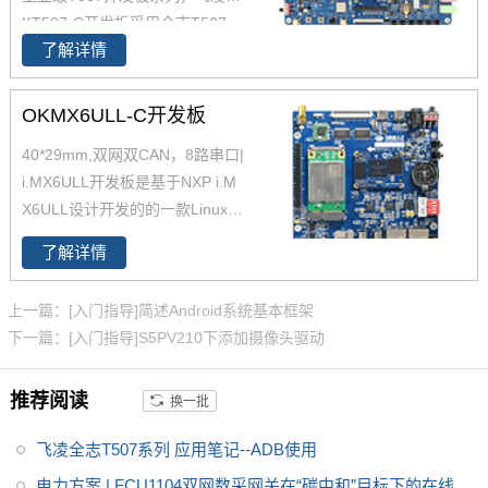
KT507-C开发板采用全志T507
了解详情
四核工业级处理器 T507设计开
发，Cortex-A53架构，工业级宽
温，性能强，低功耗，是一款高
OKMX6ULL-C开发板
性价比的工业级产品，提供丰富
40*29mm,双网双CAN，8路串口|
的开发设计资料，提供产品规格
i.MX6ULL开发板是基于NXP i.M
书，软硬件手册等，全志的T507
X6ULL设计开发的的一款Linux开
适用于车载电子、电力、医疗、
发板 ，主频800MHz，体积小，
工业控制、物联网、智能终端等
了解详情
其核心板仅40*29mm，采用板对
领域。
板连接器，适应场景丰富。
上一篇：[入门指导]简述Android系统基本框架
下一篇：[入门指导]S5PV210下添加摄像头驱动
推荐阅读
换一批
飞凌全志T507系列 应用笔记--ADB使用
电力方案 | FCU1104双网数采网关在“碳中和”目标下的在线能