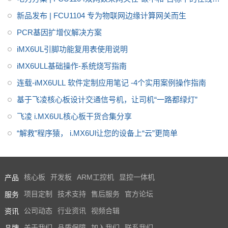
耗监测方案
新品发布 | FCU1104 专为物联网边缘计算网关而生
PCR基因扩增仪解决方案
iMX6UL引脚功能复用表使用说明
iMX6ULL基础操作-系统烧写指南
连载-iMX6ULL 软件定制应用笔记 -4个实用案例操作指南
基于飞凌核心板设计交通信号机，让司机“一路都绿灯”
飞凌 i.MX6UL核心板干货合集分享
“解救”程序猿， i.MX6Ul让您的设备上“云”更简单
产品
核心板
开发板
ARM工控机
显控一体机
服务
项目定制
技术支持
售后服务
官方论坛
资讯
公司动态
行业资讯
视频合辑
品牌
关于我们
品质保障
加入我们
联系我们