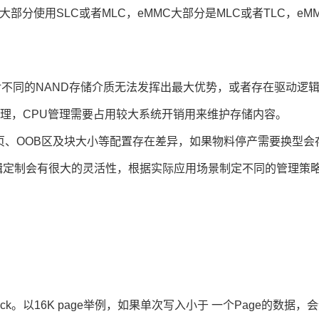
大部分使用SLC或者MLC，eMMC大部分是MLC或者TLC，e
对不同的NAND存储介质无法发挥出最大优势，或者存在驱动逻
部管理，CPU管理需要占用较大系统开销用来维护存储内容。
D的页、OOB区及块大小等配置存在差异，如果物料停产需要换型
逻辑定制会有很大的灵活性，根据实际应用场景制定不同的管理策
ck。以16K page举例，如果单次写入小于 一个Page的数