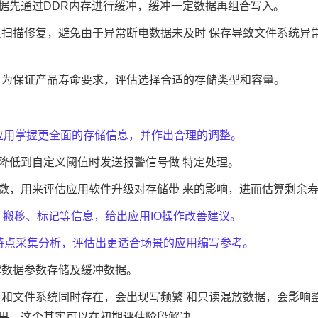
据先通过DDR内存进行缓冲，缓冲一定数据再组合写入。
具扫描修复，避免由于异常断电数据未及时 保存导致文件系统异
，为保证产品寿命要求，评估选择合适的存储类型和容量。
让应用掌握更全面的存储信息，并作出合理的调整。
降低到自定义阈值时发送报警信号做 特定处理。
数，用来评估应用软件升级对存储带 来的影响，进而估算剩余
、搬移、标记等信息，给出应用IO操作改善建议。
特点采集分析，评估出更适合场景的应用编写参考。
键数据参数存储及缓冲数据。
。和文件系统同时存在，会出现写频繁 和只读混放数据，会影响
果，这个其实可以在初期评估阶段解决。