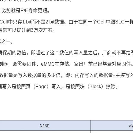
更低，劣势就是P/E寿命更短。
每个Cell中只存1 bit而不是2 bit数据。由于在同一个Cell中跟S
通常可以提升到3万次左右。
指标之一。
。是厂商用以界定质保期的数值，即超过了这个数值的写入量之后，厂商就
编程控制器，会需要固件，eMMC在存储厂家出厂前已经烧录对应固件
实际写入的物理数据量是写入数据量的多少倍，即：闪存写入的数据量÷主控写
介质的存储写入是按照页（Page）写入，是按照块（Block）擦除。