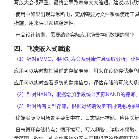
写放大会很严重。最终会导致寿命大大缩短。建议对小数
·使用中如果出现异常断电，定期需要对文件系统使用工
措施，用来保证系统稳定性。
·产品设计初期，需要结合实际应用场景存储数据的频率
四、
飞凌
嵌入式赋能
（1）针对eMMC，根据对寿命及健康信息读取分析，
应用可以实时监控当前的存储寿命，用来在设备存储寿命
应用可以实时查看系统的健康信息，评估存储的写放大系
（2）针对NAND，根据增加手段统计实际NAND的擦写
（3）针对所有类型存储，根据对终端设备不同使用场景
·终端实际应用场景主要集中在：日志循环存储、应用关
·日志循环存储特点：循环擦写，写入频繁，读取不频繁
盘范围，软件上的文件系统分区未实现想要的数据隔离效