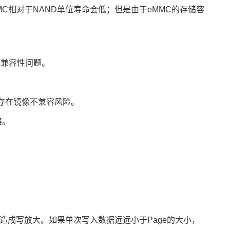
MMC相对于NAND单位寿命会低；但是由于eMMC的存储容
辑兼容性问题。
会存在镜像不兼容风险。
略。
据，会造成写放大。如果单次写入数据远远小于Page的大小，