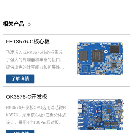
相关产品
>
FET3576-C核心板
飞凌嵌入式RK3576核心板集成
了强大的处理器和丰富的接口，
提供出色的计算能力和扩展性。
RK3576核心板以其卓越的性
了解详情
能、低功耗和稳定性，成为工
业、AIoT、边缘计算、智能移动
OK3576-C开发板
终端等领域的理想选择。无论是
数据处理还是边缘计算，RK357
RK3576开发板CPU选用瑞芯微R
6都能为项目提供强大的硬件支
K3576，采用核心板+底板分体式
持。核心板推荐选择飞凌嵌入式
设计，采用4个100Pin板对板连
瑞芯微系列
RK3576J业级核心
接器的方式将处理器的功能引脚