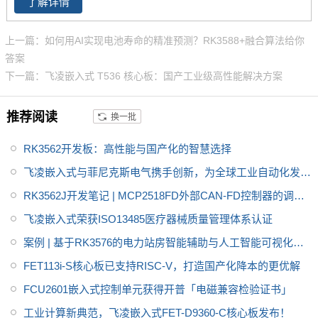
板、RK3576高性能核心板
。
了解详情
以最便利的方式全部引出，并针
对不同的功能做了深度优化，方
上一篇：如何用AI实现电池寿命的精准预测？RK3588+融合算法给你
便用户二次开发的同时简化用户
答案
设计，为您的项目提供良好的评
下一篇：飞凌嵌入式 T536 核心板：国产工业级高性能解决方案
估及设计依据。RK3576是瑞芯
微专为AIoT市场打造的一款高算
推荐阅读
换一批
力、高性能、低功耗的国产化应
用处理器，集成了4个ARM Corte
RK3562开发板：高性能与国产化的智慧选择
x-A72和4个 ARM Cortex-A53高
性能核；内置6TOPS超强算力N
飞凌嵌入式与菲尼克斯电气携手创新，为全球工业自动化发展
PU；嵌入式3D GPU加之带有M
注入智慧力量
RK3562J开发笔记 | MCP2518FD外部CAN-FD控制器的调试
MU的专用2D硬件引擎，最大限
方法
飞凌嵌入式荣获ISO13485医疗器械质量管理体系认证
度提升显示性能；H.265超清硬
解码，最高支持8K分辨率。
案例 | 基于RK3576的电力站房智能辅助与人工智能可视化网
关方案
FET113i-S核心板已支持RISC-V，打造国产化降本的更优解
FCU2601嵌入式控制单元获得开普「电磁兼容检验证书」
工业计算新典范，飞凌嵌入式FET-D9360-C核心板发布！