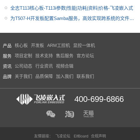
全志T113核心板-T113i参数|性能|功耗|资料|价格-飞凌嵌入式
为T507-H开发板配置Samba服务，高效实现跨系统的文件共
享
产品
核心板
开发板
ARM工控机
显控一体机
服务
项目定制
技术支持
售后服务
官方论坛
资讯
公司动态
行业资讯
视频合辑
品牌
关于我们
品质保障
加入我们
联系我们
400-699-6866
友情链接：
飞凌论坛
ElfBoard
合规声明