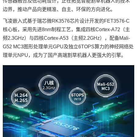
传感器融合及低功耗设计，正在拓宽智能割草机器人的技术
边界，推动产品向更精准、自主、环保的方向进化。
飞凌嵌入式
基于瑞芯微RK3576
芯片
设计开发的FET3576-C
核心板，采用先进8nm制程工艺，集成四核
Cortex
-
A7
2（主
频2.3GHz）与四核Cortex-A53（主频2.2GHz），配备Mali-
G52 MC3图形处理单元GPU及独立6TOPS算力的神经网络处
理单元NPU，成为了国产高端割草机器人更强大的引擎。