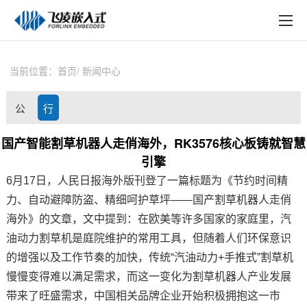
EN
在线购买
产品中心
当前位置：
首页
新闻中心
行业应用
公
行
技术与支持
司
业
国产智能割草机器人走俏海外，RK3576核心板铸就智慧
在线文档
引擎
动
资
方案定制
6月17日，人民日报海外版刊登了一篇标题为《节约时间精
态
讯
力、自动避障防盗、精细呵护草坪——国产割草
机器人
走俏
关于飞凌
海外》的文章，文中提到：在欧美等许多国家的家庭里，汽
油动力割草机是庭院维护的常用工具，但随着人们环保意识
天猫商城
的增强以及工作节奏的加快，传统“汽油动力+手推式”割草机
淘宝商城
慢慢变得难以满足需求，而这一变化为割草机器人产业发展
带来了旺盛需求，中国相关品牌企业开始积极拥抱这一市
新闻中心