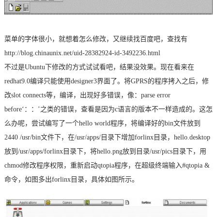
菜单的字体很小，就想着怎么修改，又继续找百度吧，查找有
http://blog.chinaunix.net/uid-28382924-id-3492236.html
不过是Ubuntu下修改的方式试试看吧，结果没效果。现在看来在
redhat9.0编译只能使用designer3界面了。将GPRS的程序拷入之后，修
改slot connects等，编译，出现好多错误，像：parse error
before‘：：’之类的错误，查看是因为c语言的版本不一样造成的。这怎
么办呢，尝试编写了一个hello world程序，将编译好的bin文件放到
2440 /usr/bin文件下，在/usr/apps/目录下增加forlinx目录，hello.desktop
放到/usr/apps/forlinx目录下，将hello.png放到目录/usr/pics目录下，用
chmod修改程序权限，重新启动qtopia程序，在超级终端输入#qtopia &
命令
，如图多出forlinx目录，具体如图所示。