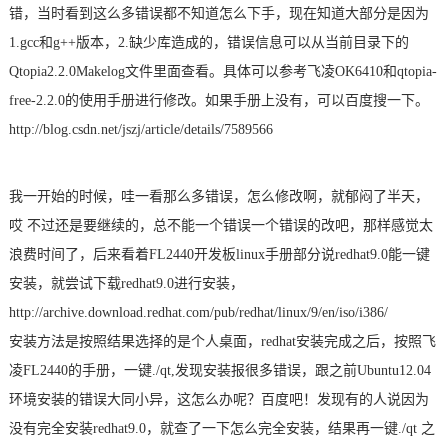
错，当时看到这么多错误都不知道怎么下手，现在知道大部分是因为
1.gcc和g++版本，2.缺少库造成的，错误信息可以从当前目录下的
Qtopia2.2.0Makelog文件里面查看。具体可以参考飞凌OK6410和qtopia-
free-2.2.0的使用手册进行修改。如果手册上没有，可以百度搜一下。
http://blog.csdn.net/jszj/article/details/7589566
我一开始的时候，哇一看那么多错误，怎么修改啊，就郁闷了半天，
哎 不过还是要继续的，总不能一个错误一个错误的改吧，那样感觉太
浪费时间了，后来看着FL2440
开发板
linux手册部分说redhat9.0能一键
安装，就尝试下载redhat9.0进行安装，
http://archive.download.redhat.com/pub/redhat/linux/9/en/iso/i386/
安装方法是按照结果选择的是个人桌面，redhat安装完成之后，按照飞
凌FL2440的手册，一键./qt,发现安装报很多错误，跟之前Ubuntu12.04
环境安装的错误大同小异，这怎么办呢？百度吧！发现有的人说因为
没有完全安装redhat9.0，就查了一下怎么完全安装，结果再一键./qt 之