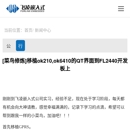
EN
在线购买
产品中心
当前位置：
首页
新闻中心
行业应用
公
行
技术与支持
司
业
[菜鸟修炼]移植ok210,ok6410的QT界面到FL2440开发
在线文档
板上
动
资
方案定制
态
讯
关于飞凌
刚刚到
飞凌嵌入式
公司实习，经验不足，现在处于学习阶段，每天都
天猫商城
有机会向大神请教，感觉幸福满满的，记录下学习的点滴，希望可以
淘宝商城
帮到跟我一样的小菜鸟，加油吧！！！
首先移植GPRS。
新闻中心