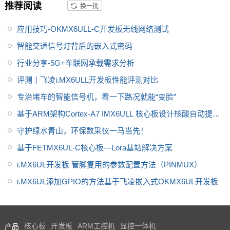
推荐阅读
换一批
应用技巧-OKMX6ULL-C开发板无线网络测试
智能交通信号灯背后的嵌入式密码
行业分享-5G+车联网承载需求分析
评测丨飞凌i.MX6ULL开发板性能评测对比
专治堵车的智能信号机，看一下路况就能“变脸”
基于ARM架构Cortex-A7 IMX6ULL 核心板设计核酸自动提取
仪显控解决方案
守护绿水青山，环保数采仪一马当先！
基于FETMX6UL-C核心板---Lora基站解决方案
i.MX6UL开发板 管脚复用的参数配置方法（PINMUX）
i.MX6UL添加GPIO的方法基于飞凌嵌入式OKMX6UL开发板
产品
核心板
开发板
ARM工控机
显控一体机