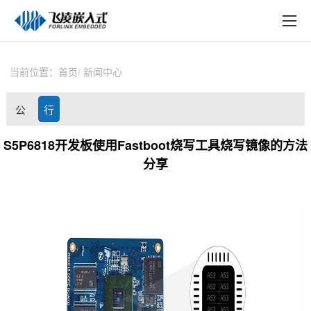
EN
在线购买
产品中心
当前位置：
首页
新闻中心
行业应用
公
行
技术与支持
司
业
S5P6818开发板使用Fastboot烧写工具烧写镜像的方法
在线文档
分享
动
资
方案定制
态
讯
关于飞凌
天猫商城
淘宝商城
新闻中心