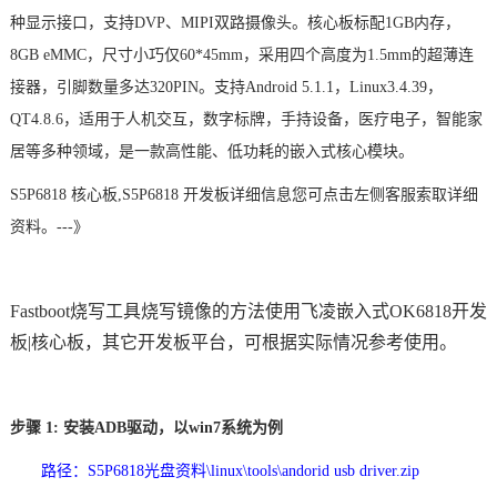
种
显示接口
，支持DVP、MIPI双路摄像头。核心板标配1GB内存，
8GB eMMC，尺寸小巧仅60*45mm，采用四个高度为1.5mm的超薄连
接器，
引脚
数量多达320PIN。支持Android 5.1.1，Linux3.4.39，
QT4.8.6，适用于
人机交互
，
数字标牌
，手持设备，
医疗
电子，
智能家
居
等多种领域，是一款高性能、低功耗的
嵌入式
核心模块。
S5P6818
核心板,
S5P6818
开发板
详细信息您可点击左侧客服索取详细
资料。---》
Fastboot烧写工具烧写镜像的方法使用
飞凌嵌入式
OK
6818开发
板
|核心板，其它开发板平台，可根据实际情况参考使用。
步骤
1: 安装ADB驱动，以win7系统为例
路径：S5P6818光盘资料\linux\tools\andorid usb driver.zip