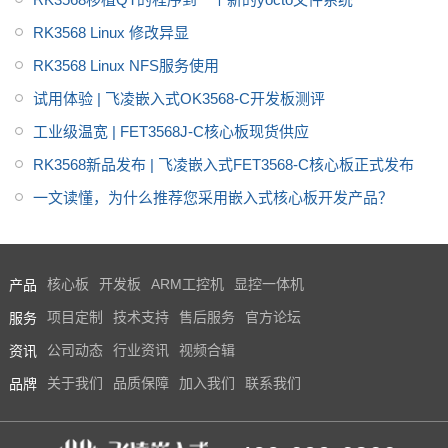
RK3568 Linux 修改异显
RK3568 Linux NFS服务使用
试用体验 | 飞凌嵌入式OK3568-C开发板测评
工业级温宽 | FET3568J-C核心板现货供应
RK3568新品发布 | 飞凌嵌入式FET3568-C核心板正式发布
一文读懂，为什么推荐您采用嵌入式核心板开发产品？
产品
核心板
开发板
ARM工控机
显控一体机
服务
项目定制
技术支持
售后服务
官方论坛
资讯
公司动态
行业资讯
视频合辑
品牌
关于我们
品质保障
加入我们
联系我们