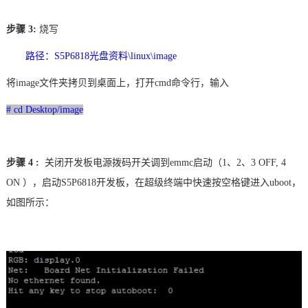
步骤
3:
烧写
路径：S5P6818光盘资料\linux\image
将
image文件夹拷贝到桌面上，打开cmd命令行，输入
# cd Desktop/image
步骤
4
:
关闭开发板电源拨码开关调到
emmc启动（1、2、3 OFF, 4
ON ），
启动
S5P6818
开发板，在超级终端中快速按空格键进入
uboot
，
如图所示：