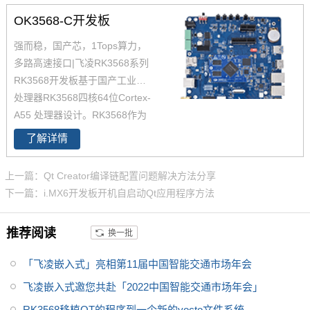
件解决方案，更多S5P4418/s5p
OK3568-C开发板
6818方案敬请联系飞凌嵌入式。
Cortex-A9 四核S5P4418/6818
强而稳，国产芯，1Tops算力，
支持Android5.1.1，Linux3.4.3
多路高速接口|飞凌RK3568系列
9、QT4.8.6等系统
RK3568开发板基于国产工业级AI
处理器RK3568四核64位Cortex-
A55 处理器设计。RK3568作为
国产化高性能处理器，瑞芯微RK
了解详情
3568芯片是一款定位中高端的通
用型SoC，瑞芯微RK3568芯片是
上一篇：Qt Creator编译链配置问题解决方法分享
一款定位中高端的通用型SoC，
下一篇：i.MX6开发板开机自启动Qt应用程序方法
NPU达到1Tops，飞凌RK3568系
列核心板提供瑞芯微RK3568规
推荐阅读
换一批
格书_datasheet_数据手册_原理
图等，
「飞凌嵌入式」亮相第11届中国智能交通市场年会
飞凌嵌入式邀您共赴「2022中国智能交通市场年会」
RK3568移植QT的程序到一个新的yocto文件系统