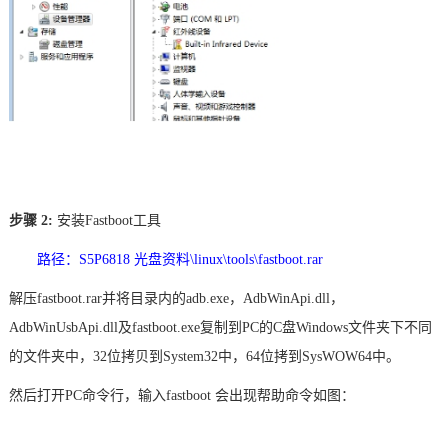
步骤
2:
安装
Fastboot工具
路径：S5P6818 光盘资料\linux\tools\fastboot.rar
解压
fastboot.rar并
将目录内的
adb.exe，AdbWinApi.dll，
AdbWinUsbApi.dll及fastboot.exe复制到PC的C盘Windows文件夹下不同
的文件夹中，32位拷贝到System32中，64位拷到SysWOW64中。
然后打开
PC
命令行，输入
fastboot
会出现帮助命令如图：