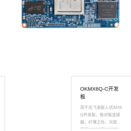
OKMX6Q-C开发
板
双千兆飞凌嵌入式iMX6
Q开发板，板对板连接
器，纤薄之际，次底板
支持iMX6Q和iMX6DL