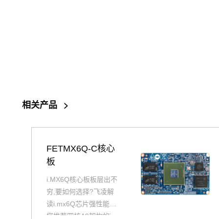
相关产品
>
FETMX6Q-C核心
板
i.MX6Q核心板板层出不
穷,要如何选择?飞凌解
读i.mx6Q芯片强性能为
您推荐四核A9架构的i.