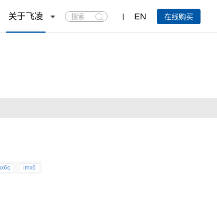
搜
关于飞凌
EN
在线购买
索
mx6q
imx6