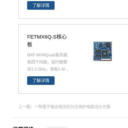
了解详情
MX6Q产品精选，包含i
MX6Q 核心板、i.MX6
Q 核心板、iMX6Q工业
级核心板，欢迎采购。
i.MX6Q核心板基于NXP
FETMX6Q-S核心
（原Freescale）Corte
板
x-A9架构的i.MX6Q四核
NXP iMX6Quad系列具
处理器设计，核心板小
有四个内核，运行频率
尺寸核心板搭配独特的
达1.2 GHz，带有1 MB
薄款连接器，让设计随
L2缓存和64位DDR3或
心所欲！
了解详情
2通道、32位LPDDR2
支持。飞凌提供商业级i
MX6Q核心板,工业级iM
X6Q核心板,兼容一同底
上一篇：一种基于输出电压的欠压保护电路设计方案
板。具有抗震,抗氧化,
抗干扰,更快速升级产品
等优势。保定飞凌嵌入