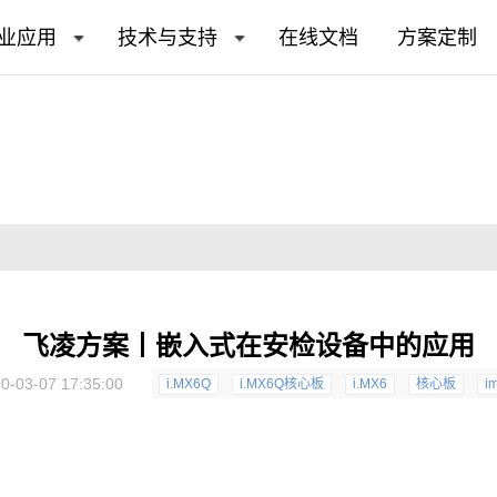
业应用
技术与支持
在线文档
方案定制
飞凌方案丨嵌入式在安检设备中的应用
0-03-07 17:35:00
i.MX6Q
i.MX6Q核心板
i.MX6
核心板
i