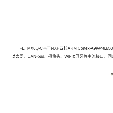
FETMX6Q-C基于
NXP
四核
ARM
Cortex
-A9架构
i.MX
以太网、CAN-bus、摄像头、WIFI&蓝牙等主流接口，同时