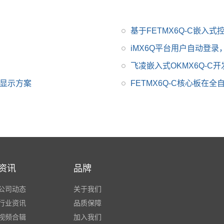
基于FETMX6Q-C嵌入
iMX6Q平台用户自动登
飞凌嵌入式OKMX6Q-C
信显示方案
FETMX6Q-C核心板在
资讯
品牌
公司动态
关于我们
行业资讯
品质保障
视频合辑
加入我们