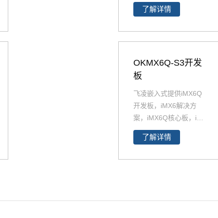
了解详情
核心板。i.MX6Q开发板
与i.MX6DL开发板资源
丰富，原理图、PCB、
软件资源、硬件资源下
载，技术支持等。欢迎
OKMX6Q-S3开发
选购
板
飞凌嵌入式提供iMX6Q
开发板，iMX6解决方
案，iMX6Q核心板，i.M
X6Q开发板解决方案。i
了解详情
MX6Q稳定、快速、性
价比高，欢迎选购 NXP
iMX6系列芯片全支持，
升级简配无忧替换。