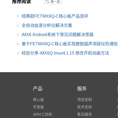
推荐阅读
换一批
式专注imx6,imx6开发
板,飞思卡尔imx6等AR
经典款FETMX6Q-C核心板产品测评
M嵌入式核心控制系统
研发、设计和生产,是im
全自动血液分析仪解决方案
x6,imx6开发板,飞思卡
iMX6 Android系统下常见问题解决思路
尔imx6提供者,imx6系
基于FETMX6Q-C核心板实现膀胱超声测容仪的通
列产品现已畅销全国,欢
迎咨询!
经验分享-iMX6Q linux4.1.15 修改开机动画方法
产品
服务
核心板
项目定制
开发板
技术支持
ARM工控机
售后服务