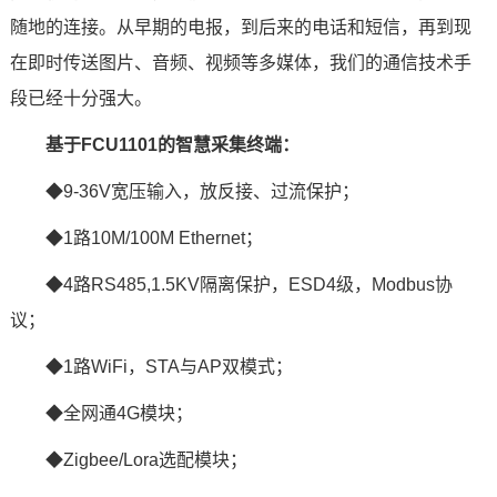
随地的连接。从早期的电报，到后来的电话和短信，再到现
在即时传送图片、音频、视频等多媒体，我们的通信技术手
段已经十分强大。
基于
FCU1101
的智慧采集终端：
◆9-36V宽压输入，放反接、过流保护；
◆1路10M/100M Ethernet；
◆4路RS485,1.5KV隔离保护，
ESD
4级，Modbus协
议；
◆1路WiFi，STA与AP双模式；
◆全网通
4G模块
；
◆Zigbee/Lora选配模块；