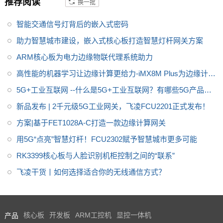
推荐阅读
换一批
智能交通信号灯背后的嵌入式密码
助力智慧城市建设，嵌入式核心板打造智慧灯杆网关方案
ARM核心板为电力边缘物联代理系统助力
高性能的机器学习让边缘计算更给力-iMX8M Plus为边缘计算
赋能
5G+工业互联网 --什么是5G+工业互联网？有哪些5G产品可
推荐？
新品发布 | 2千元级5G工业网关，飞凌FCU2201正式发布！
方案|基于FET1028A-C打造一款边缘计算网关
用5G“点亮”智慧灯杆！FCU2302赋予智慧城市更多可能
RK3399核心板与人脸识别机柜控制之间的“联系”
飞凌干货丨如何选择适合你的无线通信方式？
产品
核心板
开发板
ARM工控机
显控一体机