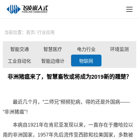
EN
在线购买
产品中心
当前位置：
首页
行业应用
行业应用
智能交通
智慧医疗
电力行业
环境监测
技术与支持
工业自动化
智能边缘计
物联网
在线文档
算
非洲猪瘟来了，智慧畜牧或将成为2019新的翘楚？
方案定制
关于飞凌
最近几个月，“二师兄”频频犯病，得的还是外国病——
天猫商城
“非洲猪瘟”！
淘宝商城
本病自1921年在肯尼亚发现以来，一直存在于撒哈拉以
南的非洲国家，1957年先后流传至西欧和拉美国家，多数被
新闻中心