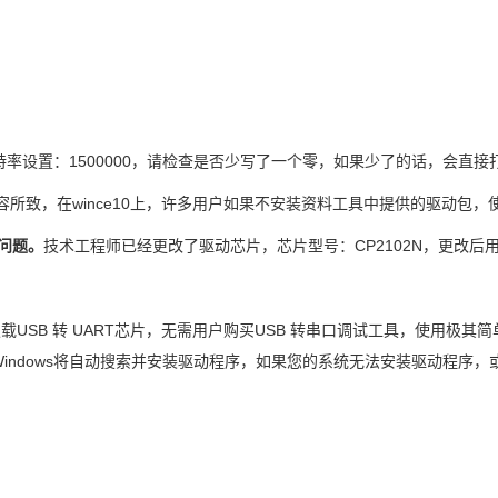
特率设置：
1500000
，请检查是否少写了一个零，如果少了的话，会直接
容所致，在
wince10
上，
许多用户如果不安装资料工具中提供的驱动包，
问题。
技术工程师已经更改了驱动
芯片
，
芯片型号：
CP2102N，更改
。
板载
USB
转
UART
芯片，无需用户购买
USB
转串口调试工具，使用极其简
indows
将自动搜索并安装驱动程序，如果您的系统无法安装驱动程序，