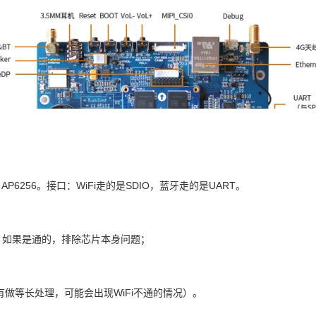
。
AP6256。接口：WiFi
走的是
SDIO
，蓝牙走的是
UART
。
的。如果是通的，排除芯片本身问题；
有做等长处理，可能会出现
WiFi
不通的情况）
。