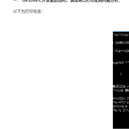
一．
OK3399
-C
开发板
启动时，调试串口打印乱码问题分析：
以下为打印信息：