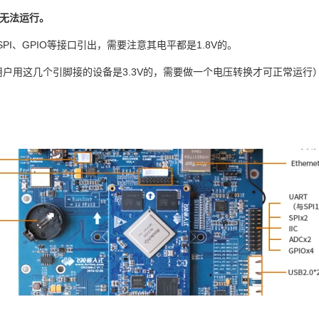
无法运行。
SPI
、
GPIO
等接口引出，需要注意其
电平
都是
1.8V的。
用户
用这几个引脚接的设备是
3.3V
的
，需要做一个电压转换才可正常运行