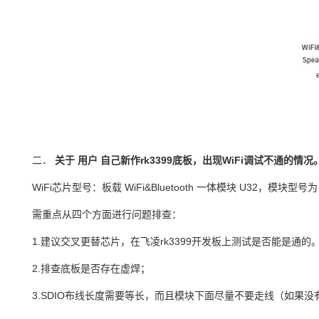
二．
关于
用户
自己新作rk3399底板，出现
WiFi
调试不通的情况
WiFi
芯片型号：板载
WiFi&Bluetooth
一体模块
U32
，模块型号为
需重点从四个方面进行问题排查：
1.
建议
交叉更替芯片，在
飞凌
rk3399开发板上测试是否能是通
2.
排查底板是否存在虚焊
；
3.SDIO
布线长度需要等长，而且模块下面尽量不要走线（如果没