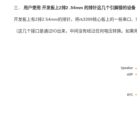
三．
用户使用
开发板上
2
排
2
.54mm
的排针这几个引脚接的设备
开发板上有
2
排
2
.54mm
的排针，将rk
3399核心板
上的一些串口、
（这几个接口是通过
IO
出来，中间没有经过任何电压转换。如果