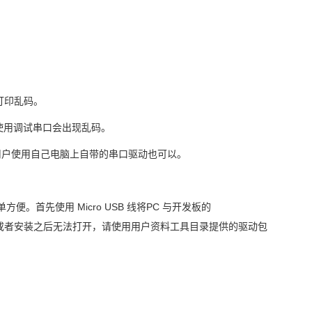
打印乱码。
使用调试串口会出现乱码。
后用户使用自己电脑上自带的串口驱动也可以。
单方便。首先使用
Micro USB
线将
PC
与开发板的
或者安装之后无法打开，请使用用户资料工具目录提供的驱动包