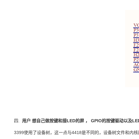
四.
用户
想自己做按键和接
LED
的屏
，
GPIO
的按键驱动以及
LE
3399
使用了设备树，这一点与
4418
是不同的，设备树文件和内核