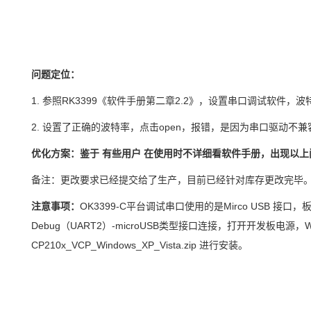
问题定位：
1.
参照
RK3399
《软件手册第二章
2.2
》，设置串口调试软件，波
2.
设置了正确的波特率，点击
open
，报错，是因为串口驱动不兼
优化
方案
：鉴于
有些用户
在使用时不详细看软件手册，出现以上
备注：更改要求已经提交给了生产，目前已经针对库存更改完毕
注意事项：
OK3399-C
平台调试串口使用的是
Mirco USB
接口，
Debug
（
UART2
）
-microUSB
类型接口连接，打开开发板电源，
W
CP210x_VCP_Windows_XP_Vista.zip
进行安装。